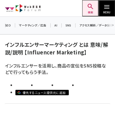
メ
Web担当者Forum
イ
検索
MENU
ン
コ
SEO
マーケティング／広告
AI
SNS
アクセス解析／データ分析
ン
テ
インフルエンサーマーケティング とは 意味/解
ン
説/説明 【Influencer Marketing】
ツ
seo (3526)
に
インフルエンサーを活用し、商品の宣伝をSNS投稿な
ai (2807)
移
どで行ってもらう手法。
動
youtube (2434)
note (2312)
優先するニュース提供元に追加
セミナー (2307)
z世代 (1622)
meo (1275)