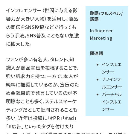
インフルエンサー（世間に与える影
llmo (1163)
略語/フルスペル/
響力が大きい人物）を活用し、商品
訳語
の宣伝をSNS投稿などで行っても
Influencer
らう手法。SNS普及にともない急激
Marketing
に拡大した。
関連語
ファンが多い有名人、タレント、知
インフルエ
識人が商品宣伝を投稿することで、
ンサー
強い訴求力を持つ。一方で、本人が
ナノインフ
純粋に推奨しているのか、宣伝のた
ルエンサー
め金銭目的で発言しているのが不
バーチャル
明瞭なことも多く、ステルスマーケ
インフルエ
ンサー
ティングだとして批判されることも
多い。近年は投稿に「#PR」「#ad」
「#広告」といったタグを付けたり