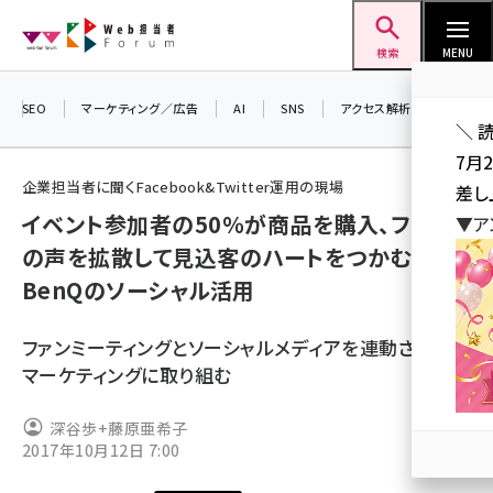
メ
Web担当者Forum
イ
検索
MENU
ン
コ
SEO
マーケティング／広告
AI
SNS
アクセス解析／データ分析
＼ 
ン
7月
テ
企業担当者に聞くFacebook&Twitter運用の現場
差し
ン
イベント参加者の50％が商品を購入、ファン
▼ア
ツ
seo (3523)
の声を拡散して見込客のハートをつかむ
に
BenQのソーシャル活用
ai (2804)
移
動
youtube (2429)
ファンミーティングとソーシャルメディアを連動させた
note (2312)
マーケティングに取り組む
セミナー (2303)
深谷歩+藤原亜希子
2017年10月12日 7:00
z世代 (1622)
meo (1275)