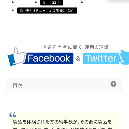
33
llmo (1161)
優先するニュース提供元に追加
目次
製品を体験された方の約半数が、その後に製品を