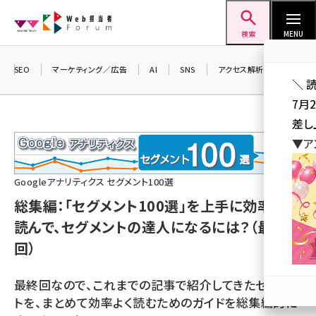
メ
Web担当者Forum
イ
検索
MENU
ン
コ
SEO
マーケティング／広告
AI
SNS
アクセス解析／データ分析
＼ 
ン
7月
テ
差し
ン
▼ア
ツ
seo (3523)
に
Googleアナリティクス セグメント100選
ai (2804)
移
総集編：「セグメント100選」を上手に効率よく
動
youtube (2429)
読んで、セグメントの達人になるには？（最終
note (2312)
回）
セミナー (2303)
最終回なので、これまでの記事で紹介してきたセグメン
z世代 (1622)
トを、まとめて効率よく読むためのガイドを総集編的に
meo (1275)