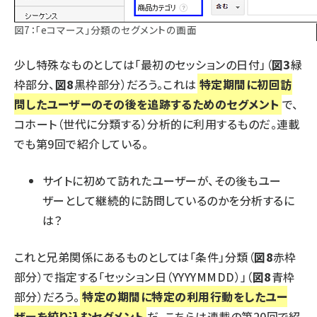
図7：「eコマース」分類のセグメントの画面
少し特殊なものとしては「最初のセッションの日付」（
図3
緑
枠部分、
図8
黒枠部分）だろう。これは
特定期間に初回訪
問したユーザーのその後を追跡するためのセグメント
で、
コホート（世代に分類する）分析的に利用するものだ。連載
でも第9回で紹介している。
サイトに初めて訪れたユーザーが、その後もユー
ザーとして継続的に訪問しているのかを分析するに
は？
これと兄弟関係にあるものとしては「条件」分類（
図8
赤枠
部分）で指定する「セッション日（YYYYMMDD）」（
図8
青枠
部分）だろう。
特定の期間に特定の利用行動をしたユー
ザーを絞り込むセグメント
だ。こちらは連載の第20回で紹