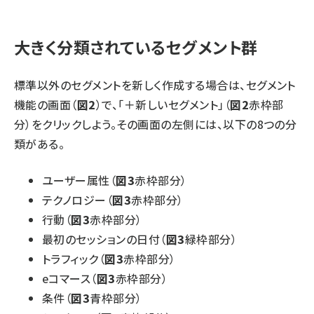
大きく分類されているセグメント群
標準以外のセグメントを新しく作成する場合は、セグメント
機能の画面（
図2
）で、「＋新しいセグメント」（
図2
赤枠部
分）をクリックしよう。その画面の左側には、以下の8つの分
類がある。
ユーザー属性（
図3
赤枠部分）
テクノロジー（
図3
赤枠部分）
行動（
図3
赤枠部分）
最初のセッションの日付（
図3
緑枠部分）
トラフィック（
図3
赤枠部分）
eコマース（
図3
赤枠部分）
条件（
図3
青枠部分）