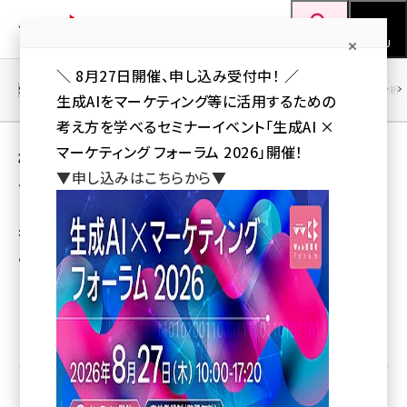
メ
Web担当者Forum
イ
検索
MENU
ン
＼ 8月27日開催、申し込み受付中！ ／
コ
SEO
マーケティング／広告
AI
SNS
アクセス解析／データ分析
生成AIをマーケティング等に活用するための
ン
考え方を学べるセミナーイベント「生成AI ×
テ
マーケティング フォーラム 2026」開催！
検索連動型広告 とは 意味/解説/説明 （ケンサ
ン
▼申し込みはこちらから▼
クレンドウガタコウコク）
ツ
seo (3541)
に
キーワード検索を行った際に広告を表示する仕組みお
ai (2827)
移
よびそのサービス。
動
youtube (2449)
note (2323)
優先するニュース提供元に追加
セミナー (2318)
z世代 (1632)
meo (1282)