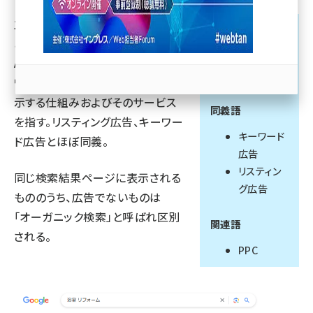
主要ポータルサイト、Google検索、
llmo (1171)
読み方
あるいはTwitterやFacebook、
ケンサクレンドウ
AmazonなどのECサイトで、キー
ガタコウコク
ワード検索を行った際に広告を表
示する仕組みおよびそのサービス
同義語
を指す。リスティング広告、キーワー
キーワード
ド広告とほぼ同義。
広告
リスティン
同じ検索結果ページに表示される
グ広告
もののうち、広告でないものは
「オーガニック検索」と呼ばれ区別
関連語
される。
PPC