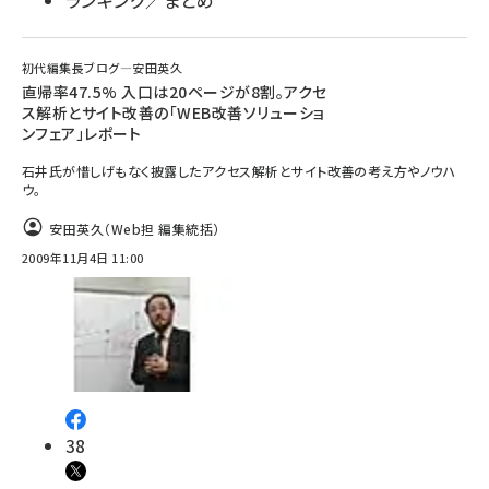
ランキング／まとめ
初代編集長ブログ―安田英久
直帰率47.5% 入口は20ページが8割。アクセ
ス解析とサイト改善の「WEB改善ソリューショ
ンフェア」レポート
石井氏が惜しげもなく披露したアクセス解析とサイト改善の考え方やノウハ
ウ。
安田英久（Web担 編集統括）
2009年11月4日 11:00
38