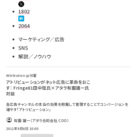
1802
2064
マーケティング／広告
SNS
解説／ノウハウ
Attribution.jp分室
アトリビューションがネット広告に革命をおこ
す： Fringe81田中弦氏×アタラ有園雄一氏
対談
各広告チャンネルの本当の効果を把握して管理することでコンバージョンを
増やす「アトリビューション」
有園 雄一（アタラ合同会社 COO）
2011年9月6日 10:00