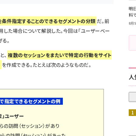
明日
料
を条件指定することのできるセグメントの分類
だ。
前
8月5
利用した場合について解説した
。今回は「ユーザーベー
げる。
と、
複数のセッションをまたいで特定の行動をサイト
ト
を作成できる。たとえば次のようなものだ。
人
で指定できるセグメントの例
索」ユーザー
らの訪問（セッション）があり
らの訪問（セッション）があった