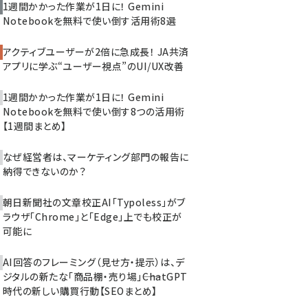
1週間かかった作業が1日に！ Gemini
Notebookを無料で使い倒す活用術8選
アクティブユーザーが2倍に急成長！ JA共済
アプリに学ぶ“ユーザー視点”のUI/UX改善
1週間かかった作業が1日に！ Gemini
Notebookを無料で使い倒す8つの活用術
【1週間まとめ】
なぜ経営者は、マーケティング部門の報告に
納得できないのか？
朝日新聞社の文章校正AI「Typoless」がブ
ラウザ「Chrome」と「Edge」上でも校正が
可能に
AI回答のフレーミング（見せ方・提示）は、デ
ジタルの新たな「商品棚・売り場」――ChatGPT
時代の新しい購買行動【SEOまとめ】