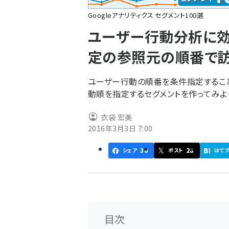
ず
Googleアナリティクス セグメント100選
ユーザー行動分析に効く
定の参照元の順番で訪
ユーザー行動の順番を条件指定すること
動順を指定するセグメントを作ってみよ
衣袋 宏美
2016年3月3日 7:00
36
28
シェア
ポスト
はて
目次