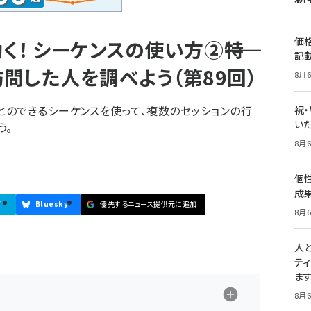
価
！ シーケンスの使い方②――特
記
問した人を調べよう（第89回）
8月6
のできるシーケンスを使って、複数のセッションの行
祝
いた
う。
8月6
個
成
ブ
Bluesky
優先するニュース提供元に追加
8月6
人
テ
ま
8月6