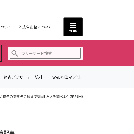
について
広告出稿について
MENU
調査／リサーチ／統計
Web担当者／仕事
法律／標準規格
seo (3523)
ai (2804)
――特定の参照元の順番で訪問した人を調べよう（第89回）
youtube (2429)
note (2312)
セミナー (2303)
着記事