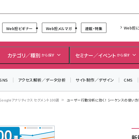
Forum
Web担
Web担ビギナー
Web担メルマガ
連載・特集
＼ 読者アンケートにご協力ください ／
7月24日で創刊20周年。ご回答者には抽選でプレゼントを
カテゴリ／種別
セミナー／イベント
から探す
から探す
差し上げます！
▼アンケートページはこちらから▼
SNS
アクセス解析／データ分析
サイト制作／デザイン
CMS
Googleアナリティクス セグメント100選
ユーザー行動分析に効く！ シーケンスの使い方②
新