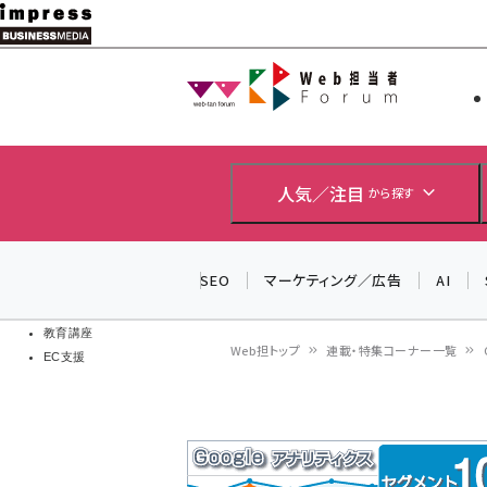
メ
イ
Web担当者
Web担当者
ン
EC担当者
コ
製品導入
ン
企業IT
ソフト開発
テ
人気／注目
から探す
IoT・AI
ン
DCクラウド
研究・調査
ツ
SEO
マーケティング／広告
AI
エネルギー
に
ドローン
移
教育講座
Web担トップ
連載・特集コーナー一覧
EC支援
動
パ
ン
く