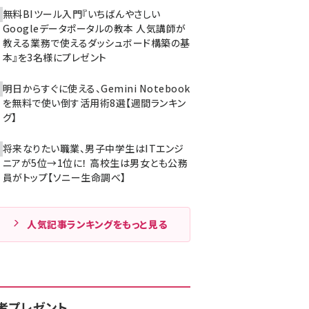
無料BIツール入門『いちばんやさしい
Googleデータポータルの教本 人気講師が
教える業務で使えるダッシュボード構築の基
本』を3名様にプレゼント
明日からすぐに使える、Gemini Notebook
を無料で使い倒す活用術8選【週間ランキン
グ】
将来なりたい職業、男子中学生はITエンジ
ニアが5位→1位に！ 高校生は男女とも公務
員がトップ【ソニー生命調べ】
人気記事ランキングをもっと見る
者プレゼント