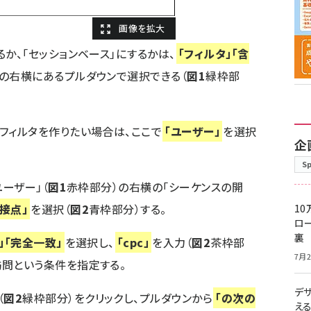
るか、「セッションベース」にするかは、
「フィルタ」「含
の右横にあるプルダウンで選択できる（
図1
緑枠部
フィルタを作りたい場合は、ここで
「ユーザー」
を選択
企
S
ユーザー」（
図1
赤枠部分）の右横の「シーケンスの開
接点」
を選択（
図2
青枠部分）する。
10
ロー
裏
」「完全一致」
を選択し、
「cpc」
を入力（
図2
茶枠部
7月2
訪問という条件を指定する。
デ
（
図2
緑枠部分）をクリックし、プルダウンから
「の次の
え