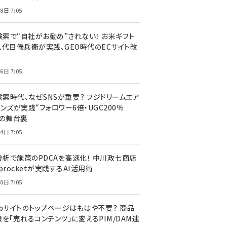
8日 7:05
I検索で“自社がお勧め”されない！ お米ギフト
八代目儀兵衛が実践、GEO時代のECサイト改
6日 7:05
検索時代、なぜSNSが重要？ フジドリームエア
ンズが実践“フォロワー6倍・UGC200％
”の舞台裏
4日 7:05
I分析で施策のPDCAを高速化！ 中川政七商店
procketが実践するAI活用術
0日 7:05
ebサイトのトップページはもはや不要？ 商品
を「売れるコンテンツ」に変えるPIM/DAM連