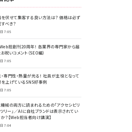
z世代 (1622)
格を伏せて集客する良い方法は？ 価格は必ず
meo (1275)
載すべき？
llmo (1161)
日 7:05
・Web担創刊20周年！ 各業界の専門家から届
お祝いコメント（SEO編）
日 7:05
性・専門性・熱量が光る！ 社員が主役となって
果を上げているSNS好事例
日 7:05
と機械の両方に読まれるための「アクセシビリ
ィツリー」／AIに自社ブランドは表示されてい
すか？【Web担当者向け講演】
日 7:04