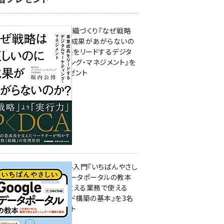
成果を生む組織づくり『なぜ戦略
は正しいのに成果があがらないの
か？ 事業成長をリードするデジタ
ルマーケティング・マネジメント』を
3名様にプレゼント
10:00
無料BIツール入門『いちばんやさし
いGoogleデータポータルの教本
人気講師が教える業務で使える
ダッシュボード構築の基本』を3名
様にプレゼント
7月31日 10:00