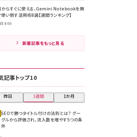
からすぐに使える、Gemini Notebookを無
で使い倒す活用術8選【週間ランキング】
日 8:00
新着記事をもっと見る
気記事トップ10
昨日
1週間
1か月
SEOで勝つタイトル付けの法則とは？ グー
グルから評価され、流入数を増やす5つの条
件