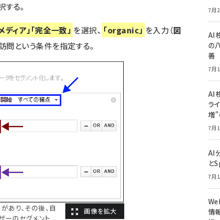
択する。
7月2
「メディア」「完全一致」
を選択、
「organic」
を入力（
図
A
訪問という条件を指定する。
の
善
7月1
AI
ライ
増
7月1
A
とS
7月1
W
）があり、その後、自
情報
ザーのセグメント