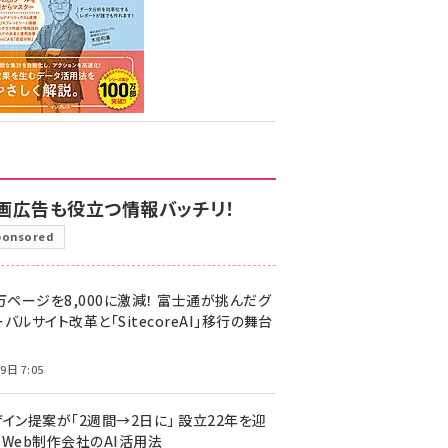
画広告も役立つ情報バッチリ！
ponsored
万ページを8,000に激減！ 富士通が挑んだグ
バルサイト改革と「SitecoreAI」移行の舞台
9日 7:05
ザイン提案が「2週間→2日に」 設立22年を迎
るWeb制作会社のAI活用法