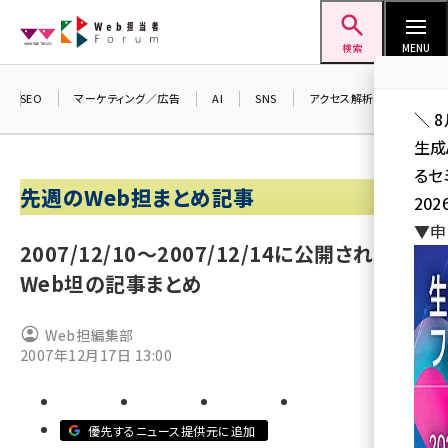
メ
Web担当者Forum
イ
検索
MENU
ン
コ
SEO
マーケティング／広告
AI
SNS
アクセス解析／データ分析
＼ 
ン
生成
テ
るセ
ン
先週のWeb担まとめ記事
202
ツ
seo (3528)
▼申
に
2007/12/10〜2007/12/14に公開された
ai (2811)
移
Web坦の記事まとめ
動
youtube (2439)
Web担編集部
note (2315)
2007年12月17日 13:00
セミナー (2308)
z世代 (1623)
優先するニュース提供元に追加
meo (1277)