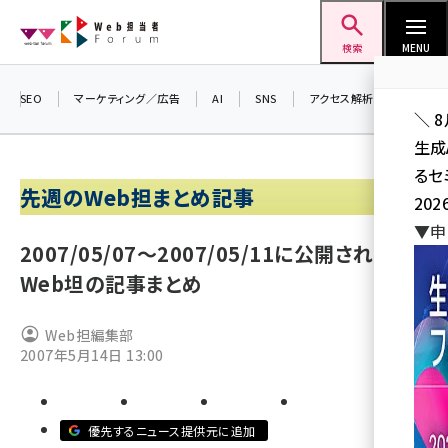
メ
Web担当者Forum
イ
検索
MENU
ン
コ
SEO
マーケティング／広告
AI
SNS
アクセス解析／データ分析
＼ 
ン
生成
テ
るセ
ン
先週のWeb担まとめ記事
202
ツ
seo (3541)
▼申
に
2007/05/07〜2007/05/11に公開された
ai (2827)
移
Web坦の記事まとめ
動
youtube (2449)
Web担編集部
note (2323)
2007年5月14日 13:00
セミナー (2318)
z世代 (1632)
優先するニュース提供元に追加
meo (1282)