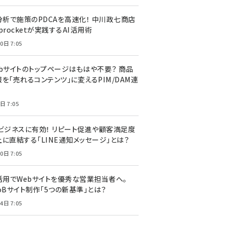
I分析で施策のPDCAを高速化！ 中川政七商店
procketが実践するAI活用術
0日 7:05
ebサイトのトップページはもはや不要？ 商品
を「売れるコンテンツ」に変えるPIM/DAM連
日 7:05
Cビジネスに有効！ リピート促進や顧客満足度
上に直結する「LINE通知メッセージ」とは？
0日 7:05
I活用でWebサイトを優秀な営業担当者へ。
oBサイト制作「5つの新基準」とは？
4日 7:05