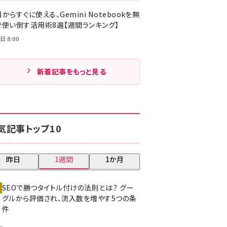
からすぐに使える、Gemini Notebookを無
で使い倒す活用術8選【週間ランキング】
日 8:00
新着記事をもっと見る
気記事トップ10
昨日
1週間
1か月
SEOで勝つタイトル付けの法則とは？ グー
グルから評価され、流入数を増やす5つの条
件