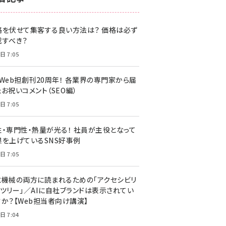
z世代 (1622)
格を伏せて集客する良い方法は？ 価格は必ず
meo (1275)
載すべき？
llmo (1161)
日 7:05
・Web担創刊20周年！ 各業界の専門家から届
お祝いコメント（SEO編）
日 7:05
性・専門性・熱量が光る！ 社員が主役となって
果を上げているSNS好事例
日 7:05
と機械の両方に読まれるための「アクセシビリ
ィツリー」／AIに自社ブランドは表示されてい
すか？【Web担当者向け講演】
日 7:04