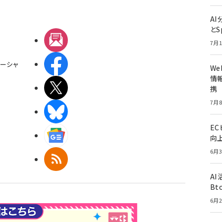
A
とS
メルマガ
7月1
Facebook
ーシャ
W
情報
X(エックス)
携
7月8
BlueSky
E
Googleニュース
向
6月3
RSS
A
Bt
6月2