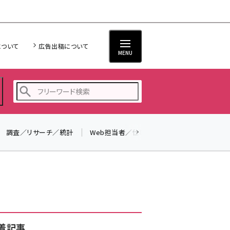
について
広告出稿について
MENU
調査／リサーチ／統計
Web担当者／仕事
法律／標準規格
seo (3523)
ai (2804)
youtube (2429)
note (2312)
セミナー (2303)
着記事