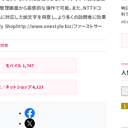
、管理画面から直感的な操作で可能。また、NTTドコ
明日
料
電話に対応した絵文字を用意し、より多くの訪問者に効果
8月5
 Shop
http://www.onestyle.biz/
ファーストサー
訪問者
モバイル
1,747
人
C／ネットショップ
4,123
シェアする
ポストする