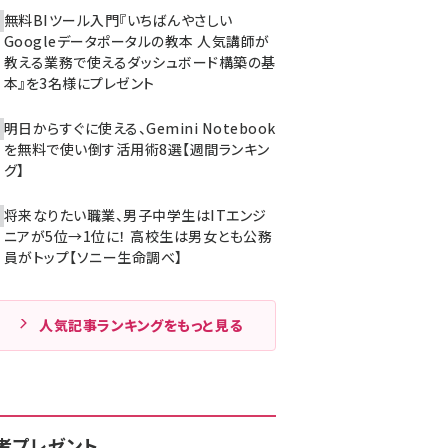
無料BIツール入門『いちばんやさしい
Googleデータポータルの教本 人気講師が
教える業務で使えるダッシュボード構築の基
本』を3名様にプレゼント
明日からすぐに使える、Gemini Notebook
を無料で使い倒す活用術8選【週間ランキン
グ】
将来なりたい職業、男子中学生はITエンジ
ニアが5位→1位に！ 高校生は男女とも公務
員がトップ【ソニー生命調べ】
人気記事ランキングをもっと見る
者プレゼント