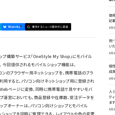
価
記
Bluesky
優先するニュース提供元に追加
8月6
祝
いた
8月6
構築サービス「OneStyle My Shop」にモバイル
。 今回提供されるモバイルショップ機能は、
個
成
したパソコンのブラウザー用ネットショップを、携帯電話のブラ
8月6
利用すると、パソコン向けネットショップ用に登録され
Webページに変換、同時に携帯電話で見やすいモバ
人
ョップ運営においても、商品登録や在庫数、受注データを
テ
ま
ップオーナーは、パソコン向けショップとモバイル
8月6
トショップを同時に管理できる。 レイアウトや色の変更