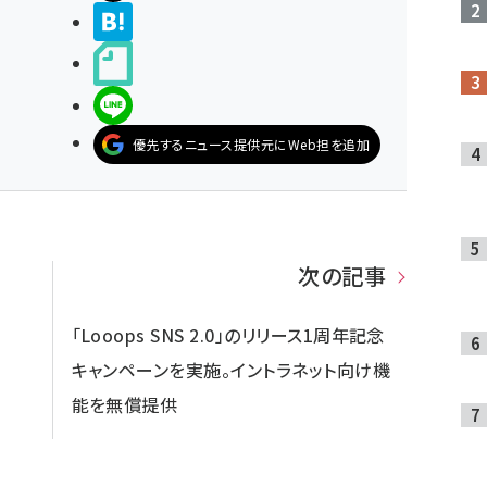
>ブクマする
noteで書く
LINEで送る
優先するニュース提供元にWeb担を追加
次の記事
ル
「Looops SNS 2.0」のリリース1周年記念
キャンペーンを実施。イントラネット向け機
能を無償提供