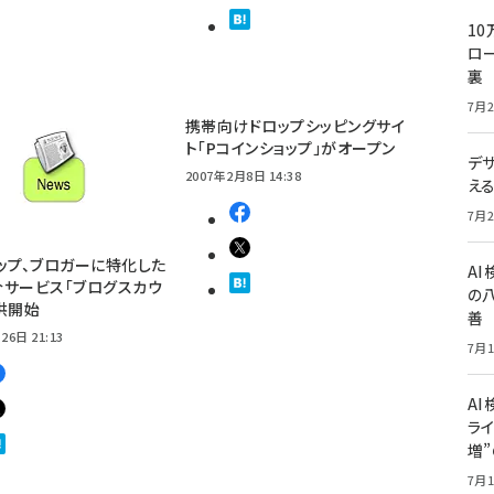
10
ロー
裏
7月2
携帯向けドロップシッピングサイ
ト「Pコインショップ」がオープン
デ
2007年2月8日 14:38
え
7月2
ップ、ブロガーに特化した
A
サービス「ブログスカウ
の
供開始
善
26日 21:13
7月1
AI
ライ
増
7月1