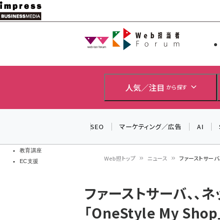
メ
イ
Web担当者
Web担当者
ン
EC担当者
コ
製品導入
ン
企業IT
ソフト開発
テ
人気／注目
から探す
IoT・AI
ン
DCクラウド
研究・調査
ツ
SEO
マーケティング／広告
AI
エネルギー
に
ドローン
移
教育講座
Web担トップ
ニュース
ファーストサーバ、
EC支援
動
パ
ファーストサーバ、、
ン
「OneStyle My 
く