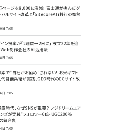
万ページを8,000に激減！ 富士通が挑んだグ
バルサイト改革と「SitecoreAI」移行の舞台
9日 7:05
ザイン提案が「2週間→2日に」 設立22年を迎
るWeb制作会社のAI活用法
8日 7:05
I検索で“自社がお勧め”されない！ お米ギフト
八代目儀兵衛が実践、GEO時代のECサイト改
6日 7:05
検索時代、なぜSNSが重要？ フジドリームエア
ンズが実践“フォロワー6倍・UGC200％
”の舞台裏
4日 7:05