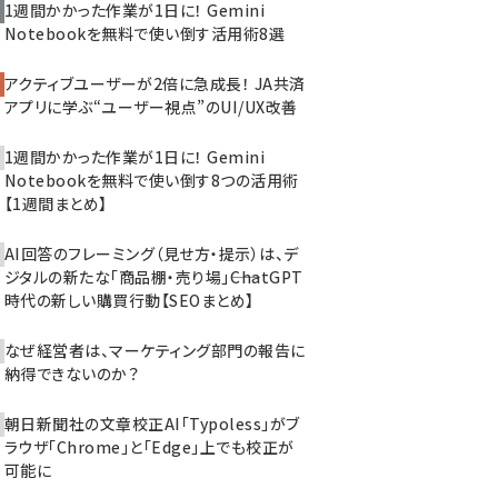
1週間かかった作業が1日に！ Gemini
Notebookを無料で使い倒す活用術8選
アクティブユーザーが2倍に急成長！ JA共済
アプリに学ぶ“ユーザー視点”のUI/UX改善
1週間かかった作業が1日に！ Gemini
Notebookを無料で使い倒す8つの活用術
【1週間まとめ】
AI回答のフレーミング（見せ方・提示）は、デ
ジタルの新たな「商品棚・売り場」――ChatGPT
時代の新しい購買行動【SEOまとめ】
なぜ経営者は、マーケティング部門の報告に
納得できないのか？
朝日新聞社の文章校正AI「Typoless」がブ
ラウザ「Chrome」と「Edge」上でも校正が
可能に