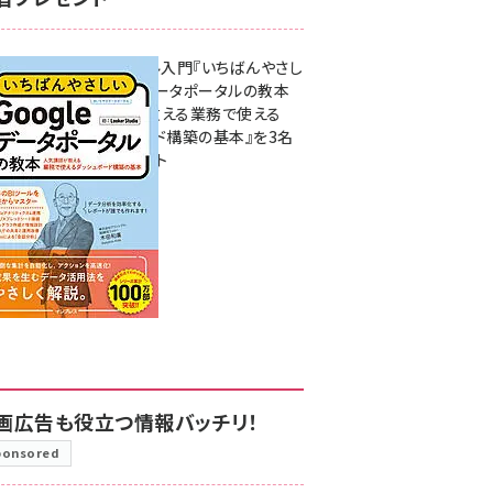
無料BIツール入門『いちばんやさし
いGoogleデータポータルの教本
人気講師が教える業務で使える
ダッシュボード構築の基本』を3名
様にプレゼント
7月31日 10:00
画広告も役立つ情報バッチリ！
ponsored