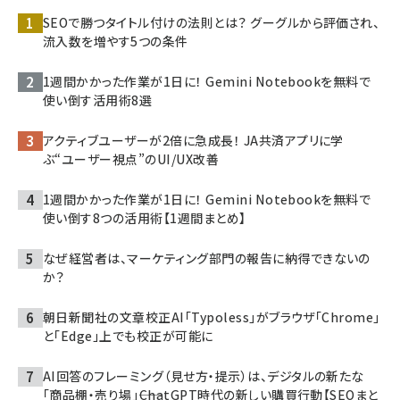
SEOで勝つタイトル付けの法則とは？ グーグルから評価され、
流入数を増やす5つの条件
1週間かかった作業が1日に！ Gemini Notebookを無料で
使い倒す活用術8選
アクティブユーザーが2倍に急成長！ JA共済アプリに学
ぶ“ユーザー視点”のUI/UX改善
1週間かかった作業が1日に！ Gemini Notebookを無料で
使い倒す8つの活用術【1週間まとめ】
なぜ経営者は、マーケティング部門の報告に納得できないの
か？
朝日新聞社の文章校正AI「Typoless」がブラウザ「Chrome」
と「Edge」上でも校正が可能に
AI回答のフレーミング（見せ方・提示）は、デジタルの新たな
「商品棚・売り場」――ChatGPT時代の新しい購買行動【SEOまと