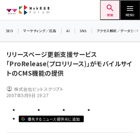
メ
Web担当者Forum
イ
検索
MENU
ン
コ
SEO
マーケティング／広告
AI
SNS
アクセス解析／データ分析
＼ 
ン
生成
テ
リリースページ更新支援サービス
るセ
ン
「ProRelease(プロリリース)」がモバイルサイ
202
ツ
seo (3524)
トのCMS機能の提供
▼申
に
ai (2804)
移
株式会社ビットスクリプト
動
youtube (2431)
2007年5月9日 19:27
note (2312)
セミナー (2306)
優先するニュース提供元に追加
z世代 (1622)
meo (1275)