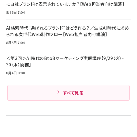
￥5,990
組織の成果を最大化する ルールのデザイン
に自社ブランドは表示されていますか？【Web担当者向け講演】
サッポロ 生ビール 黒ラベル 350ml 缶 24本
ビール ケース買い【6/30応募〆切! 黒ラベルビ
￥1,980
8月6日 7:04
Anker PowerLine III Flow USB-C & USB-
ヤセラーキャンペーン】
C ケーブル Anker絡まないケーブル 240W 結
￥4,857
束バンド付き USB PD対応 シリコン素材採用
AI検索時代“選ばれるブランド”はどう作る？／生成AI時代に求め
iPhone 17 / 16 / 15 / Galaxy iPad Pro
￥1,890
られる次世代Web制作フロー【Web担当者向け講演】
Amazonランキングをもっと見る
MacBook Pro/Air 各種対応 (1.8m ミッドナ
イトブラック)
8月5日 7:04
Amazonランキングをもっと見る
Amazonランキングをもっと見る
＜第3回＞AI時代のBtoBマーケティング実践講座【9/29（火）・
30（水）開催】
8月4日 9:00
すべて見る