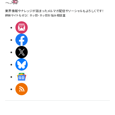
業界情報やナレッジが詰まったメルマガ配信やソーシャルもよろしくです！
姉妹サイトもぜひ：
ネッ担
・
ネッ担お悩み相談室
メルマガ
Facebook
X(エックス)
BlueSky
Googleニュース
RSS