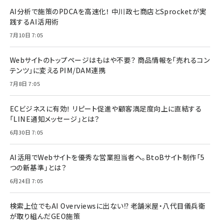
AI分析で施策のPDCAを高速化！ 中川政七商店とSprocketが実
践するAI活用術
7月10日 7:05
Webサイトのトップページはもはや不要？ 商品情報を「売れるコン
テンツ」に変えるPIM/DAM連携
7月8日 7:05
ECビジネスに有効！ リピート促進や顧客満足度向上に直結する
「LINE通知メッセージ」とは？
6月30日 7:05
AI活用でWebサイトを優秀な営業担当者へ。BtoBサイト制作「5
つの新基準」とは？
6月24日 7:05
検索上位でもAI Overviewsに出ない!? 老舗米屋・八代目儀兵衛
が取り組んだGEO施策