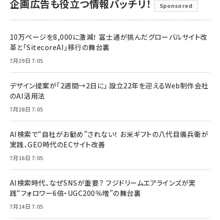
企画広告も役立つ情報バッチリ！
Sponsored
10万ページを8,000に激減！ 富士通が挑んだグローバルサイト改
革と「SitecoreAI」移行の舞台裏
7月29日 7:05
デザイン提案が「2週間→2日に」 設立22年を迎えるWeb制作会社
のAI活用法
7月28日 7:05
AI検索で“自社がお勧め”されない！ お米ギフトの八代目儀兵衛が
実践、GEO時代のECサイト改善
7月16日 7:05
AI検索時代、なぜSNSが重要？ フジドリームエアラインズが実
践“フォロワー6倍・UGC200％増”の舞台裏
7月14日 7:05