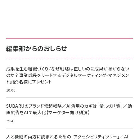
Amazon ビジネス・経済関連書籍 の売れ筋ランキン
Amazon 家電＆カメラ の売れ筋ランキング
Amazon パソコン・周辺機器 の売れ筋ランキング
グ
更新日時：2026/06/26 19:00
更新日時：2026/06/26 19:00
更新日時：2026/06/26 19:00
anan(アンアン)2026/07/01号 No.2501[魅
KIOXIA(キオクシア) 旧東芝メモリ microSD
KIOXIA(キオクシア) 旧東芝メモリ microSD
せるカラダ2026／宮舘涼太]
128GB UHS-I Class10 (最大読出速度
128GB UHS-I Class10 (最大読出速度
100MB/s) Nintendo Switch動作確認済 国
100MB/s) Nintendo Switch動作確認済 国
￥880
内サポート正規品 メーカー保証5年
内サポート正規品 メーカー保証5年
￥2,680
￥2,680
KLMEA128G
KLMEA128G
編集部からのおしらせ
anan(アンアン)2026/06/24号 No.2500増
刊 スペシャルエディション[王道エンタメの矜
NIMASO ガラスフィルム iPhone 17 用 保護
Amazon eギフトカード - Amazonロゴ - ク
持／BTS]
フィルム 強化ガラス 耐衝撃 高透過率 指紋防
ラシック
止 貼りやすい ガイド枠付き いPhone17 (6.3
成果を生む組織づくり『なぜ戦略は正しいのに成果があがらない
￥1,100
￥5,000
インチ) 対応 2枚セット DSP25F1698
のか？ 事業成長をリードするデジタルマーケティング・マネジメン
￥1,599
ト』を3名様にプレゼント
anan(アンアン)2026/07/08号
Anker PowerLine III Flow USB-C & USB-
No.2502[2026年後半、あなたの恋と運命／山
【New】Amazon Fire TV Stick HD | 手軽に
C ケーブル Anker絡まないケーブル 240W 結
10:00
田涼介]
ストリーミングをはじめよう | ストリーミングメ
束バンド付き USB PD対応 シリコン素材採用
ディアプレイヤー
iPhone 17 / 16 / 15 / Galaxy iPad Pro
￥880
￥1,890
MacBook Pro/Air 各種対応 (1.8m ミッドナ
SUBARUのブランド想起戦略／AI活用のカギは「量」より「質」／動
￥6,980
イトブラック)
画広告をAIで最大化【マーケター向け講演】
ママ投資家が育休中に１億貯めた株式投資
アサヒ飲料 モンスター エナジー 355ml×24
7:04
Anker Soundcore P31i (Bluetooth 6.1)
本
￥1,870
【完全ワイヤレスイヤホン/アクティブノイズキャ
￥4,192
ンセリング/マルチポイント接続 / 最大50時間
人と機械の両方に読まれるための「アクセシビリティツリー」／AI
再生 / PSE技術基準適合】ブラック