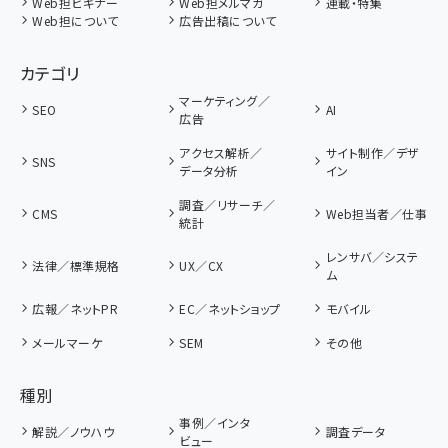
Web担ビギナー
Web担メルマガ
連載・特集
Web担について
広告出稿について
カテゴリ
マーケティング／
SEO
AI
広告
アクセス解析／
サイト制作／デザ
SNS
データ分析
イン
調査／リサーチ／
CMS
Web担当者／仕事
統計
レンサバ／システ
法律／標準規格
UX／CX
ム
広報／ネットPR
EC／ネットショップ
モバイル
メールマーケ
SEM
その他
種別
事例／インタ
解説／ノウハウ
調査データ
ビュー