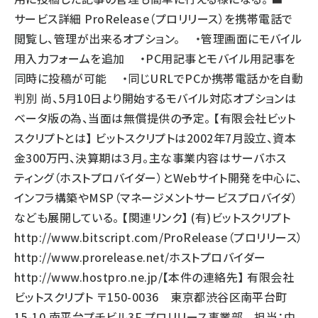
サービス詳細 ProRelease（プロリリース）を携帯電話で
閲覧し、管理が出来るオプション。 ・管理画面にモバイル
用入力フォームを追加 ・PC用記事とモバイル用記事を
同時に投稿が可能 ・同じURLでPCか携帯電話かを自動
判別 尚、5月10日より開始するモバイル対応オプションは
ベータ版の為、当面は無償提供の予定。 【有限会社ビット
スクリプトとは】 ビットスクリプトは2002年7月設立、資本
金300万円、決算期は３月。主な事業内容はサーバホス
ティング（ホストプロバイダー）とWebサイト開発を中心に、
インフラ構築やMSP（マネージメントサービスプロバイダ）
なども展開している。 【関連リンク】 (有)ビットスクリプト
http://www.bitscript.com/
ProRelease（プロリリース）
http://www.prorelease.net/
ホストプロバイダー
http://www.hostpro.ne.jp/
【本件の連絡先】 有限会社
ビットスクリプト 〒150-0036 東京都渋谷区南平台町
15-10 南平台プチビル3F プロリリース事業部 担当：中