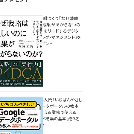
成果を生む組織づくり『なぜ戦略
は正しいのに成果があがらないの
か？ 事業成長をリードするデジタ
ルマーケティング・マネジメント』を
3名様にプレゼント
8月7日 10:00
無料BIツール入門『いちばんやさし
いGoogleデータポータルの教本
人気講師が教える業務で使える
ダッシュボード構築の基本』を3名
様にプレゼント
7月31日 10:00