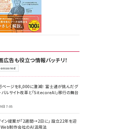
画広告も役立つ情報バッチリ！
ponsored
万ページを8,000に激減！ 富士通が挑んだグ
バルサイト改革と「SitecoreAI」移行の舞台
9日 7:05
ザイン提案が「2週間→2日に」 設立22年を迎
るWeb制作会社のAI活用法