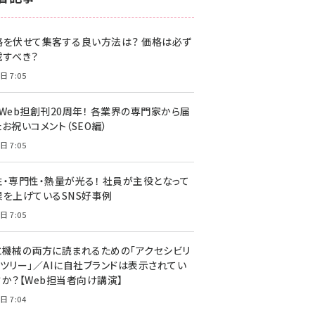
z世代 (1622)
格を伏せて集客する良い方法は？ 価格は必ず
meo (1275)
載すべき？
llmo (1163)
日 7:05
・Web担創刊20周年！ 各業界の専門家から届
お祝いコメント（SEO編）
日 7:05
性・専門性・熱量が光る！ 社員が主役となって
果を上げているSNS好事例
日 7:05
と機械の両方に読まれるための「アクセシビリ
ィツリー」／AIに自社ブランドは表示されてい
すか？【Web担当者向け講演】
日 7:04