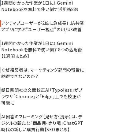
1週間かかった作業が1日に！ Gemini
Notebookを無料で使い倒す活用術8選
アクティブユーザーが2倍に急成長！ JA共済
アプリに学ぶ“ユーザー視点”のUI/UX改善
1週間かかった作業が1日に！ Gemini
Notebookを無料で使い倒す8つの活用術
【1週間まとめ】
なぜ経営者は、マーケティング部門の報告に
納得できないのか？
朝日新聞社の文章校正AI「Typoless」がブ
ラウザ「Chrome」と「Edge」上でも校正が
可能に
AI回答のフレーミング（見せ方・提示）は、デ
ジタルの新たな「商品棚・売り場」――ChatGPT
時代の新しい購買行動【SEOまとめ】