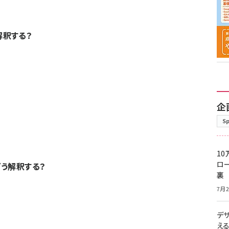
う解釈する？
企
S
10
ロー
tはどう解釈する？
裏
7月2
デ
え