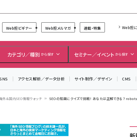
Forum
Web担
Web担ビギナー
Web担メルマガ
連載・特集
＼ 8月27日開催、申し込み受付中！ ／
生成AIをマーケティング等に活用するための考え方を学べ
カテゴリ／種別
セミナー／イベント
から探す
から探す
るセミナーイベント「生成AI × マーケティング フォーラム
2026」開催！
SNS
アクセス解析／データ分析
サイト制作／デザイン
CMS
▼申し込みはこちらから▼
海外&国内SEO情報ウォッチ
SEOの知識にクイズで挑戦！ あなたは正解できる？ robots
新