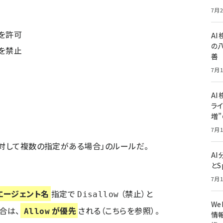
7月2
ルを許可
A
の
ルを禁止
善
7月1
AI
ライ
増
7月1
に対して複数の指定がある場合」のルールだ。
A
とS
7月1
エージェント名
指定で
（禁止）と
Disallow
W
合は、
が優先
される（
こちらを参照
）。
Allow
情報