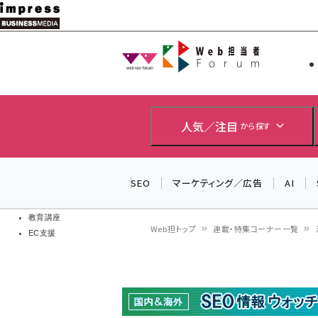
メ
イ
Web担当者
Web担当者
ン
EC担当者
コ
製品導入
ン
企業IT
ソフト開発
テ
人気／注目
から探す
IoT・AI
ン
DCクラウド
研究・調査
ツ
SEO
マーケティング／広告
AI
エネルギー
に
ドローン
移
教育講座
Web担トップ
連載・特集コーナー一覧
EC支援
動
パ
ン
く