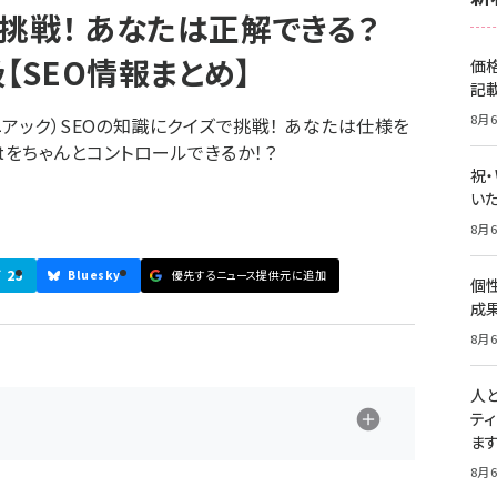
挑戦！ あなたは正解できる？
中級【SEO情報まとめ】
価
記
8月6
アック）SEOの知識にクイズで挑戦！ あなたは仕様を
ebotをちゃんとコントロールできるか！？
祝
いた
8月6
25
ブ
Bluesky
優先するニュース提供元に追加
個
成
8月6
人
テ
ま
8月6