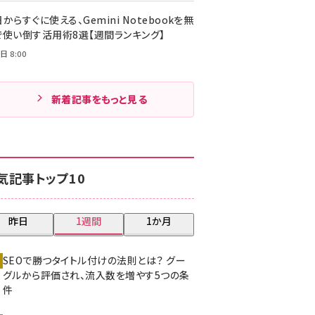
からすぐに使える、Gemini Notebookを無
で使い倒す活用術8選【週間ランキング】
日 8:00
新着記事をもっと見る
気記事トップ10
昨日
1週間
1か月
SEOで勝つタイトル付けの法則とは？ グー
グルから評価され、流入数を増やす5つの条
件