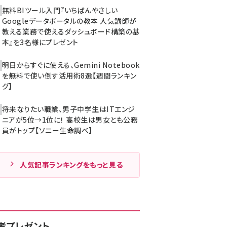
無料BIツール入門『いちばんやさしい
Googleデータポータルの教本 人気講師が
教える業務で使えるダッシュボード構築の基
本』を3名様にプレゼント
明日からすぐに使える、Gemini Notebook
を無料で使い倒す活用術8選【週間ランキン
グ】
将来なりたい職業、男子中学生はITエンジ
ニアが5位→1位に！ 高校生は男女とも公務
員がトップ【ソニー生命調べ】
人気記事ランキングをもっと見る
者プレゼント