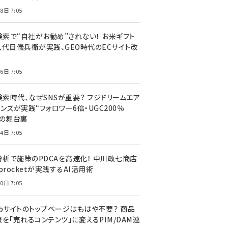
8日 7:05
I検索で“自社がお勧め”されない！ お米ギフト
八代目儀兵衛が実践、GEO時代のECサイト改
6日 7:05
検索時代、なぜSNSが重要？ フジドリームエア
ンズが実践“フォロワー6倍・UGC200％
”の舞台裏
4日 7:05
I分析で施策のPDCAを高速化！ 中川政七商店
procketが実践するAI活用術
0日 7:05
ebサイトのトップページはもはや不要？ 商品
を「売れるコンテンツ」に変えるPIM/DAM連