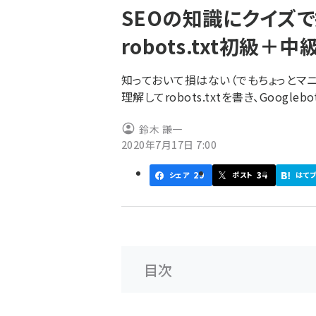
SEOの知識にクイズで
ず
robots.txt初級＋
知っておいて損はない（でもちょっとマニ
理解してrobots.txtを書き、Googl
鈴木 謙一
2020年7月17日 7:00
29
34
シェア
ポスト
はて
目次