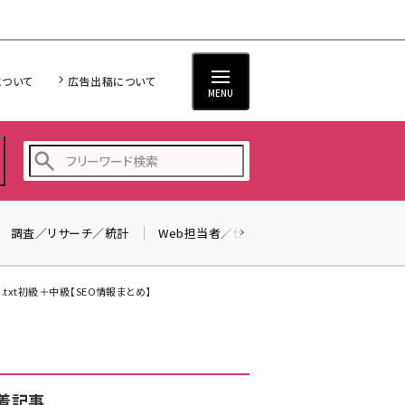
について
広告出稿について
MENU
調査／リサーチ／統計
Web担当者／仕事
法律／標準規格
seo (3526)
ai (2807)
.txt初級＋中級【SEO情報まとめ】
youtube (2434)
note (2312)
セミナー (2307)
着記事