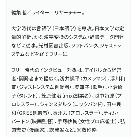
編集者／ライター／リサーチャー。
大学時代は言語学（日本語学）を専攻。日本文学の定
量的解析、かな漢字変換のシステム・辞書データ開発
などに従事。光村図書出版、ソフトバンク、ジャストシ
ステムなどを経てフリーに。
フリー時代のインタビュー対象は、アイドルから経営
者・開発者まで幅広く。浅井愼平（カメラマン）、浮川和
宣（ジャストシステム創業者）、奥華子（歌手）、小倉優
子（タレント）、笠原健治（mixi創業者）、越中詩郎（プ
ロレスラー）、ジャンヌダルク（ロックバンド）、田中良
和（GREE創業者）、長州力（プロレスラー）、ティム・
バートン（映画監督）、手塚紗掬（女性プロ麻雀士）、弘
兼憲史（漫画家）、総務省など。※敬称略