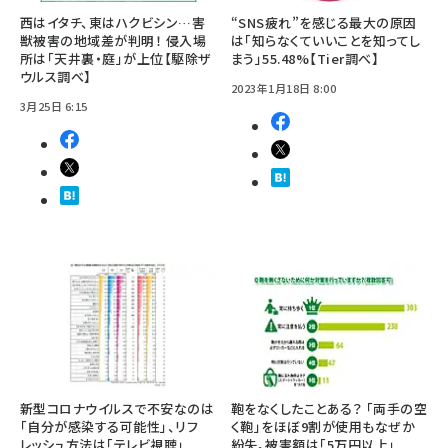
西はイタチ、東はハクビシン…害
“SNS疲れ”を感じる最大の原因
獣被害の地域差が判明！ 侵入場
は「知らなくていいことを知ってし
所は「天井裏・庭」が上位【駆除ザ
まう」55.48%【Tier調べ】
ウルス調べ】
2023年1月18日 8:00
3月25日 6:15
新型コロナウイルスで不安なのは
鞄をなくしたことある？ 「両手の空
「自分が感染する可能性」、リフ
く鞄」をほぼ9割が使用もなぜか
レッシュ方法は「テレビ視聴」
紛失。被害額は「5万円以上」