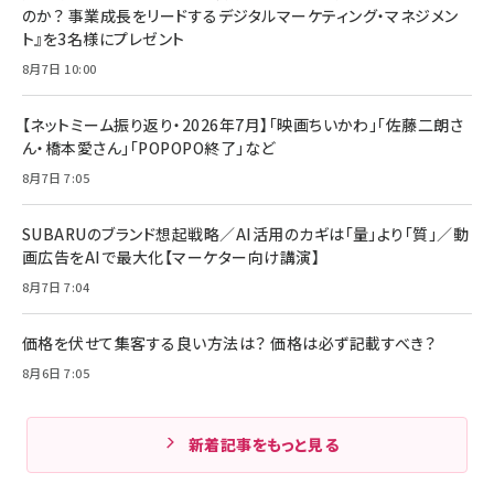
のか？ 事業成長をリードするデジタルマーケティング・マネジメン
ト』を3名様にプレゼント
8月7日 10:00
【ネットミーム振り返り・2026年7月】「映画ちいかわ」「佐藤二朗さ
ん・橋本愛さん」「POPOPO終了」など
8月7日 7:05
SUBARUのブランド想起戦略／AI活用のカギは「量」より「質」／動
画広告をAIで最大化【マーケター向け講演】
8月7日 7:04
価格を伏せて集客する良い方法は？ 価格は必ず記載すべき？
8月6日 7:05
新着記事をもっと見る