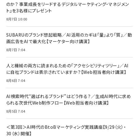
2枚セット DSP25F1698
のか？ 事業成長をリードするデジタルマーケティング・マネジメン
￥1,599
ト』を3名様にプレゼント
anan(アンアン)2026/07/08号 No.2502[2026
Anker PowerLine III Flow USB-C & USB-C
年後半、あなたの恋と運命／山田涼介]
【New】Amazon Fire TV Stick HD | 手軽にスト
ケーブル Anker絡まないケーブル 240W 結束バン
8月7日 10:00
リーミングをはじめよう | ストリーミングメディアプ
ド付き USB PD対応 シリコン素材採用 iPhone
￥880
レイヤー
17 / 16 / 15 / Galaxy iPad Pro MacBook
￥1,890
Pro/Air 各種対応 (1.8m ミッドナイトブラック)
SUBARUのブランド想起戦略／AI活用のカギは「量」より「質」／動
￥6,980
画広告をAIで最大化【マーケター向け講演】
ママ投資家が育休中に１億貯めた株式投資
アサヒ飲料 モンスター エナジー 355ml×24本
￥1,870
8月7日 7:04
Anker Soundcore P31i (Bluetooth 6.1) 【完
￥4,192
全ワイヤレスイヤホン/アクティブノイズキャンセリ
ング/マルチポイント接続 / 最大50時間再生 / PSE
人と機械の両方に読まれるための「アクセシビリティツリー」／AI
組織の成果を最大化する ルールのデザイン
技術基準適合】ブラック
￥5,990
サッポロ 生ビール 黒ラベル 350ml 缶 24本 ビー
に自社ブランドは表示されていますか？【Web担当者向け講演】
￥1,980
ル ケース買い【6/30応募〆切! 黒ラベルビヤセラー
8月6日 7:04
キャンペーン】
Anker PowerLine III Flow USB-C & USB-C
ケーブル Anker絡まないケーブル 240W 結束バン
￥4,857
ド付き USB PD対応 シリコン素材採用 iPhone
AI検索時代“選ばれるブランド”はどう作る？／生成AI時代に求め
Amazonランキングをもっと見る
17 / 16 / 15 / Galaxy iPad Pro MacBook
￥1,890
られる次世代Web制作フロー【Web担当者向け講演】
Pro/Air 各種対応 (1.8m ミッドナイトブラック)
Amazonランキングをもっと見る
8月5日 7:04
Amazonランキングをもっと見る
＜第3回＞AI時代のBtoBマーケティング実践講座【9/29（火）・
30（水）開催】