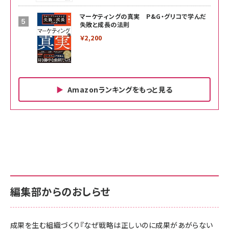
マーケティングの真実 P&G・グリコで学んだ
失敗と成長の法則
￥2,200
Amazonランキングをもっと見る
Amazon ビジネス・経済関連書籍 の売れ筋ランキン
Amazon 家電＆カメラ の売れ筋ランキング
Amazon パソコン・周辺機器 の売れ筋ランキング
グ
更新日時：2026/06/26 19:00
更新日時：2026/06/26 19:00
更新日時：2026/06/26 19:00
anan(アンアン)2026/07/01号 No.2501[魅せる
KIOXIA(キオクシア) 旧東芝メモリ microSD
KIOXIA(キオクシア) 旧東芝メモリ microSD
カラダ2026／宮舘涼太]
128GB UHS-I Class10 (最大読出速度
128GB UHS-I Class10 (最大読出速度
100MB/s) Nintendo Switch動作確認済 国内
100MB/s) Nintendo Switch動作確認済 国内
￥880
サポート正規品 メーカー保証5年 KLMEA128G
サポート正規品 メーカー保証5年 KLMEA128G
￥2,680
￥2,680
編集部からのおしらせ
anan(アンアン)2026/06/24号 No.2500増刊
スペシャルエディション[王道エンタメの矜持／
NIMASO ガラスフィルム iPhone 17 用 保護フィ
Amazon eギフトカード - Amazonロゴ - クラ
BTS]
ルム 強化ガラス 耐衝撃 高透過率 指紋防止 貼りや
シック
すい ガイド枠付き いPhone17 (6.3インチ) 対応
成果を生む組織づくり『なぜ戦略は正しいのに成果があがらない
￥1,100
￥5,000