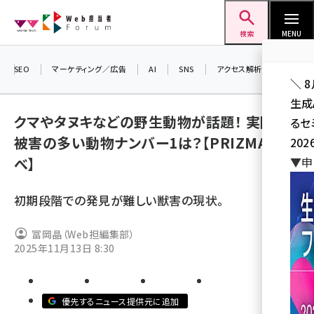
メ
Web担当者Forum
イ
検索
MENU
ン
コ
SEO
マーケティング／広告
AI
SNS
アクセス解析／データ分析
＼ 
ン
生成
テ
クマやタヌキなどの野生動物が話題！ 実際に
るセ
ン
被害の多い動物ナンバー1は？【PRIZMA調
202
ツ
seo (3541)
べ】
▼申
に
ai (2827)
移
初期段階での発見が難しい獣害の現状。
動
youtube (2449)
冨岡晶（Web担編集部）
note (2323)
2025年11月13日 8:30
セミナー (2318)
z世代 (1632)
優先するニュース提供元に追加
meo (1282)