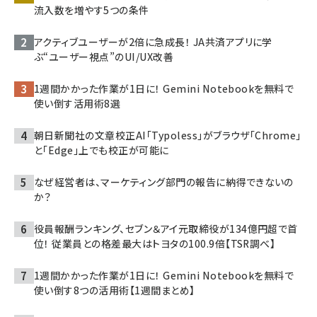
流入数を増やす5つの条件
アクティブユーザーが2倍に急成長！ JA共済アプリに学
ぶ“ユーザー視点”のUI/UX改善
1週間かかった作業が1日に！ Gemini Notebookを無料で
使い倒す活用術8選
朝日新聞社の文章校正AI「Typoless」がブラウザ「Chrome」
と「Edge」上でも校正が可能に
なぜ経営者は、マーケティング部門の報告に納得できないの
か？
役員報酬ランキング、セブン＆アイ元取締役が134億円超で首
位！ 従業員との格差最大はトヨタの100.9倍【TSR調べ】
1週間かかった作業が1日に！ Gemini Notebookを無料で
使い倒す8つの活用術【1週間まとめ】