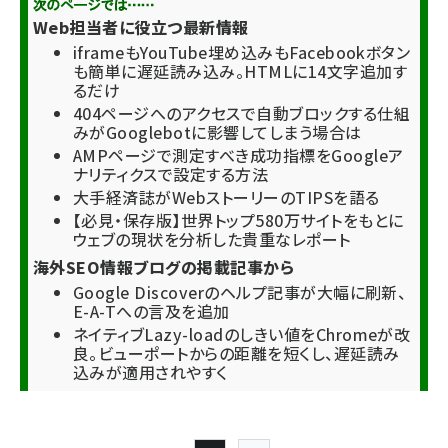
Web担当者に役立つ最新情報
iframeもYouTube埋め込みもFacebookボタン
も簡単に遅延読み込み。HTMLに14文字追加す
るだけ
404ページへのアクセスで自動ブロックする仕組
みがGooglebotに影響してしまう場合は
AMPページで測定すべき成功指標をGoogleア
ナリティクスで設定する方法
大手経済誌がWebストーリーのTIPSを語る
【必見・保存版】世界トップ580万サイトをもとに
ウェブの現状を分析した貴重なレポート
海外SEO情報ブログの掲載記事から
Google Discoverのヘルプ記事が大幅に刷新、
E-A-Tへの言及を追加
ネイティブLazy-loadのしきい値をChromeが改
良。ビューポートからの距離を短くし、遅延読み
込みが適用されやすく