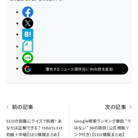
シェアする
ポストする
>ブクマする
noteで書く
LINEで送る
優先するニュース提供元にWeb担を追加
前の記事
次の記事
SEOの知識にクイズで挑戦！ あ
Google検索ランキング要因 “で
なたは正解できる？ robots.txt
はない” 36の項目（公式根拠リ
初級＋中級【SEO情報まとめ】
ンク付き）【SEO情報まとめ】