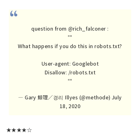
question from
@rich_falconer
:
'''
What happens if you do this in robots.txt?
User-agent: Googlebot
Disallow: /robots.txt
'''
— Gary 鯨理／경리 Illyes (@methode)
July
18, 2020
★★★★☆