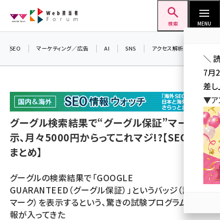
メ
Web担当者Forum
イ
検索
MENU
ン
コ
SEO
マーケティング／広告
AI
SNS
アクセス解析／データ分析
＼ 
ン
7月
テ
差し
ン
▼ア
ツ
seo (3523)
に
グーグル検索結果で“グーグル保証”マーク表
ai (2804)
移
示、月々5000円からってこれマジ!?【SEO情報
動
youtube (2429)
まとめ】
note (2312)
グーグルの検索結果で「GOOGLE
セミナー (2303)
GUARANTEED（グーグル保証）」というバッジ（認定
マーク）を表示するという、驚きの試験プログラムの情
z世代 (1622)
報が入ってきた
meo (1275)