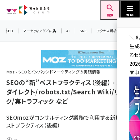
メ
Web担当者Forum
イ
検索
MENU
ン
コ
SEO
マーケティング／広告
AI
SNS
アクセス解析／データ分析
＼ 
ン
生成
テ
るセ
ン
202
ツ
seo (3541)
▼申
Moz - SEOとインバウンドマーケティングの実践情報
に
SEOの“新”ベストプラクティス（後編） - 301リ
ai (2827)
移
ダイレクト/robots.txt/Search Wiki/リン
動
youtube (2449)
ク/実トラフィック など
note (2323)
SEOmozがコンサルティング業務で利用する新しいベ
セミナー (2318)
ストプラクティス（後編）
z世代 (1632)
meo (1282)