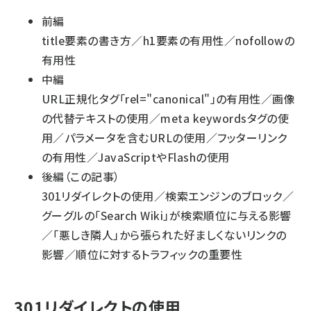
前編
title要素の書き方
／
h1要素の有用性
／
nofollowの
有用性
中編
URL正規化タグ「rel="canonical"」の有用性
／
画像
の代替テキストの使用
／
meta keywordsタグの使
用
／
パラメータを含むURLの使用
／
フッターリンク
の有用性
／
JavaScriptやFlashの使用
後編（この記事）
301リダイレクトの使用
／
検索エンジンのブロック
／
グーグルの「Search Wiki」が検索順位に与える影響
／
「悪しき隣人」から張られた好ましくないリンクの
影響
／
順位に対するトラフィックの重要性
301リダイレクトの使用