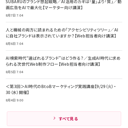
Pro/Air 各種対応 (1.8m ミッドナイトブラック)
SUBARUのブランド想起戦略／AI活用のカギは「量」より「質」／動
￥6,980
画広告をAIで最大化【マーケター向け講演】
ママ投資家が育休中に１億貯めた株式投資
アサヒ飲料 モンスター エナジー 355ml×24本
￥1,870
8月7日 7:04
Anker Soundcore P31i (Bluetooth 6.1) 【完
￥4,192
全ワイヤレスイヤホン/アクティブノイズキャンセリ
ング/マルチポイント接続 / 最大50時間再生 / PSE
人と機械の両方に読まれるための「アクセシビリティツリー」／AI
組織の成果を最大化する ルールのデザイン
技術基準適合】ブラック
￥5,990
サッポロ 生ビール 黒ラベル 350ml 缶 24本 ビー
に自社ブランドは表示されていますか？【Web担当者向け講演】
￥1,980
ル ケース買い【6/30応募〆切! 黒ラベルビヤセラー
8月6日 7:04
キャンペーン】
Anker PowerLine III Flow USB-C & USB-C
ケーブル Anker絡まないケーブル 240W 結束バン
￥4,857
ド付き USB PD対応 シリコン素材採用 iPhone
AI検索時代“選ばれるブランド”はどう作る？／生成AI時代に求め
Amazonランキングをもっと見る
17 / 16 / 15 / Galaxy iPad Pro MacBook
￥1,890
られる次世代Web制作フロー【Web担当者向け講演】
Pro/Air 各種対応 (1.8m ミッドナイトブラック)
Amazonランキングをもっと見る
8月5日 7:04
Amazonランキングをもっと見る
＜第3回＞AI時代のBtoBマーケティング実践講座【9/29（火）・
30（水）開催】
8月4日 9:00
すべて見る