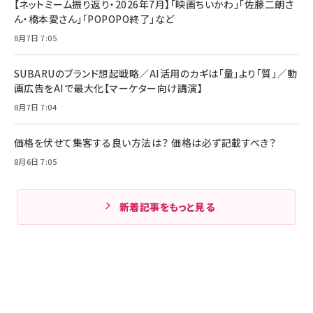
【ネットミーム振り返り・2026年7月】「映画ちいかわ」「佐藤二朗さ
ん・橋本愛さん」「POPOPO終了」など
8月7日 7:05
SUBARUのブランド想起戦略／AI活用のカギは「量」より「質」／動
画広告をAIで最大化【マーケター向け講演】
8月7日 7:04
価格を伏せて集客する良い方法は？ 価格は必ず記載すべき？
8月6日 7:05
新着記事をもっと見る