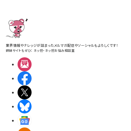
業界情報やナレッジが詰まったメルマガ配信やソーシャルもよろしくです！
姉妹サイトもぜひ：
ネッ担
・
ネッ担お悩み相談室
メルマガ
Facebook
X(エックス)
BlueSky
Googleニュース