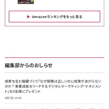
Amazonランキングをもっと見る
Amazon ビジネス・経済関連書籍 の売れ筋ランキン
Amazon 家電＆カメラ の売れ筋ランキング
Amazon パソコン・周辺機器 の売れ筋ランキング
グ
更新日時：2026/06/26 19:00
更新日時：2026/06/26 19:00
更新日時：2026/06/26 19:00
anan(アンアン)2026/07/01号 No.2501[魅せる
KIOXIA(キオクシア) 旧東芝メモリ microSD
KIOXIA(キオクシア) 旧東芝メモリ microSD
カラダ2026／宮舘涼太]
128GB UHS-I Class10 (最大読出速度
128GB UHS-I Class10 (最大読出速度
100MB/s) Nintendo Switch動作確認済 国内
100MB/s) Nintendo Switch動作確認済 国内
￥880
サポート正規品 メーカー保証5年 KLMEA128G
サポート正規品 メーカー保証5年 KLMEA128G
￥2,680
￥2,680
編集部からのおしらせ
anan(アンアン)2026/06/24号 No.2500増刊
スペシャルエディション[王道エンタメの矜持／
NIMASO ガラスフィルム iPhone 17 用 保護フィ
Amazon eギフトカード - Amazonロゴ - クラ
BTS]
ルム 強化ガラス 耐衝撃 高透過率 指紋防止 貼りや
シック
すい ガイド枠付き いPhone17 (6.3インチ) 対応
成果を生む組織づくり『なぜ戦略は正しいのに成果があがらない
￥1,100
￥5,000
2枚セット DSP25F1698
のか？ 事業成長をリードするデジタルマーケティング・マネジメン
￥1,599
ト』を3名様にプレゼント
anan(アンアン)2026/07/08号 No.2502[2026
Anker PowerLine III Flow USB-C & USB-C
年後半、あなたの恋と運命／山田涼介]
【New】Amazon Fire TV Stick HD | 手軽にスト
ケーブル Anker絡まないケーブル 240W 結束バン
8月7日 10:00
リーミングをはじめよう | ストリーミングメディアプ
ド付き USB PD対応 シリコン素材採用 iPhone
￥880
レイヤー
17 / 16 / 15 / Galaxy iPad Pro MacBook
￥1,890