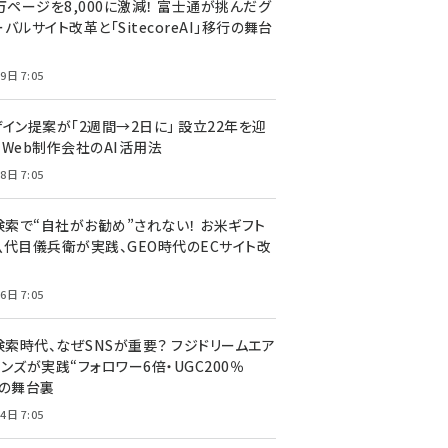
万ページを8,000に激減！ 富士通が挑んだグ
バルサイト改革と「SitecoreAI」移行の舞台
9日 7:05
ザイン提案が「2週間→2日に」 設立22年を迎
るWeb制作会社のAI活用法
8日 7:05
I検索で“自社がお勧め”されない！ お米ギフト
八代目儀兵衛が実践、GEO時代のECサイト改
6日 7:05
検索時代、なぜSNSが重要？ フジドリームエア
ンズが実践“フォロワー6倍・UGC200％
”の舞台裏
4日 7:05