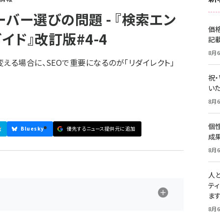
バー選びの問題 - 『検索エン
価
ド』改訂版#4-4
記
8月6
える場合に、SEOで重要になるのが「リダイレクト」
祝
いた
8月6
個
2
Bluesky
優先するニュース提供元に追加
成
8月6
人
テ
ま
8月6