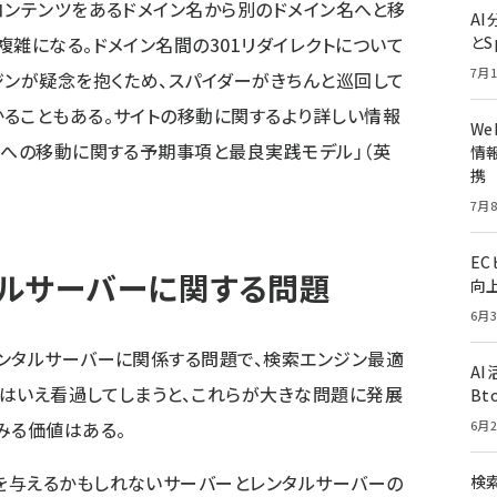
コンテンツをあるドメイン名から別のドメイン名へと移
A
とS
複雑になる。ドメイン名間の301リダイレクトについて
7月1
ジンが疑念を抱くため、スパイダーがきちんと巡回して
ることもある。サイトの移動に関するより詳しい情報
W
名への移動に関する予期事項と最良実践モデル
」（英
情報
携
7月8
E
ルサーバーに関する問題
向
6月3
ンタルサーバーに関係する問題で、検索エンジン最適
A
はいえ看過してしまうと、これらが大きな問題に発展
Bt
6月2
みる価値はある。
を与えるかもしれないサーバーとレンタルサーバーの
検索