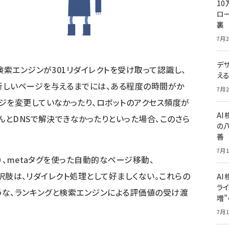
10
ロー
裏
7月2
デ
検索エンジンが301リダイレクトを受け取って認識し、
え
新しいページを与えるまでには、ある程度の時間がか
7月2
ジを変更していなかったり、ロボットのアクセス頻度が
A
んとDNSで解決できなかったりといった場合、このさら
の
善
7月1
）、metaタグを使った自動的なページ移動、
の選択肢は、リダイレクト処理として好ましくない。これらの
AI
ライ
ような、ランキングと検索エンジンによる評価値の受け渡
増
7月1