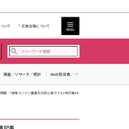
について
広告出稿について
MENU
調査／リサーチ／統計
Web担当者／仕事
法律／標準規格
seo (3523)
ai (2804)
題 - 『検索エンジン最適化の初心者ガイド』改訂版#4-4
youtube (2429)
note (2312)
セミナー (2303)
着記事