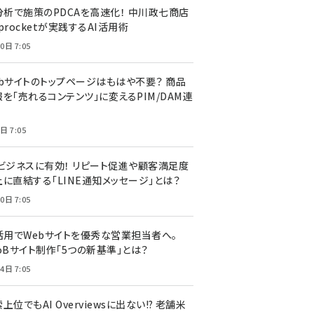
I分析で施策のPDCAを高速化！ 中川政七商店
procketが実践するAI活用術
0日 7:05
ebサイトのトップページはもはや不要？ 商品
を「売れるコンテンツ」に変えるPIM/DAM連
日 7:05
Cビジネスに有効！ リピート促進や顧客満足度
上に直結する「LINE通知メッセージ」とは？
0日 7:05
I活用でWebサイトを優秀な営業担当者へ。
oBサイト制作「5つの新基準」とは？
4日 7:05
上位でもAI Overviewsに出ない!? 老舗米