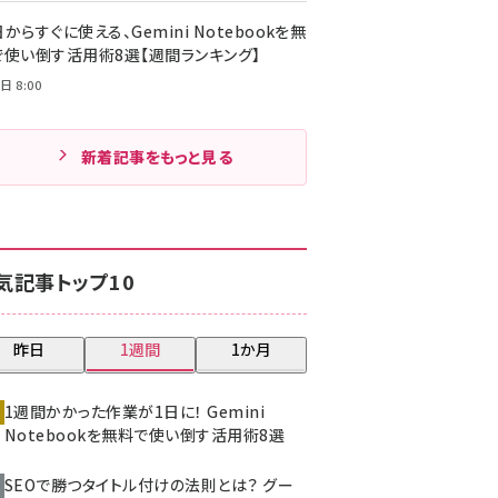
からすぐに使える、Gemini Notebookを無
で使い倒す活用術8選【週間ランキング】
日 8:00
新着記事をもっと見る
気記事トップ10
昨日
1週間
1か月
1週間かかった作業が1日に！ Gemini
Notebookを無料で使い倒す活用術8選
SEOで勝つタイトル付けの法則とは？ グー