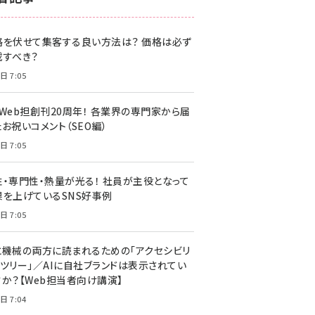
z世代 (1622)
格を伏せて集客する良い方法は？ 価格は必ず
meo (1275)
載すべき？
llmo (1161)
日 7:05
・Web担創刊20周年！ 各業界の専門家から届
お祝いコメント（SEO編）
日 7:05
性・専門性・熱量が光る！ 社員が主役となって
果を上げているSNS好事例
日 7:05
と機械の両方に読まれるための「アクセシビリ
ィツリー」／AIに自社ブランドは表示されてい
すか？【Web担当者向け講演】
日 7:04