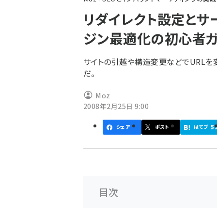
ず
リダイレクト設定とサー
ジン最適化の初心者ガイ
サイトの引越や構造変更などでURLを変
だ。
Moz
2008年2月25日 9:00
5
シェア
ポスト
はてブ
目次