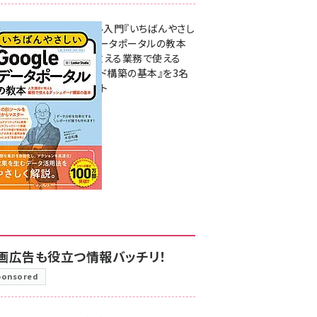
無料BIツール入門『いちばんやさし
いGoogleデータポータルの教本
人気講師が教える業務で使える
ダッシュボード構築の基本』を3名
様にプレゼント
7月31日 10:00
画広告も役立つ情報バッチリ！
ponsored