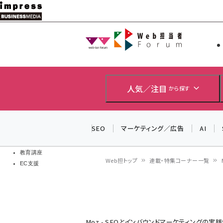
メ
イ
Web担当者
Web担当者
ン
EC担当者
コ
製品導入
ン
企業IT
ソフト開発
テ
人気／注目
から探す
IoT・AI
ン
DCクラウド
研究・調査
ツ
SEO
マーケティング／広告
AI
エネルギー
に
ドローン
移
教育講座
Web担トップ
連載・特集コーナー一覧
EC支援
動
パ
ン
く
Moz - SEOとインバウンドマーケティングの実