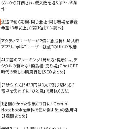
グルから評価され、流入数を増やす5つの条
件
派遣で働く期間、同じ会社・同じ職場を継続
希望「3年以上」が第1位【エン調べ】
アクティブユーザーが2倍に急成長！ JA共済
アプリに学ぶ“ユーザー視点”のUI/UX改善
AI回答のフレーミング（見せ方・提示）は、デ
ジタルの新たな「商品棚・売り場」――ChatGPT
時代の新しい購買行動【SEOまとめ】
【3秒クイズ】5433円は3人で割り切れる？
電卓を使わずに「ひと目」で見抜く方法
1週間かかった作業が1日に！ Gemini
Notebookを無料で使い倒す8つの活用術
【1週間まとめ】
無料BIツール入門『いちばんやさしい