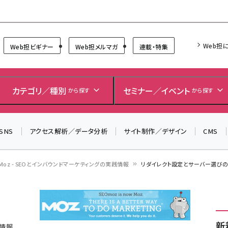
Forum
Web担
Web担ビギナー
Web担メルマガ
連載・特集
カテゴリ／種別
セミナー／イベント
から探す
から探す
SNS
アクセス解析／データ分析
サイト制作／デザイン
CMS
Moz - SEOとインバウンドマーケティングの実践情報
リダイレクト設定とサーバー選びの問
新
践情報