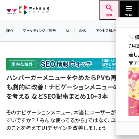
メ
Web担当者Forum
イ
検索
MENU
ン
コ
SEO
マーケティング／広告
AI
SNS
アクセス解析／データ分析
＼ 
ン
7月
テ
差し
ン
▼ア
ツ
seo (3516)
に
ハンバーガーメニューをやめたらPVも再訪問
ai (2799)
移
も劇的に改善！ ナビゲーションメニューのUI
動
youtube (2420)
を考える などSEO記事まとめ10+3本
note (2308)
そのナビゲーションメニュー、本当にユーザーが使いや
セミナー (2296)
すいですか？ 「みんな使ってるから」ではなく、ユーザー
のことを考えてUIデザインを改善しましょう
z世代 (1617)
meo (1274)