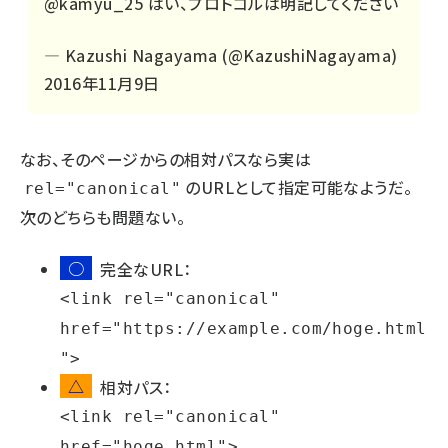
@kamyu_25
はい、プロトコルは明記してください
— Kazushi Nagayama (@KazushiNagayama)
2016年11月9日
なお、そのページからの相対パスなら実は
のURLとして指定可能なようだ。
rel="canonical"
次のどちらも問題ない。
○
完全なURL：
<link rel="canonical"
href="https://example.com/hoge.html
">
△
相対パス：
<link rel="canonical"
href="hoge.html">