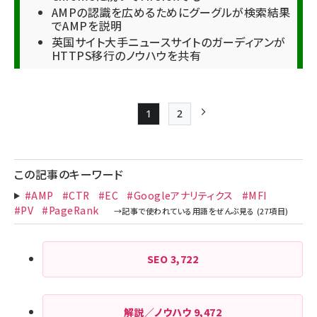
AMPの認識を広めるためにグーグルが検索結果
でAMPを説明
英国サイト大手ニュースサイトのガーディアンが
HTTPS移行のノウハウを共有
1
2
Page
Page
次ページ
ペー
ジ
この記事のキーワード
送
#AMP
#CTR
#EC
#Googleアナリティクス
#MFI
り
#PV
#PageRank
SEO
3,722
解説／ノウハウ
9,472