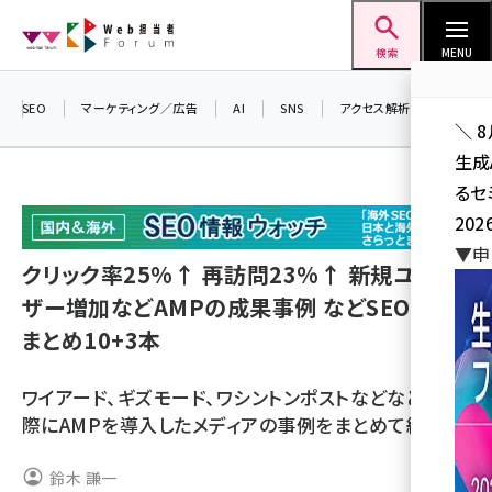
メ
Web担当者Forum
イ
検索
MENU
ン
コ
SEO
マーケティング／広告
AI
SNS
アクセス解析／データ分析
＼ 
ン
生成
テ
るセ
ン
202
ツ
seo (3532)
▼申
に
クリック率25%↑ 再訪問23%↑ 新規ユー
ai (2814)
移
ザー増加などAMPの成果事例 などSEO記事
動
youtube (2441)
まとめ10+3本
note (2317)
ワイアード、ギズモード、ワシントンポストなどなど、実
セミナー (2310)
際にAMPを導入したメディアの事例をまとめて紹介
z世代 (1623)
鈴木 謙一
meo (1277)