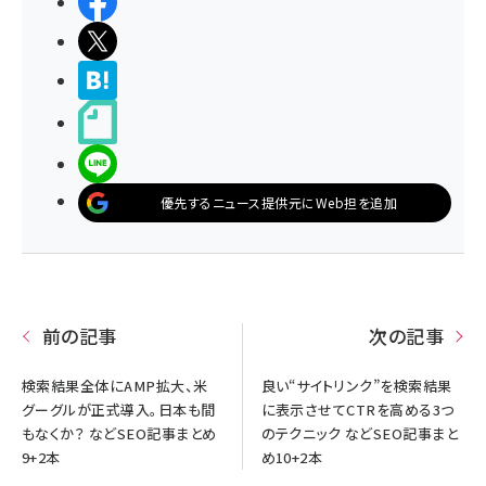
シェアする
ポストする
>ブクマする
noteで書く
LINEで送る
優先するニュース提供元にWeb担を追加
前の記事
次の記事
検索結果全体にAMP拡大、米
良い“サイトリンク”を検索結果
グーグルが正式導入。日本も間
に表示させてCTRを高める3つ
もなくか？ などSEO記事まとめ
のテクニック などSEO記事まと
9+2本
め10+2本