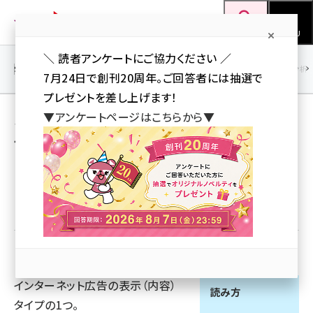
メ
Web担当者Forum
イ
検索
MENU
ン
＼ 読者アンケートにご協力ください ／
コ
SEO
マーケティング／広告
AI
SNS
アクセス解析／データ分析
7月24日で創刊20周年。ご回答者には抽選で
ン
プレゼントを差し上げます！
テ
▼アンケートページはこちらから▼
ネイティブ広告 とは 意味/解説/説明 （ネイ
ン
ティブこうこく） 【Native Ad】
ツ
seo (3523)
に
47
ai (2804)
移
優先するニュース提供元に追加
動
youtube (2429)
note (2312)
セミナー (2303)
インターネット広告の表示（内容）
z世代 (1622)
読み方
タイプの1つ。
meo (1275)