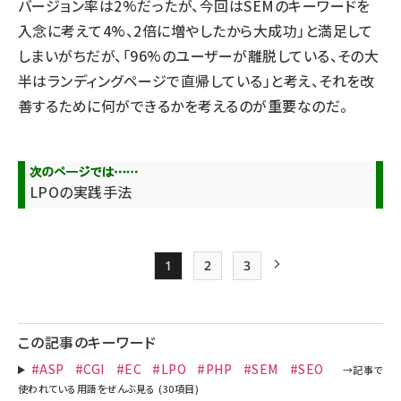
バージョン率は2%だったが、今回はSEMのキーワードを
入念に考えて4%、2倍に増やしたから大成功」と満足して
しまいがちだが、「96%のユーザーが離脱している、その大
半はランディングページで直帰している」と考え、それを改
善するために何ができるかを考えるのが重要なのだ。
LPOの実践手法
1
2
3
Page
Page
Page
次ページ
ペー
ジ
この記事のキーワード
送
#ASP
#CGI
#EC
#LPO
#PHP
#SEM
#SEO
り