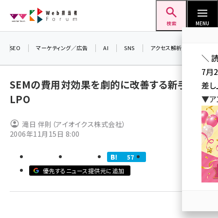
メ
Web担当者Forum
イ
検索
MENU
ン
コ
SEO
マーケティング／広告
AI
SNS
アクセス解析／データ分析
＼ 
ン
7月
テ
SEMの費用対効果を劇的に改善する新手法
差し
ン
LPO
▼ア
ツ
seo (3523)
に
滝日 伴則（アイオイクス株式会社）
ai (2804)
移
2006年11月15日 8:00
動
youtube (2429)
57
note (2312)
優先するニュース提供元に追加
セミナー (2303)
z世代 (1622)
meo (1275)