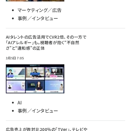
マーケティング／広告
事例／インタビュー
AIタレントの広告活用でCVR2倍、その一方で
「AIアレルギー」も。視聴者が抱く“不自然
さ”と“違和感”の正体
3月5日 7:05
AI
事例／インタビュー
広告売上が昨対比200％の「TVer」、テレビや