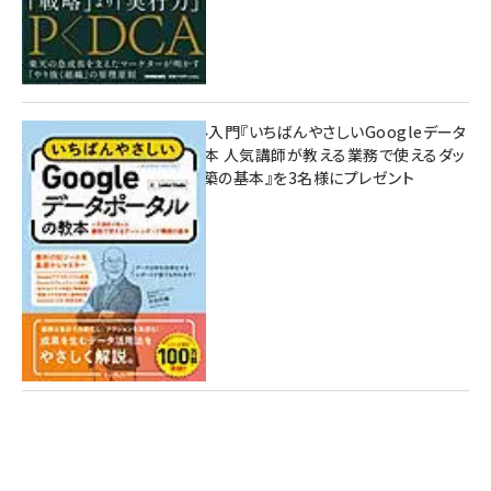
無料BIツール入門『いちばんやさしいGoogleデータ
ポータルの教本 人気講師が教える業務で使えるダッ
シュボード構築の基本』を3名様にプレゼント
7月31日 10:00