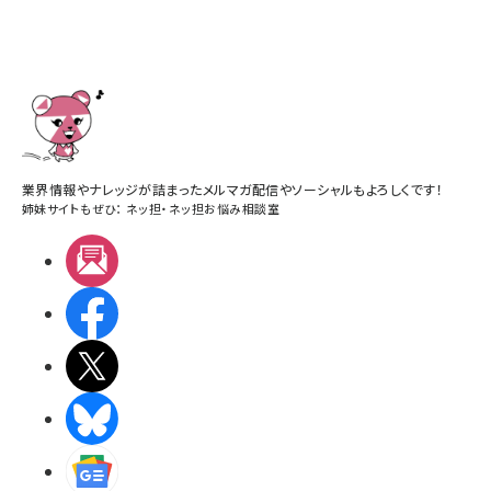
業界情報やナレッジが詰まったメルマガ配信やソーシャルもよろしくです！
姉妹サイトもぜひ：
ネッ担
・
ネッ担お悩み相談室
メルマガ
Facebook
X(エックス)
BlueSky
Googleニュース