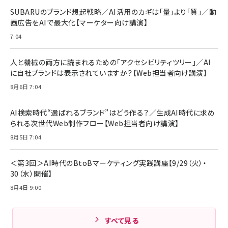
レイヤー
17 / 16 / 15 / Galaxy iPad Pro MacBook
￥1,890
Pro/Air 各種対応 (1.8m ミッドナイトブラック)
SUBARUのブランド想起戦略／AI活用のカギは「量」より「質」／動
￥6,980
画広告をAIで最大化【マーケター向け講演】
ママ投資家が育休中に１億貯めた株式投資
アサヒ飲料 モンスター エナジー 355ml×24本
￥1,870
7:04
Anker Soundcore P31i (Bluetooth 6.1) 【完
￥4,192
全ワイヤレスイヤホン/アクティブノイズキャンセリ
ング/マルチポイント接続 / 最大50時間再生 / PSE
人と機械の両方に読まれるための「アクセシビリティツリー」／AI
組織の成果を最大化する ルールのデザイン
技術基準適合】ブラック
￥5,990
サッポロ 生ビール 黒ラベル 350ml 缶 24本 ビー
に自社ブランドは表示されていますか？【Web担当者向け講演】
￥1,980
ル ケース買い【6/30応募〆切! 黒ラベルビヤセラー
8月6日 7:04
キャンペーン】
Anker PowerLine III Flow USB-C & USB-C
ケーブル Anker絡まないケーブル 240W 結束バン
￥4,857
ド付き USB PD対応 シリコン素材採用 iPhone
AI検索時代“選ばれるブランド”はどう作る？／生成AI時代に求め
Amazonランキングをもっと見る
17 / 16 / 15 / Galaxy iPad Pro MacBook
￥1,890
られる次世代Web制作フロー【Web担当者向け講演】
Pro/Air 各種対応 (1.8m ミッドナイトブラック)
Amazonランキングをもっと見る
8月5日 7:04
Amazonランキングをもっと見る
＜第3回＞AI時代のBtoBマーケティング実践講座【9/29（火）・
30（水）開催】
8月4日 9:00
すべて見る