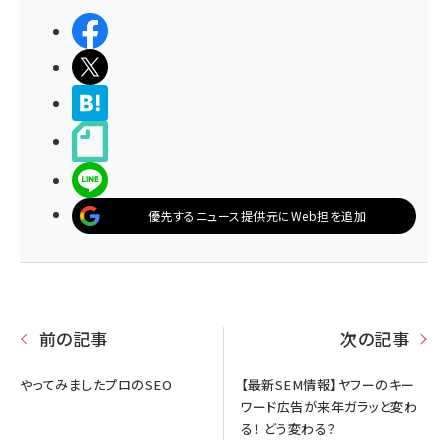
シェアする
ポストする
>ブクマする
noteで書く
LINEで送る
優先するニュース提供元にWeb担を追加
前の記事
次の記事
やってみましたプロのSEO
【最新SEM情報】ヤフーのキー
ワード広告が来年ガラッと変わ
る！ どう変わる？