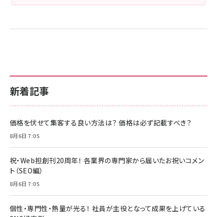
新着記事
価格を伏せて集客する良い方法は？ 価格は必ず記載すべき？
8月6日 7:05
祝・Web担創刊20周年！ 各業界の専門家から届いたお祝いコメン
ト（SEO編）
8月6日 7:05
個性・専門性・熱量が光る！ 社員が主役となって成果を上げている