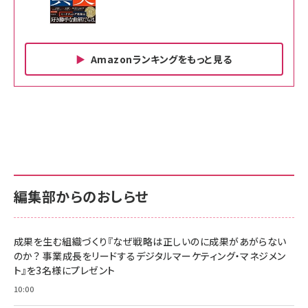
Amazonランキングをもっと見る
Amazon ビジネス・経済関連書籍 の売れ筋ランキン
Amazon 家電＆カメラ の売れ筋ランキング
Amazon パソコン・周辺機器 の売れ筋ランキング
グ
更新日時：2026/06/26 19:00
更新日時：2026/06/26 19:00
更新日時：2026/06/26 19:00
anan(アンアン)2026/07/01号 No.2501[魅せる
KIOXIA(キオクシア) 旧東芝メモリ microSD
KIOXIA(キオクシア) 旧東芝メモリ microSD
カラダ2026／宮舘涼太]
128GB UHS-I Class10 (最大読出速度
128GB UHS-I Class10 (最大読出速度
100MB/s) Nintendo Switch動作確認済 国内
100MB/s) Nintendo Switch動作確認済 国内
￥880
サポート正規品 メーカー保証5年 KLMEA128G
サポート正規品 メーカー保証5年 KLMEA128G
￥2,680
￥2,680
編集部からのおしらせ
anan(アンアン)2026/06/24号 No.2500増刊
スペシャルエディション[王道エンタメの矜持／
NIMASO ガラスフィルム iPhone 17 用 保護フィ
Amazon eギフトカード - Amazonロゴ - クラ
BTS]
ルム 強化ガラス 耐衝撃 高透過率 指紋防止 貼りや
シック
すい ガイド枠付き いPhone17 (6.3インチ) 対応
成果を生む組織づくり『なぜ戦略は正しいのに成果があがらない
￥1,100
￥5,000
2枚セット DSP25F1698
のか？ 事業成長をリードするデジタルマーケティング・マネジメン
￥1,599
ト』を3名様にプレゼント
anan(アンアン)2026/07/08号 No.2502[2026
Anker PowerLine III Flow USB-C & USB-C
年後半、あなたの恋と運命／山田涼介]
【New】Amazon Fire TV Stick HD | 手軽にスト
ケーブル Anker絡まないケーブル 240W 結束バン
10:00
リーミングをはじめよう | ストリーミングメディアプ
ド付き USB PD対応 シリコン素材採用 iPhone
￥880