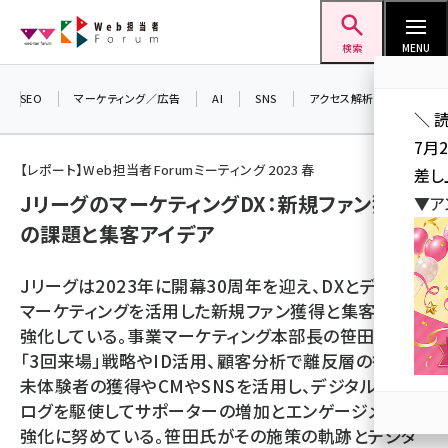
メ
Web担当者Forum
イ
検索
MENU
ン
コ
SEO
マーケティング／広告
AI
SNS
アクセス解析／データ分析
＼ 
ン
7月
テ
【レポート】Web担当者Forumミーティング 2023 春
差し
ン
JリーグのマーケティングDX：新規ファン獲得
▼ア
ツ
seo (3523)
の課題と集客アイデア
に
ai (2804)
移
Jリーグは2023年に開幕30周年を迎え、DXとデジタル
動
youtube (2429)
マーケティングを活用した新規ファン獲得と集客戦略を
強化している。事業マーケティング本部長の笹田氏は、
note (2312)
「3回来場」戦略やID活用、顧客分析で離反層の復帰や
セミナー (2303)
未体験者の獲得やCMやSNSを活用し、デジタルとアナ
ログを駆使してサポーターの増加とエンゲージメント
z世代 (1622)
強化に努めている。笹田氏がその施策の軌跡とデジタ
meo (1275)