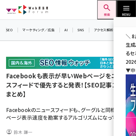
メ
Web担当者Forum
イ
検索
MENU
ン
コ
SEO
マーケティング／広告
AI
SNS
アクセス解析／データ分析
＼ 
ン
生成
テ
るセ
ン
202
ツ
seo (3528)
▼申
に
Facebookも表示が早いWebページをニュー
ai (2811)
移
スフィードで優先すると発表！【SEO記事12本
動
youtube (2439)
まとめ】
note (2315)
Facebookのニュースフィードも、グーグルと同様に、
セミナー (2308)
ページ表示速度を勘案するアルゴリズムになっていく
z世代 (1623)
鈴木 謙一
meo (1277)