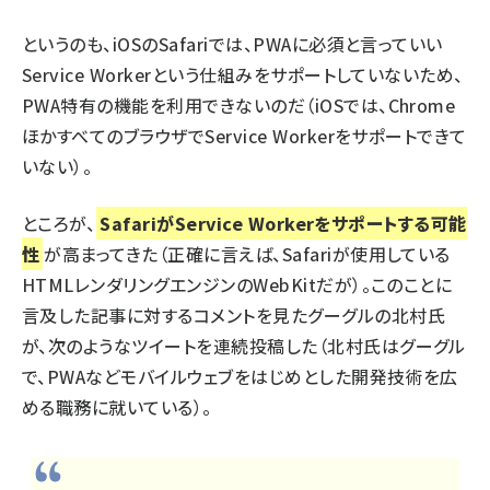
というのも、iOSのSafariでは、PWAに必須と言っていい
Service Workerという仕組みをサポートしていないため、
PWA特有の機能を利用できないのだ（iOSでは、Chrome
ほかすべてのブラウザでService Workerをサポートできて
いない）。
ところが、
SafariがService Workerをサポートする可能
性
が高まってきた（正確に言えば、Safariが使用している
HTMLレンダリングエンジンのWebKitだが）。
このことに
言及した記事
に対する
コメント
を見たグーグルの北村氏
が、次のようなツイートを連続投稿した（北村氏はグーグル
で、PWAなどモバイルウェブをはじめとした開発技術を広
める職務に就いている）。