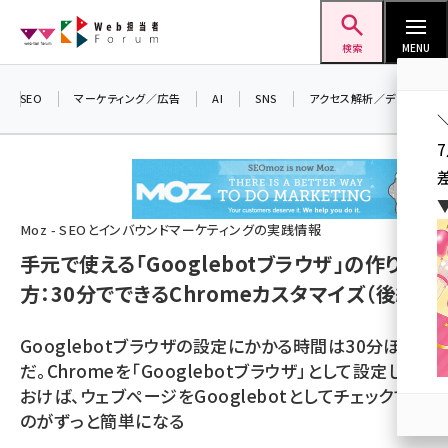
メ
Web担当者Forum
イ
検索
MENU
ン
コ
SEO
マーケティング／広告
AI
SNS
アクセス解析／データ分析
ン
テ
ン
ツ
seo (3523)
Moz - SEOとインバウンドマーケティングの実践情報
に
手元で使える「Googlebotブラウザ」の作り
ai (2804)
移
方：30分でできるChromeカスタマイズ（後編）
動
youtube (2429)
note (2312)
Googlebotブラウザの設定にかかる時間は30分ほど
だ。Chromeを「Googlebotブラウザ」として設定して
セミナー (2303)
おけば、ウェブページをGooglebotとしてチェックする
z世代 (1622)
のがずっと簡単になる
meo (1275)