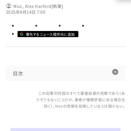
Moz
,
Alex Harford
[執筆]
llmo (1161)
2025年4月14日 7:00
優先するニュース提供元に追加
目次
この記事の内容はすべて筆者自身の見解であり（あ
りそうもないことだが、筆者が催眠状態にある場合を
除く）、Mozの見解を反映しているとは限らない。