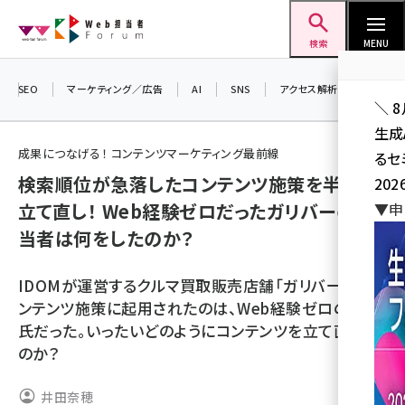
メ
Web担当者Forum
イ
検索
MENU
ン
コ
SEO
マーケティング／広告
AI
SNS
アクセス解析／データ分析
＼ 
ン
生成
テ
成果につなげる！ コンテンツマーケティング最前線
るセ
ン
検索順位が急落したコンテンツ施策を半年で
202
ツ
seo (3532)
立て直し！ Web経験ゼロだったガリバーの担
▼申
に
当者は何をしたのか？
ai (2814)
移
動
youtube (2441)
IDOMが運営するクルマ買取販売店舗「ガリバー」のコ
note (2317)
ンテンツ施策に起用されたのは、Web経験ゼロの三井
氏だった。いったいどのようにコンテンツを立て直した
セミナー (2310)
のか？
z世代 (1623)
井田奈穂
meo (1277)