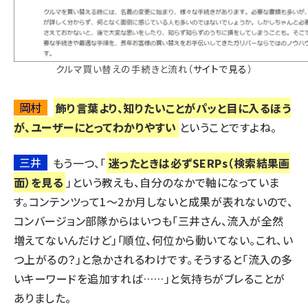
クルマ買い替えの手続きと流れ
（
サイトで見る
）
岡村
飾り言葉より、知りたいことがパッと目に入るほう
が、ユーザーにとってわかりやすい
ということですよね。
三井
もう一つ、「
迷ったときは必ずSERPs（検索結果画
面）を見る
」という教えも、自分のなかで軸になっていま
す。コンテンツって1～2か月しないと成果が表れないので、
コンバージョン部隊からはいつも「三井さん、流入が全然
増えてないんだけど」「順位、何位から動いてない。これ、い
つ上がるの？」と急かされるわけです。そうすると「流入の多
いキーワードを追加すれば……」と気持ちがブレることが
ありました。