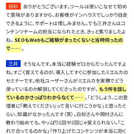
白砂
ありがとうございます。ツールは使いこなせて初め
て意味がありますから、お客様がインハウスでしっかり自走
できるように、サポートは惜しみません。でも三井さんはコ
ンテンツチームの担当になられたとき、きっと焦りましたよ
ね。
SEOもWebもご経験がまったくないと当時伺ったの
で……
。
三井
そうなんです。本当に経験ゼロからだったんですよ
ね。すごく覚えてるのが、導入してすぐに参加したミエルカの
セミナーです。他社ユーザーさんがミエルカを実務でどう
使っているのか解説してくださったのですが、
もう何を話し
ているのかさっぱりわからなくて……
。「どうしよう、この登
壇者に『教えてください』って言いに行こうかな」と思ったぐ
らい、知識がなかったんです（笑）。白砂さんや岡村さんに
教わり始めても、やっぱり1回や2回じゃ覚えられない。「こ
れで合ってるのかな」「作り上げたコンテンツが本当に効く