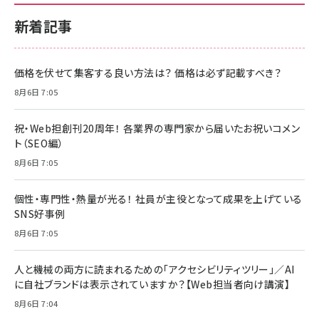
新着記事
価格を伏せて集客する良い方法は？ 価格は必ず記載すべき？
8月6日 7:05
祝・Web担創刊20周年！ 各業界の専門家から届いたお祝いコメン
ト（SEO編）
8月6日 7:05
個性・専門性・熱量が光る！ 社員が主役となって成果を上げている
SNS好事例
8月6日 7:05
人と機械の両方に読まれるための「アクセシビリティツリー」／AI
に自社ブランドは表示されていますか？【Web担当者向け講演】
8月6日 7:04