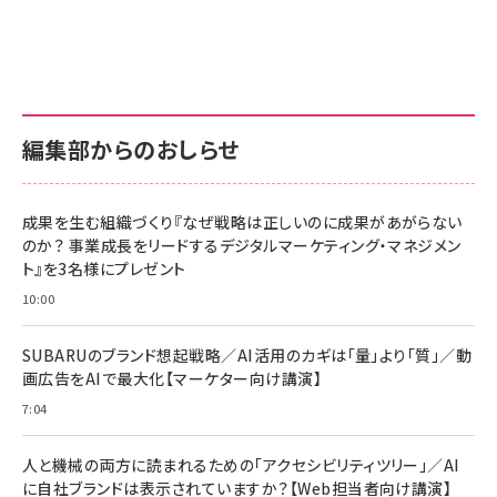
グ
更新日時：2026/06/26 19:00
更新日時：2026/06/26 19:00
更新日時：2026/06/26 19:00
anan(アンアン)2026/07/01号 No.2501[魅せる
KIOXIA(キオクシア) 旧東芝メモリ microSD
KIOXIA(キオクシア) 旧東芝メモリ microSD
カラダ2026／宮舘涼太]
128GB UHS-I Class10 (最大読出速度
128GB UHS-I Class10 (最大読出速度
100MB/s) Nintendo Switch動作確認済 国内
100MB/s) Nintendo Switch動作確認済 国内
￥880
サポート正規品 メーカー保証5年 KLMEA128G
サポート正規品 メーカー保証5年 KLMEA128G
￥2,680
￥2,680
編集部からのおしらせ
anan(アンアン)2026/06/24号 No.2500増刊
スペシャルエディション[王道エンタメの矜持／
NIMASO ガラスフィルム iPhone 17 用 保護フィ
Amazon eギフトカード - Amazonロゴ - クラ
BTS]
ルム 強化ガラス 耐衝撃 高透過率 指紋防止 貼りや
シック
すい ガイド枠付き いPhone17 (6.3インチ) 対応
成果を生む組織づくり『なぜ戦略は正しいのに成果があがらない
￥1,100
￥5,000
2枚セット DSP25F1698
のか？ 事業成長をリードするデジタルマーケティング・マネジメン
￥1,599
ト』を3名様にプレゼント
anan(アンアン)2026/07/08号 No.2502[2026
Anker PowerLine III Flow USB-C & USB-C
年後半、あなたの恋と運命／山田涼介]
【New】Amazon Fire TV Stick HD | 手軽にスト
ケーブル Anker絡まないケーブル 240W 結束バン
10:00
リーミングをはじめよう | ストリーミングメディアプ
ド付き USB PD対応 シリコン素材採用 iPhone
￥880
レイヤー
17 / 16 / 15 / Galaxy iPad Pro MacBook
￥1,890
Pro/Air 各種対応 (1.8m ミッドナイトブラック)
SUBARUのブランド想起戦略／AI活用のカギは「量」より「質」／動
￥6,980
画広告をAIで最大化【マーケター向け講演】
ママ投資家が育休中に１億貯めた株式投資
アサヒ飲料 モンスター エナジー 355ml×24本
￥1,870
7:04
Anker Soundcore P31i (Bluetooth 6.1) 【完
￥4,192
全ワイヤレスイヤホン/アクティブノイズキャンセリ
ング/マルチポイント接続 / 最大50時間再生 / PSE
人と機械の両方に読まれるための「アクセシビリティツリー」／AI
組織の成果を最大化する ルールのデザイン
技術基準適合】ブラック
￥5,990
サッポロ 生ビール 黒ラベル 350ml 缶 24本 ビー
に自社ブランドは表示されていますか？【Web担当者向け講演】
￥1,980