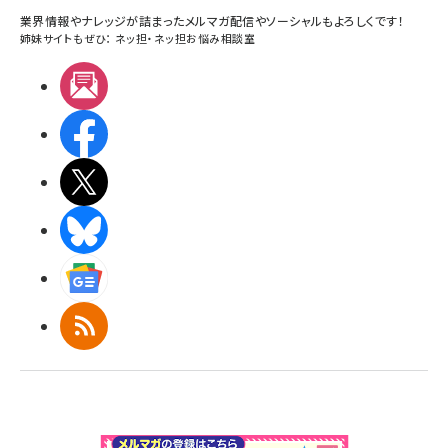
業界情報やナレッジが詰まったメルマガ配信やソーシャルもよろしくです！
姉妹サイトもぜひ：
ネッ担
・
ネッ担お悩み相談室
メルマガ
Facebook
X(エックス)
BlueSky
Googleニュース
RSS