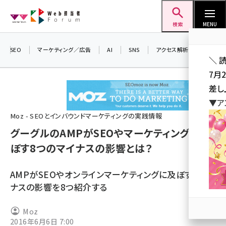
メ
Web担当者Forum
イ
検索
MENU
ン
コ
SEO
マーケティング／広告
AI
SNS
アクセス解析／データ分析
＼ 
ン
7月
テ
差し
ン
▼ア
ツ
seo (3523)
Moz - SEOとインバウンドマーケティングの実践情報
に
グーグルのAMPがSEOやマーケティングに及
ai (2804)
移
ぼす8つのマイナスの影響とは？
動
youtube (2429)
note (2312)
AMPがSEOやオンラインマーケティングに及ぼすマイ
ナスの影響を8つ紹介する
セミナー (2303)
z世代 (1622)
Moz
2016年6月6日 7:00
meo (1275)