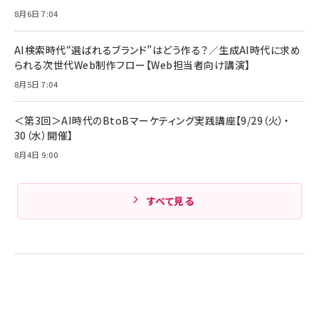
ル ケース買い【6/30応募〆切! 黒ラベルビヤセラー
8月6日 7:04
キャンペーン】
Anker PowerLine III Flow USB-C & USB-C
ケーブル Anker絡まないケーブル 240W 結束バン
￥4,857
ド付き USB PD対応 シリコン素材採用 iPhone
AI検索時代“選ばれるブランド”はどう作る？／生成AI時代に求め
Amazonランキングをもっと見る
17 / 16 / 15 / Galaxy iPad Pro MacBook
￥1,890
られる次世代Web制作フロー【Web担当者向け講演】
Pro/Air 各種対応 (1.8m ミッドナイトブラック)
Amazonランキングをもっと見る
8月5日 7:04
Amazonランキングをもっと見る
＜第3回＞AI時代のBtoBマーケティング実践講座【9/29（火）・
30（水）開催】
8月4日 9:00
すべて見る