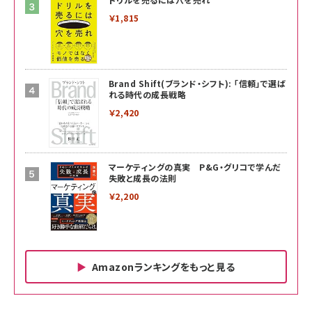
￥1,815
Brand Shift(ブランド・シフト): 「信頼」で選ば
れる時代の成長戦略
￥2,420
マーケティングの真実 P&G・グリコで学んだ
失敗と成長の法則
￥2,200
Amazonランキングをもっと見る
Amazon ビジネス・経済関連書籍 の売れ筋ランキン
Amazon 家電＆カメラ の売れ筋ランキング
Amazon パソコン・周辺機器 の売れ筋ランキング