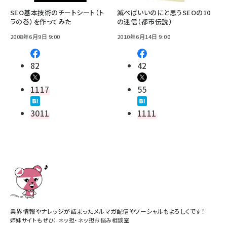
SEO基本技術のチートシート（ト
滅べばいいのにと思うSEOの10
ラの巻）を作ってみた
の迷信（都市伝説）
2008年6月9日 9:00
2010年6月14日 9:00
82
42
1117
55
3011
1111
業界情報やナレッジが詰まったメルマガ配信やソーシャルもよろしくです！
姉妹サイトもぜひ：
ネッ担
・
ネッ担お悩み相談室