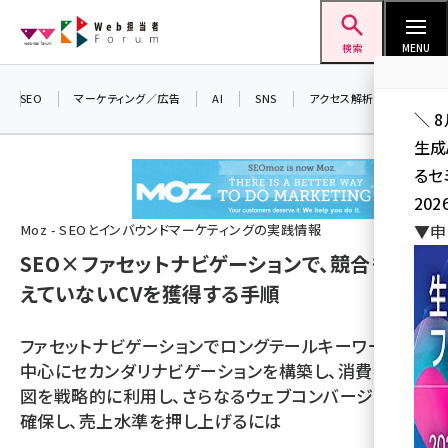
メ
Web担当者Forum
イ
検索
MENU
ン
コ
SEO
マーケティング／広告
AI
SNS
アクセス解析／データ分析
＼ 
ン
生成
テ
るセ
ン
202
ツ
seo (3532)
▼申
Moz - SEOとインバウンドマーケティングの実践情報
に
SEO×ファセットナビゲーションで、競合も拾
ai (2814)
移
えていないCVを獲得する手順
動
youtube (2441)
note (2317)
ファセットナビゲーションでロングテールキーワードを
中心にセカンダリナビゲーションを構築し、消費者の意
セミナー (2310)
図を戦略的に利用し、さらなるウェブコンバージョンを
z世代 (1623)
確保し、売上水準を押し上げるには
meo (1277)