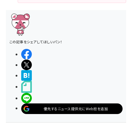
この記事をシェアしてほしいパン！
シェアする
ポストする
>ブクマする
noteで書く
LINEで送る
優先するニュース提供元にWeb担を追加