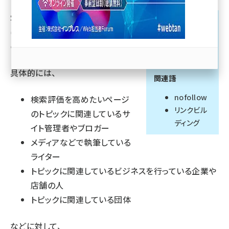
SEO用語における「アウトリーチ」
llmo (1163)
略語/フルスペル/
は、
リンク獲得
のための働きかけ
訳語
のこと。
outreach
具体的には、
関連語
nofollow
検索評価を高めたいページ
リンクビル
のトピックに関連しているサ
ディング
イト管理者やブロガー
メディアなどで執筆している
ライター
トピックに関連しているビジネスを行っている企業や
店舗の人
トピックに関連している団体
などに対して、