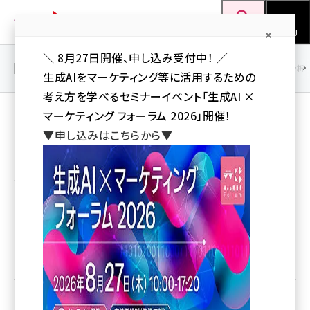
メ
Web担当者Forum
イ
検索
MENU
ン
＼ 8月27日開催、申し込み受付中！ ／
コ
SEO
マーケティング／広告
AI
SNS
アクセス解析／データ分析
生成AIをマーケティング等に活用するための
ン
考え方を学べるセミナーイベント「生成AI ×
テ
マーケティング フォーラム 2026」開催！
アウトリーチ とは 意味/解説/説明
ン
▼申し込みはこちらから▼
【outreach】
ツ
seo (3526)
に
SEOのリンクビルディングにおいて、リンクしてくれそう
ai (2807)
移
な人に積極的に働きかけること
動
youtube (2434)
note (2312)
優先するニュース提供元に追加
セミナー (2307)
z世代 (1622)
meo (1275)