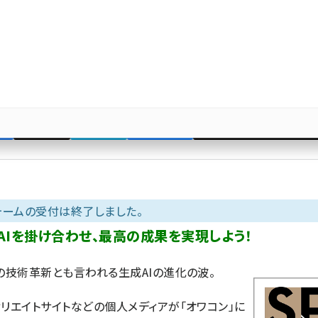
了】AI時代を生き抜く87の極意『SE
金の教本』を3名様にプレゼント
まで】書籍『SEO×生成AI 黄金の教本』を3名様にプレゼントします
0:00
ポスト
はてブ
Bluesky
優先するニュース提供元に追加
ォームの受付は終了しました。
成AIを掛け合わせ、最高の成果を実現しよう！
度の技術革新とも言われる生成AIの進化の波。
リエイトサイトなどの個人メディアが「オワコン」に