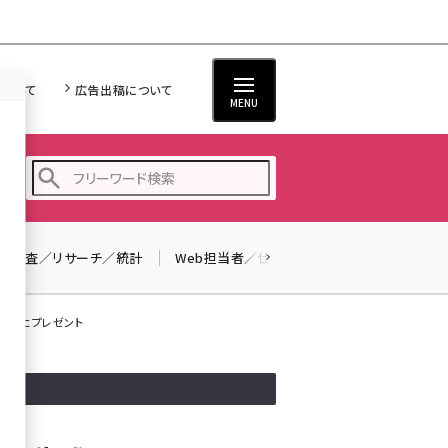
について
広告出稿について
MENU
調査／リサーチ／統計
Web担当者／仕事
法律／標準規格
seo (3526)
ai (2807)
3名様にプレゼント
youtube (2434)
note (2312)
セミナー (2307)