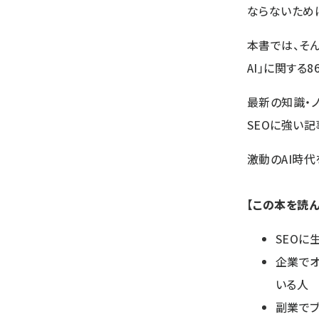
ならないため
本書では、そん
AI」に関する
最新の知識・
SEOに強い
激動のAI時
【この本を読
SEOに
企業でオ
いる人
副業で