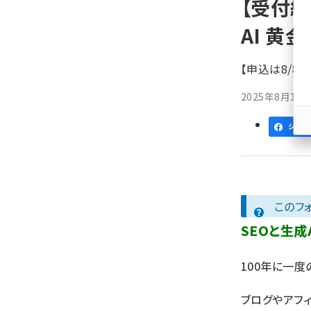
【受付終
ず
AI 黄
【申込は8/8
2025年8月1日 1
シェア
このフ
SEOと生
100年に一
ブログやアフィ