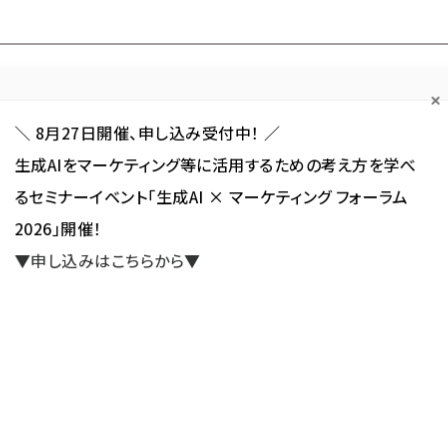
Forum
Web担
Web担ビギナー
Web担メルマガ
連載・特集
＼ 8月27日開催、申し込み受付中！ ／
生成AIをマーケティング等に活用するための考え方を学べ
カテゴリ／種別
セミナー／イベント
から探す
から探す
るセミナーイベント「生成AI × マーケティング フォーラム
2026」開催！
SNS
アクセス解析／データ分析
サイト制作／デザイン
CMS
▼申し込みはこちらから▼
読者プレゼント
【受付終了】AI時代を生き抜く87の極意『SEO×生成AI 黄金の教本』を
た。