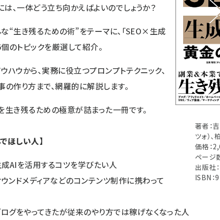
には、一体どう立ち向かえばよいのでしょうか？
な“生き残るための術”をテーマに、「SEO×生成
86個のトピックを厳選して紹介。
ノウハウから、実務に役立つプロンプトテクニック、
記事の作り方まで、網羅的に解説します。
代を生き残るための極意が詰まった一冊です。
著者：吉
ツォ）、
んでほしい人】
価格：2
ページ数
生成AIを活用するコツを学びたい人
出版社
ISBN：9
ウンドメディアなどのコンテンツ制作に携わって
ブログをやってきたが従来のやり方では稼げなくなった人