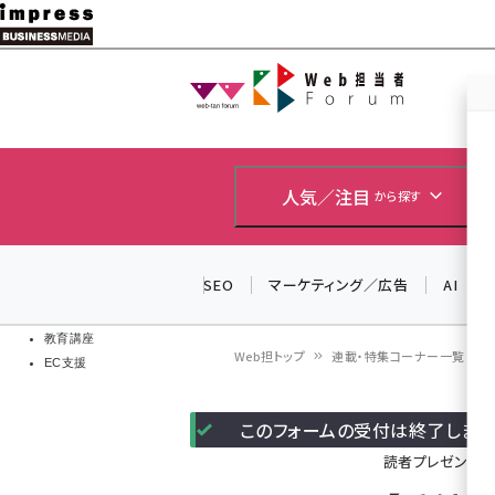
メ
イ
Web担当者
Web担当者
ン
EC担当者
コ
製品導入
ン
企業IT
ソフト開発
テ
人気／注目
から探す
IoT・AI
ン
DCクラウド
研究・調査
ツ
SEO
マーケティング／広告
AI
エネルギー
に
ドローン
移
教育講座
Web担トップ
連載・特集コーナー一覧
EC支援
動
パ
このフォームの受付は終了しまし
ン
読者プレゼント
く