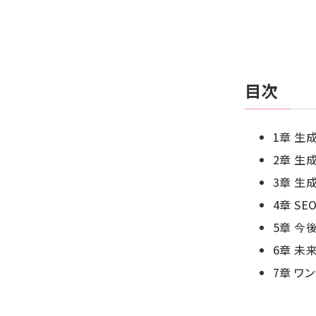
目次
1章 生
2章 生
3章 ⽣
4章 S
5章 今後
6章 未
7章 ワ