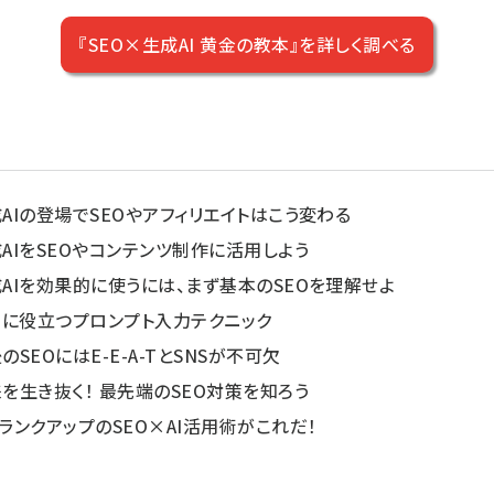
『SEO×生成AI 黄金の教本』を詳しく調べる
成AIの登場でSEOやアフィリエイトはこう変わる
成AIをSEOやコンテンツ制作に活用しよう
成AIを効果的に使うには、まず基本のSEOを理解せよ
EOに役立つプロンプト入力テクニック
のSEOにはE-E-A-TとSNSが不可欠
来を生き抜く！ 最先端のSEO対策を知ろう
ンランクアップのSEO×AI活用術がこれだ！