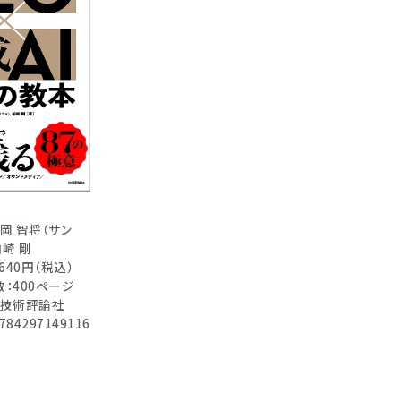
岡 智将（サン
柏崎 剛
,640円（税込）
：400ページ
：技術評論社
784297149116