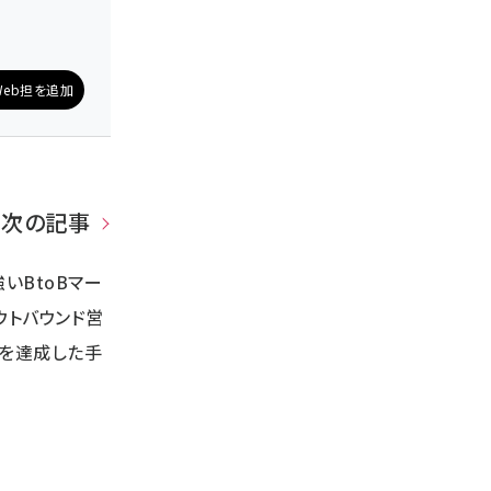
eb担を追加
次の記事
いBtoBマー
ウトバウンド営
%を達成した手