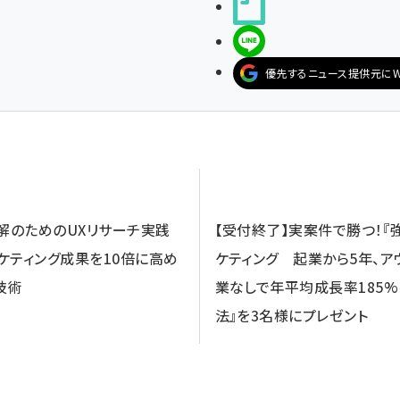
noteで書く
LINEで送る
優先するニュース提供元にW
理解のためのUXリサーチ実践
【受付終了】実案件で勝つ！『強
ケティング成果を10倍に高め
ケティング 起業から5年、ア
技術
業なしで年平均成長率185
法』を3名様にプレゼント