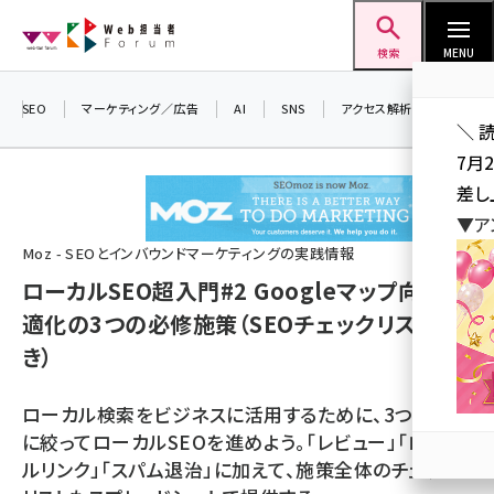
メ
Web担当者Forum
イ
検索
MENU
ン
コ
SEO
マーケティング／広告
AI
SNS
アクセス解析／データ分析
＼ 
ン
7月
テ
差し
ン
▼ア
ツ
seo (3523)
Moz - SEOとインバウンドマーケティングの実践情報
に
ローカルSEO超入門#2 Googleマップ向け最
ai (2804)
移
適化の3つの必修施策（SEOチェックリスト付
動
youtube (2429)
き）
note (2312)
ローカル検索をビジネスに活用するために、3つの手法
セミナー (2303)
に絞ってローカルSEOを進めよう。「レビュー」「ローカ
z世代 (1622)
ルリンク」「スパム退治」に加えて、施策全体のチェック
meo (1275)