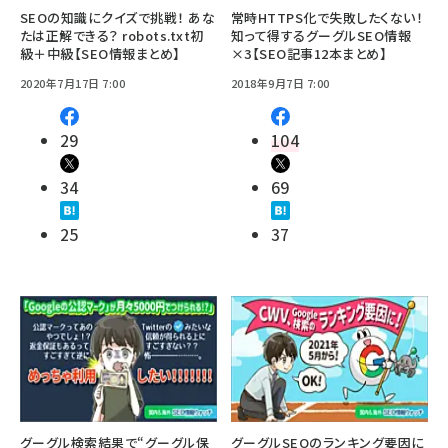
SEOの知識にクイズで挑戦！ あな
常時HTTPS化で失敗したくない！
たは正解できる？ robots.txt初
知って得するグーグルSEO情報
級＋中級【SEO情報まとめ】
×3【SEO記事12本まとめ】
2020年7月17日 7:00
2018年9月7日 7:00
29
104
34
69
25
37
グーグル検索結果で“グーグル保
グーグルSEOのランキング要因に