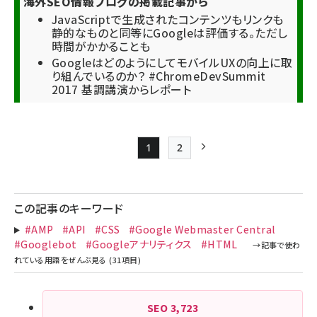
海外SEO情報ブログの掲載記事から
JavaScriptで生成されたコンテンツもリンクも
静的なものと同等にGoogleは評価する。ただし
時間がかかることも
GoogleはどのようにしてモバイルUXの向上に取
り組んでいるのか？ #ChromeDevSummit
2017 基調講演からレポート
1
2
Page
Page
次ページ
ペー
ジ
この記事のキーワード
送
#AMP
#API
#CSS
#Google Webmaster Central
り
#Googlebot
#Googleアナリティクス
#HTML
SEO
3,723