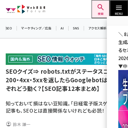
メ
Web担当者Forum
イ
検索
MENU
ン
コ
SEO
マーケティング／広告
AI
SNS
アクセス解析／データ分析
＼ 
ン
生成
テ
るセ
ン
202
ツ
seo (3541)
▼申
に
SEOクイズ⇒ robots.txtがステータスコード
ai (2827)
移
200・4xx・5xxを返したらGooglebotはそれ
動
youtube (2449)
ぞれどう動く？【SEO記事12本まとめ】
note (2323)
知っておいて損はない豆知識。「日経電子版スゲー」の
セミナー (2318)
記事も、SEOとは直接関係ないけれども必読！
z世代 (1632)
鈴木 謙一
meo (1282)