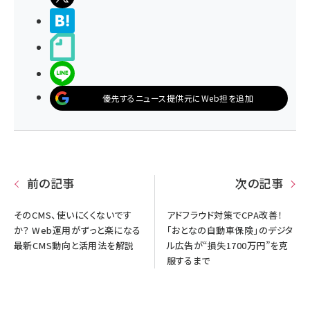
>ブクマする
noteで書く
LINEで送る
優先するニュース提供元にWeb担を追加
前の記事
次の記事
そのCMS、使いにくくないです
アドフラウド対策でCPA改善！
か？ Web運用がずっと楽になる
「おとなの自動車保険」のデジタ
最新CMS動向と活用法を解説
ル広告が“損失1700万円”を克
服するまで