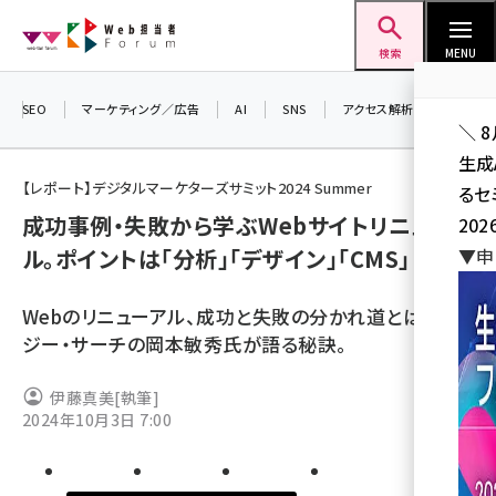
メ
Web担当者Forum
イ
検索
MENU
ン
コ
SEO
マーケティング／広告
AI
SNS
アクセス解析／データ分析
＼ 
ン
生成
テ
【レポート】デジタルマーケターズサミット2024 Summer
るセ
ン
成功事例・失敗から学ぶWebサイトリニューア
202
ツ
seo (3524)
ル。ポイントは「分析」「デザイン」「CMS」
▼申
に
ai (2804)
移
Webのリニューアル、成功と失敗の分かれ道とは？
動
youtube (2431)
ジー・サーチの岡本敏秀氏が語る秘訣。
note (2312)
伊藤真美
[執筆]
セミナー (2306)
2024年10月3日 7:00
z世代 (1622)
meo (1275)