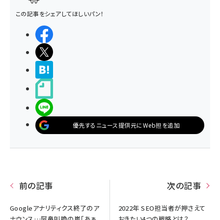
この記事をシェアしてほしいパン！
シェアする
ポストする
>ブクマする
noteで書く
LINEで送る
優先するニュース提供元にWeb担を追加
前の記事
次の記事
Googleアナリティクス終了のア
2022年 SEO担当者が押さえて
ナウンス…阿鼻叫喚の嵐「あぁ、
おきたい4つの戦略とは？