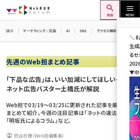
メ
Web担当者Forum
イ
検索
MENU
ン
コ
SEO
マーケティング／広告
AI
SNS
アクセス解析／データ分析
＼ 
ン
生成
テ
るセ
ン
先週のWeb担まとめ記事
202
ツ
seo (3524)
▼申
に
「下品な広告」は、いい加減にしてほしい…！
ai (2804)
移
ネット広告バスター土橋氏が解説
動
youtube (2431)
Web担で03/19～03/25に更新された記事を厳選して
note (2312)
まとめて紹介。今週の注目記事は「ネットの違法広告」
セミナー (2306)
「明坂氏によるコラム」など。
z世代 (1622)
四谷志穂（Web担編集長）
meo (1275)