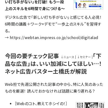
い打ち手がない」を打破！ もう一段
上のスキルを6時間で身につける～
デジタル広告で「新しい打ち手がない」と感じてる人必見！
6時間の講義＋ワーク+デモで“一歩上のスキル”を習得す
る。
→
https://webtan.impress.co.jp/school/digitalad
今回の要チェック記事
「下
↓
ニュース
|
↓
セミナー
|
品な広告」は、いい加減にしてほしい…！
ネット広告バスター土橋氏が解説
Web担で先週公開された記事の中から、特に人気のあった
ものを厳選！ 読んでおかなければ話題に乗り遅れる？
［
Webのコト、教えてホシイの！
］