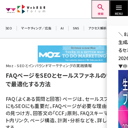
メ
Web担当者Forum
イ
検索
MENU
ン
コ
SEO
マーケティング／広告
AI
SNS
アクセス解析／データ分析
＼ 
ン
生成
テ
るセ
ン
202
ツ
seo (3524)
▼申
Moz - SEOとインバウンドマーケティングの実践情報
に
FAQページをSEOとセールスファネルの観点
ai (2804)
移
で最適化する方法
動
youtube (2431)
note (2312)
FAQ（よくある質問と回答）ページは、セールスファネル
にもSEOにも重要だ。FAQページが必要な理由、質問
セミナー (2306)
の見つけ方、回答文の「CCF」原則、FAQスキーマ、サイ
z世代 (1622)
ト内リンク、ページ構造、計測・分析などを、詳しく解説
する
meo (1275)