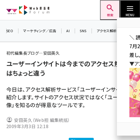
メ
Web担当者Forum
イ
検索
MENU
ン
コ
SEO
マーケティング／広告
AI
SNS
アクセス解析／データ分析
＼ 
ン
7月
テ
初代編集長ブログ―安田英久
差し
ン
ユーザーインサイトは今までのアクセス解析と
▼ア
ツ
seo (3519)
はちょっと違う
に
ai (2801)
移
今日は、アクセス解析サービス「ユーザーインサイト」を
動
youtube (2425)
紹介します。サイトのアクセス状況ではなく「ユーザー
像」を知るのが得意なツールです。
note (2310)
セミナー (2301)
安田英久（Web担 編集統括）
2009年3月3日 12:18
z世代 (1620)
meo (1274)