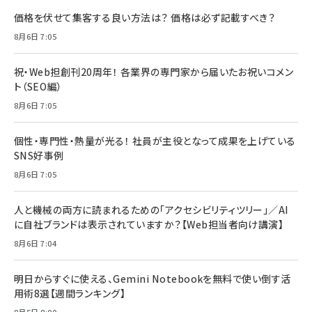
価格を伏せて集客する良い方法は？ 価格は必ず記載すべき？
8月6日 7:05
祝・Web担創刊20周年！ 各業界の専門家から届いたお祝いコメン
ト（SEO編）
8月6日 7:05
個性・専門性・熱量が光る！ 社員が主役となって成果を上げている
SNS好事例
8月6日 7:05
人と機械の両方に読まれるための「アクセシビリティツリー」／AI
に自社ブランドは表示されていますか？【Web担当者向け講演】
8月6日 7:04
明日からすぐに使える、Gemini Notebookを無料で使い倒す活
用術8選【週間ランキング】