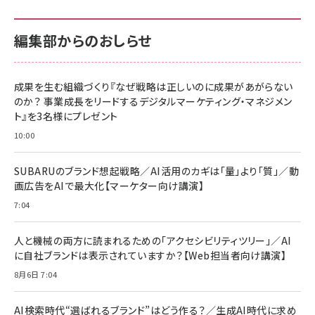
100MB/s) Nintendo Switch動作確認済 国内
100MB/s) Nintendo Switch動作確認済 国内
￥880
サポート正規品 メーカー保証5年 KLMEA128G
サポート正規品 メーカー保証5年 KLMEA128G
￥2,680
￥2,680
編集部からのおしらせ
anan(アンアン)2026/06/24号 No.2500増刊
スペシャルエディション[王道エンタメの矜持／
NIMASO ガラスフィルム iPhone 17 用 保護フィ
Amazon eギフトカード - Amazonロゴ - クラ
BTS]
ルム 強化ガラス 耐衝撃 高透過率 指紋防止 貼りや
シック
すい ガイド枠付き いPhone17 (6.3インチ) 対応
成果を生む組織づくり『なぜ戦略は正しいのに成果があがらない
￥1,100
￥5,000
2枚セット DSP25F1698
のか？ 事業成長をリードするデジタルマーケティング・マネジメン
￥1,599
ト』を3名様にプレゼント
anan(アンアン)2026/07/08号 No.2502[2026
Anker PowerLine III Flow USB-C & USB-C
年後半、あなたの恋と運命／山田涼介]
【New】Amazon Fire TV Stick HD | 手軽にスト
ケーブル Anker絡まないケーブル 240W 結束バン
10:00
リーミングをはじめよう | ストリーミングメディアプ
ド付き USB PD対応 シリコン素材採用 iPhone
￥880
レイヤー
17 / 16 / 15 / Galaxy iPad Pro MacBook
￥1,890
Pro/Air 各種対応 (1.8m ミッドナイトブラック)
SUBARUのブランド想起戦略／AI活用のカギは「量」より「質」／動
￥6,980
画広告をAIで最大化【マーケター向け講演】
ママ投資家が育休中に１億貯めた株式投資
アサヒ飲料 モンスター エナジー 355ml×24本
￥1,870
7:04
Anker Soundcore P31i (Bluetooth 6.1) 【完
￥4,192
全ワイヤレスイヤホン/アクティブノイズキャンセリ
ング/マルチポイント接続 / 最大50時間再生 / PSE
人と機械の両方に読まれるための「アクセシビリティツリー」／AI
組織の成果を最大化する ルールのデザイン
技術基準適合】ブラック
￥5,990
サッポロ 生ビール 黒ラベル 350ml 缶 24本 ビー
に自社ブランドは表示されていますか？【Web担当者向け講演】
￥1,980
ル ケース買い【6/30応募〆切! 黒ラベルビヤセラー
8月6日 7:04
キャンペーン】
Anker PowerLine III Flow USB-C & USB-C
ケーブル Anker絡まないケーブル 240W 結束バン
￥4,857
ド付き USB PD対応 シリコン素材採用 iPhone
AI検索時代“選ばれるブランド”はどう作る？／生成AI時代に求め
Amazonランキングをもっと見る
17 / 16 / 15 / Galaxy iPad Pro MacBook