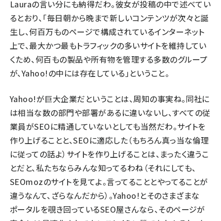
Lauraの言い分にも納得だわ。彼女が投稿の中で述べてい
るとおり、「毎日朝から晩まで新しいコンテンツが次々と誕
生し、何百万ものページで構成されているインターネット
上で、最大かつ最もトラフィックの多いサイトを維持してい
くため、何百もの製品や所有物を管理する多数のグループ
が、Yahoo!の中には存在している」ということ。
Yahoo!が巨大企業だということは、周知の事実ね。同社に
は相当な数の部門や部署があるに違いないし、すべての従
業員がSEOに精通していないとしても当然だわ。サイトを
作り上げることと、SEOに適応した（もちろん真っ当な倫理
に従っての話よ）サイトを作り上げることは、まったく違うこ
とだと、私たちならみんな知ってるわね（それにしても、
SEOmozのサイトを見てよ。言ってることとやってることが
違うなんて、ざらなんだから）。Yahoo!とそのさまざまな
ポータルを覗き回っているSEO屋さんなら、そのページが