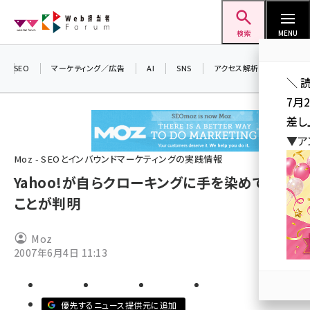
メ
Web担当者Forum
イ
検索
MENU
ン
コ
SEO
マーケティング／広告
AI
SNS
アクセス解析／データ分析
＼ 
ン
7月
テ
差し
ン
▼ア
ツ
seo (3523)
Moz - SEOとインバウンドマーケティングの実践情報
に
Yahoo!が自らクローキングに手を染めていた
ai (2804)
移
ことが判明
動
youtube (2429)
note (2312)
Moz
2007年6月4日 11:13
セミナー (2303)
z世代 (1622)
優先するニュース提供元に追加
meo (1275)