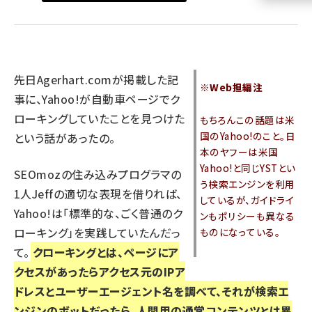
llmo (1161)
先日Agerhart.comが掲載した記
※Web担編注
事に、Yahoo!が
自動車ページ
で
ク
ローキングしていた
ことを見つけた
もちろんこの話題は米
国のYahoo!のこと。日
という話があったの。
本のヤフーは米国
Yahoo!と同じYSTとい
SEOmozの住み込みプログラマの
う検索エンジンを利用
1人Jeffの適切な表現を借りれば、
しているが、ガイドライ
Yahoo!は「標準的な、ごく普通のク
ンもポリシーも異なる
ローキング」を実践していたんだっ
ものになっている。
て。
クローキングとは、ページにア
クセスがあったらアクセス元のIPア
ドレスとユーザーエージェント名を調べて、それが検索エ
ンジンのボットだったら、人間用の通常コンテンツとは異