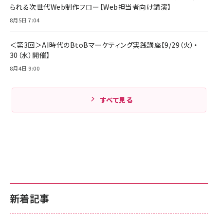
￥1,890
られる次世代Web制作フロー【Web担当者向け講演】
Pro/Air 各種対応 (1.8m ミッドナイトブラック)
Amazonランキングをもっと見る
8月5日 7:04
Amazonランキングをもっと見る
＜第3回＞AI時代のBtoBマーケティング実践講座【9/29（火）・
30（水）開催】
8月4日 9:00
すべて見る
新着記事