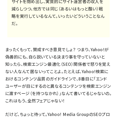
サイトを閉め出し、実質的にサイト運営者の収入を
減らしつつ、他方では同じ（あるいはもっと酷い）戦
略を実行しているなんて。いったいどういうことなん
だ。
まったくもって、賛成すべき意見でしょ？ つまり、Yahoo!が
偽善的にも、自ら説いている決まり事を守っていないと
知ったら、検索エンジン最適化（SEO）関係者で怒りを覚え
ない人なんて居ないってことよ。たとえば、
Yahoo!検索に
おけるコンテンツ品質のガイドライン
で、8番目に「エンド
ユーザーが目にするのと異なるコンテンツを検索エンジン
に渡すページ（を持つなかれ）」なんて書いてるじゃないの。
これはもう、全然フェアじゃない！
だけど、ちょっと待って。Yahoo! Media GroupのSEOプロ