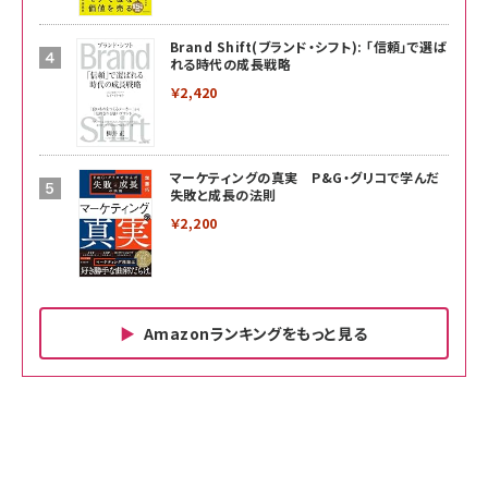
Brand Shift(ブランド・シフト): 「信頼」で選ば
れる時代の成長戦略
￥2,420
マーケティングの真実 P&G・グリコで学んだ
失敗と成長の法則
￥2,200
Amazonランキングをもっと見る
Amazon ビジネス・経済関連書籍 の売れ筋ランキン
Amazon 家電＆カメラ の売れ筋ランキング
Amazon パソコン・周辺機器 の売れ筋ランキング
グ
更新日時：2026/06/26 19:00
更新日時：2026/06/26 19:00
更新日時：2026/06/26 19:00
anan(アンアン)2026/07/01号 No.2501[魅せる
KIOXIA(キオクシア) 旧東芝メモリ microSD
KIOXIA(キオクシア) 旧東芝メモリ microSD
カラダ2026／宮舘涼太]
128GB UHS-I Class10 (最大読出速度
128GB UHS-I Class10 (最大読出速度