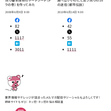
SEO基本技術のチートシート（ト
滅べばいいのにと思うSEOの10
ラの巻）を作ってみた
の迷信（都市伝説）
2008年6月9日 9:00
2010年6月14日 9:00
82
42
1117
55
3011
1111
業界情報やナレッジが詰まったメルマガ配信やソーシャルもよろしくです！
姉妹サイトもぜひ：
ネッ担
・
ネッ担お悩み相談室