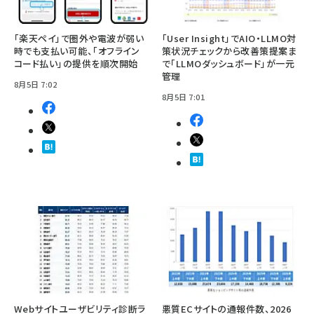
「楽天ペイ」で圏外や電波が弱い
「User Insight」でAIO・LLMO対
時でも支払い可能、「オフライン
策状況チェックから改善策提案ま
コード払い」の提供を順次開始
で「LLMOダッシュボード」が一元
管理
8月5日 7:02
8月5日 7:01
Webサイトユーザビリティ診断ラ
悪質ECサイトの通報件数、2026