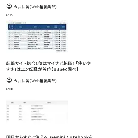
今井扶美（Web担編集部）
6:15
転職サイト総合1位はマイナビ転職！ 「使いや
すさ」はエン転職が首位【BBSec調べ】
今井扶美（Web担編集部）
6:00
明日からすぐに使える、Gemini Notebookを