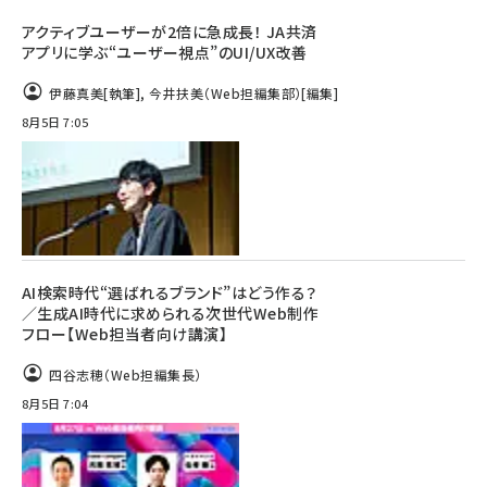
アクティブユーザーが2倍に急成長！ JA共済
アプリに学ぶ“ユーザー視点”のUI/UX改善
伊藤真美
[執筆]
,
今井扶美（Web担編集部）
[編集]
8月5日 7:05
AI検索時代“選ばれるブランド”はどう作る？
／生成AI時代に求められる次世代Web制作
フロー【Web担当者向け講演】
四谷志穂（Web担編集長）
8月5日 7:04