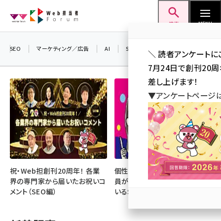
メ
Web担当者Forum
イ
検索
MENU
ン
コ
SEO
マーケティング／広告
AI
SNS
アクセス解析／データ分析
＼ 読者アンケートに
ン
7月24日で創刊20
テ
差し上げます！
ン
▼アンケートページ
ツ
seo (3519)
に
ai (2801)
移
動
youtube (2425)
note (2310)
祝・Web担創刊20周年！ 各業
個性・専門性・熱量が光る！ 社
界の専門家から届いたお祝いコ
員が主役となって成果を上げて
セミナー (2301)
メント（SEO編）
いるSNS好事例
z世代 (1620)
meo (1274)