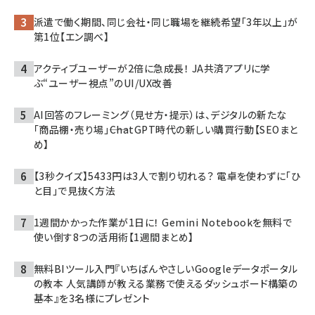
派遣で働く期間、同じ会社・同じ職場を継続希望「3年以上」が
第1位【エン調べ】
アクティブユーザーが2倍に急成長！ JA共済アプリに学
ぶ“ユーザー視点”のUI/UX改善
AI回答のフレーミング（見せ方・提示）は、デジタルの新たな
「商品棚・売り場」――ChatGPT時代の新しい購買行動【SEOまと
め】
【3秒クイズ】5433円は3人で割り切れる？ 電卓を使わずに「ひ
と目」で見抜く方法
1週間かかった作業が1日に！ Gemini Notebookを無料で
使い倒す8つの活用術【1週間まとめ】
無料BIツール入門『いちばんやさしいGoogleデータポータル
の教本 人気講師が教える業務で使えるダッシュボード構築の
基本』を3名様にプレゼント