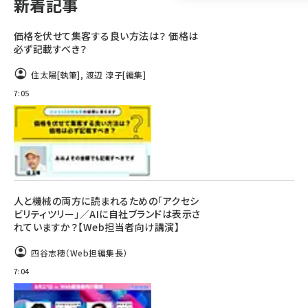
新着記事
llmo (1160)
価格を伏せて集客する良い方法は？ 価格は
必ず記載すべき？
住太陽
[執筆]
,
渡辺 淳子
[編集]
7:05
人と機械の両方に読まれるための「アクセシ
ビリティツリー」／AIに自社ブランドは表示さ
れていますか？【Web担当者向け講演】
四谷志穂（Web担編集長）
7:04