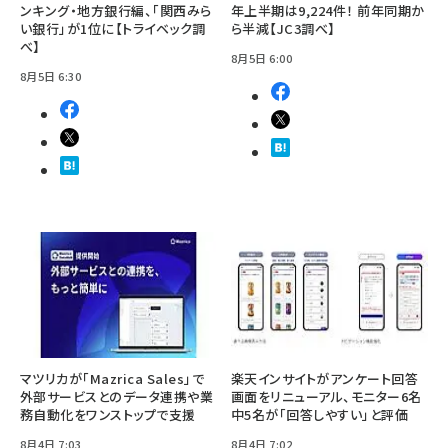
ンキング・地方銀行編、「関西みら
年上半期は9,224件！ 前年同期か
い銀行」が1位に【トライベック調
ら半減【JC3調べ】
べ】
8月5日 6:00
8月5日 6:30
マツリカが「Mazrica Sales」で
楽天インサイトがアンケート回答
外部サービスとのデータ連携や業
画面をリニューアル、モニター6名
務自動化をワンストップで支援
中5名が「回答しやすい」と評価
8月4日 7:03
8月4日 7:02