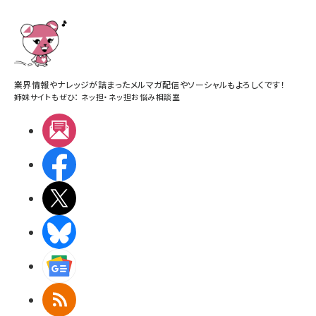
業界情報やナレッジが詰まったメルマガ配信やソーシャルもよろしくです！
姉妹サイトもぜひ：
ネッ担
・
ネッ担お悩み相談室
メルマガ
Facebook
X(エックス)
BlueSky
Googleニュース
RSS