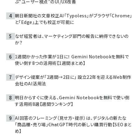
ぶ“ユーザー視点”のUI/UX改善
朝日新聞社の文章校正AI「Typoless」がブラウザ「Chrome」
と「Edge」上でも校正が可能に
なぜ経営者は、マーケティング部門の報告に納得できないの
か？
1週間かかった作業が1日に！ Gemini Notebookを無料で
使い倒す8つの活用術【1週間まとめ】
デザイン提案が「2週間→2日に」 設立22年を迎えるWeb制作
会社のAI活用法
明日からすぐに使える、Gemini Notebookを無料で使い倒
す活用術8選【週間ランキング】
AI回答のフレーミング（見せ方・提示）は、デジタルの新たな
「商品棚・売り場」――ChatGPT時代の新しい購買行動【SEOまと
め】