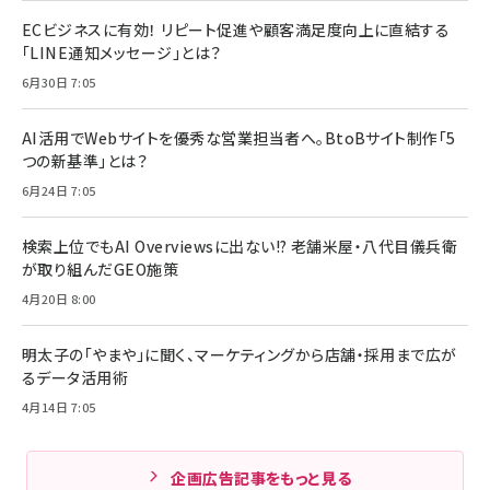
ECビジネスに有効！ リピート促進や顧客満足度向上に直結する
「LINE通知メッセージ」とは？
6月30日 7:05
AI活用でWebサイトを優秀な営業担当者へ。BtoBサイト制作「5
つの新基準」とは？
6月24日 7:05
検索上位でもAI Overviewsに出ない!? 老舗米屋・八代目儀兵衛
が取り組んだGEO施策
4月20日 8:00
明太子の「やまや」に聞く、マーケティングから店舗・採用まで広が
るデータ活用術
4月14日 7:05
企画広告記事をもっと見る