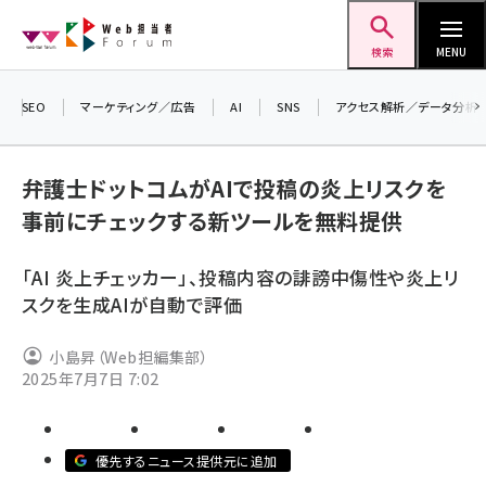
メ
Web担当者Forum
イ
検索
MENU
ン
コ
SEO
マーケティング／広告
AI
SNS
アクセス解析／データ分析
＼ 
ン
生成
テ
弁護士ドットコムがAIで投稿の炎上リスクを
るセ
ン
事前にチェックする新ツールを無料提供
20
ツ
seo (3528)
▼申
に
「AI 炎上チェッカー」、投稿内容の誹謗中傷性や炎上リ
ai (2811)
移
スクを生成AIが自動で評価
動
youtube (2439)
小島昇（Web担編集部）
note (2315)
2025年7月7日 7:02
セミナー (2308)
z世代 (1623)
優先するニュース提供元に追加
meo (1277)