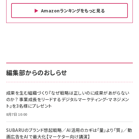
Amazonランキングをもっと見る
Amazon ビジネス・経済関連書籍 の売れ筋ランキン
Amazon 家電＆カメラ の売れ筋ランキング
Amazon パソコン・周辺機器 の売れ筋ランキング
グ
更新日時：2026/06/26 19:00
更新日時：2026/06/26 19:00
更新日時：2026/06/26 19:00
anan(アンアン)2026/07/01号 No.2501[魅せる
KIOXIA(キオクシア) 旧東芝メモリ microSD
KIOXIA(キオクシア) 旧東芝メモリ microSD
カラダ2026／宮舘涼太]
128GB UHS-I Class10 (最大読出速度
128GB UHS-I Class10 (最大読出速度
100MB/s) Nintendo Switch動作確認済 国内
100MB/s) Nintendo Switch動作確認済 国内
￥880
サポート正規品 メーカー保証5年 KLMEA128G
サポート正規品 メーカー保証5年 KLMEA128G
￥2,680
￥2,680
編集部からのおしらせ
anan(アンアン)2026/06/24号 No.2500増刊
スペシャルエディション[王道エンタメの矜持／
NIMASO ガラスフィルム iPhone 17 用 保護フィ
Amazon eギフトカード - Amazonロゴ - クラ
BTS]
ルム 強化ガラス 耐衝撃 高透過率 指紋防止 貼りや
シック
すい ガイド枠付き いPhone17 (6.3インチ) 対応
成果を生む組織づくり『なぜ戦略は正しいのに成果があがらない
￥1,100
￥5,000
2枚セット DSP25F1698
のか？ 事業成長をリードするデジタルマーケティング・マネジメン
￥1,599
ト』を3名様にプレゼント
anan(アンアン)2026/07/08号 No.2502[2026
Anker PowerLine III Flow USB-C & USB-C
年後半、あなたの恋と運命／山田涼介]
【New】Amazon Fire TV Stick HD | 手軽にスト
ケーブル Anker絡まないケーブル 240W 結束バン
8月7日 10:00
リーミングをはじめよう | ストリーミングメディアプ
ド付き USB PD対応 シリコン素材採用 iPhone
￥880
レイヤー
17 / 16 / 15 / Galaxy iPad Pro MacBook
￥1,890
Pro/Air 各種対応 (1.8m ミッドナイトブラック)
SUBARUのブランド想起戦略／AI活用のカギは「量」より「質」／動
￥6,980
画広告をAIで最大化【マーケター向け講演】
ママ投資家が育休中に１億貯めた株式投資