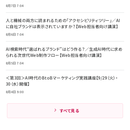
アサヒ飲料 モンスター エナジー 355ml×24本
￥1,870
8月7日 7:04
Anker Soundcore P31i (Bluetooth 6.1) 【完
￥4,192
全ワイヤレスイヤホン/アクティブノイズキャンセリ
ング/マルチポイント接続 / 最大50時間再生 / PSE
人と機械の両方に読まれるための「アクセシビリティツリー」／AI
組織の成果を最大化する ルールのデザイン
技術基準適合】ブラック
￥5,990
サッポロ 生ビール 黒ラベル 350ml 缶 24本 ビー
に自社ブランドは表示されていますか？【Web担当者向け講演】
￥1,980
ル ケース買い【6/30応募〆切! 黒ラベルビヤセラー
8月6日 7:04
キャンペーン】
Anker PowerLine III Flow USB-C & USB-C
ケーブル Anker絡まないケーブル 240W 結束バン
￥4,857
ド付き USB PD対応 シリコン素材採用 iPhone
AI検索時代“選ばれるブランド”はどう作る？／生成AI時代に求め
Amazonランキングをもっと見る
17 / 16 / 15 / Galaxy iPad Pro MacBook
￥1,890
られる次世代Web制作フロー【Web担当者向け講演】
Pro/Air 各種対応 (1.8m ミッドナイトブラック)
Amazonランキングをもっと見る
8月5日 7:04
Amazonランキングをもっと見る
＜第3回＞AI時代のBtoBマーケティング実践講座【9/29（火）・
30（水）開催】
8月4日 9:00
すべて見る