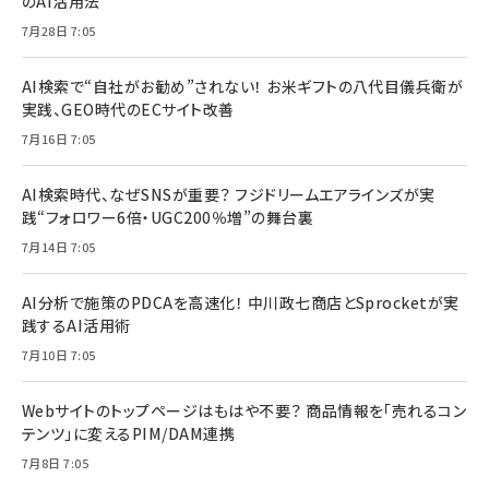
のAI活用法
7月28日 7:05
AI検索で“自社がお勧め”されない！ お米ギフトの八代目儀兵衛が
実践、GEO時代のECサイト改善
7月16日 7:05
AI検索時代、なぜSNSが重要？ フジドリームエアラインズが実
践“フォロワー6倍・UGC200％増”の舞台裏
7月14日 7:05
AI分析で施策のPDCAを高速化！ 中川政七商店とSprocketが実
践するAI活用術
7月10日 7:05
Webサイトのトップページはもはや不要？ 商品情報を「売れるコン
テンツ」に変えるPIM/DAM連携
7月8日 7:05