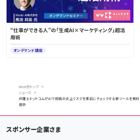
“仕事ができる人”の「生成AI×マーケティング」超活
用術
オンデマンド講座
Web担トップ
ニュース
パ
弁護士ドットコムがAIで投稿の炎上リスクを事前にチェックする新ツールを無料
提供
ン
く
ず
スポンサー企業さま