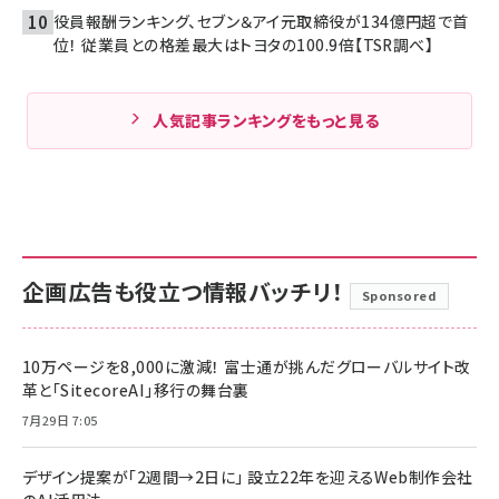
役員報酬ランキング、セブン＆アイ元取締役が134億円超で首
位！ 従業員との格差最大はトヨタの100.9倍【TSR調べ】
人気記事ランキングをもっと見る
企画広告も役立つ情報バッチリ！
Sponsored
10万ページを8,000に激減！ 富士通が挑んだグローバルサイト改
革と「SitecoreAI」移行の舞台裏
7月29日 7:05
デザイン提案が「2週間→2日に」 設立22年を迎えるWeb制作会社