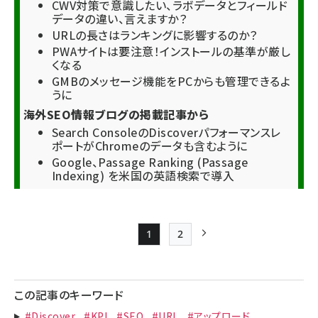
CWV対策で意識したい、ラボデータとフィールド
データの違い、言えますか？
URLの長さはランキングに影響するのか？
PWAサイトは要注意！インストールの基準が厳し
くなる
GMBのメッセージ機能をPCからも管理できるよ
うに
海外SEO情報ブログの掲載記事から
Search ConsoleのDiscoverパフォーマンスレ
ポートがChromeのデータも含むように
Google、Passage Ranking (Passage
Indexing) を米国の英語検索で導入
1
2
Page
Page
次ページ
ペー
ジ
この記事のキーワード
送
#Discover
#KPI
#SEO
#URL
#アップロード