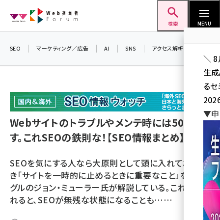
メ
Web担当者Forum
イ
検索
MENU
ン
コ
SEO
マーケティング／広告
AI
SNS
アクセス解析／データ分析
＼ 
ン
生成
テ
るセ
ン
202
ツ
seo (3528)
▼申
に
Webサイトのトラブルやメンテ時には503を返
ai (2811)
移
す。これSEOの鉄則な！【SEO情報まとめ】
動
youtube (2439)
SEOを気にする人なら大原則として頭に入れておくべ
note (2315)
き「サイトを一時的に止めるときに重要なこと」を、グー
セミナー (2308)
グルのジョン・ミューラー氏が解説している。これを忘
れると、SEOが無残な状態になることも……
z世代 (1623)
meo (1277)