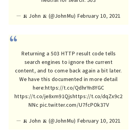
— 🍌 John 🍌 (@JohnMu)
February 10, 2021
Returning a 503 HTTP result code tells
search engines to ignore the current
content, and to come back again a bit later.
We have this documented in more detail
here:
https://t.co/QdhrYn8YGC
https://t.co/je8xm91Qjs
https://t.co/dqZx9c2
NNc
pic.twitter.com/U7fcPOk37V
— 🍌 John 🍌 (@JohnMu)
February 10, 2021