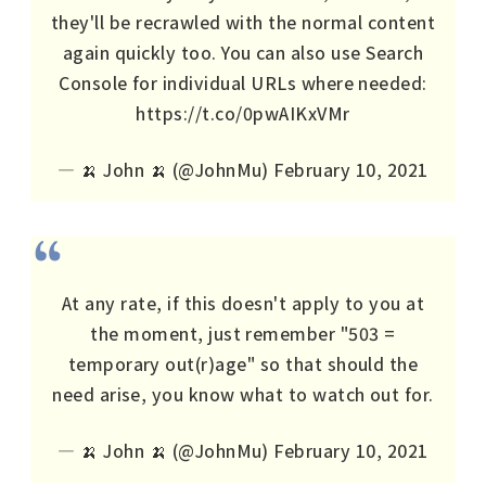
they'll be recrawled with the normal content
again quickly too. You can also use Search
Console for individual URLs where needed:
https://t.co/0pwAIKxVMr
— 🍌 John 🍌 (@JohnMu)
February 10, 2021
At any rate, if this doesn't apply to you at
the moment, just remember "503 =
temporary out(r)age" so that should the
need arise, you know what to watch out for.
— 🍌 John 🍌 (@JohnMu)
February 10, 2021