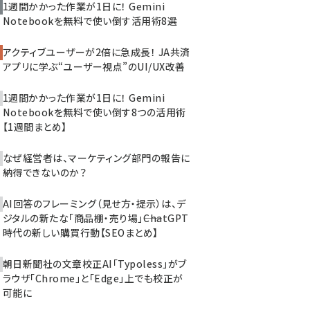
1週間かかった作業が1日に！ Gemini
Notebookを無料で使い倒す活用術8選
アクティブユーザーが2倍に急成長！ JA共済
アプリに学ぶ“ユーザー視点”のUI/UX改善
1週間かかった作業が1日に！ Gemini
Notebookを無料で使い倒す8つの活用術
【1週間まとめ】
なぜ経営者は、マーケティング部門の報告に
納得できないのか？
AI回答のフレーミング（見せ方・提示）は、デ
ジタルの新たな「商品棚・売り場」――ChatGPT
時代の新しい購買行動【SEOまとめ】
朝日新聞社の文章校正AI「Typoless」がブ
ラウザ「Chrome」と「Edge」上でも校正が
可能に