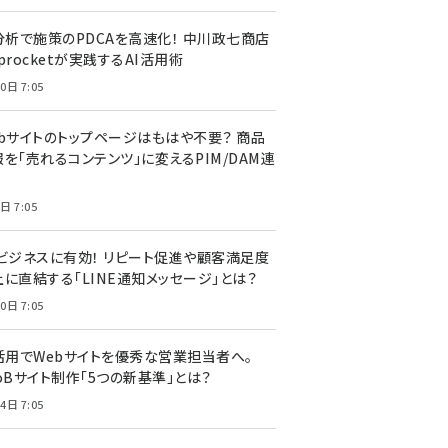
I分析で施策のPDCAを高速化！ 中川政七商店
procketが実践するAI活用術
0日 7:05
ebサイトのトップページはもはや不要？ 商品
を「売れるコンテンツ」に変えるPIM/DAM連
日 7:05
Cビジネスに有効！ リピート促進や顧客満足度
上に直結する「LINE通知メッセージ」とは？
0日 7:05
I活用でWebサイトを優秀な営業担当者へ。
oBサイト制作「5つの新基準」とは？
4日 7:05