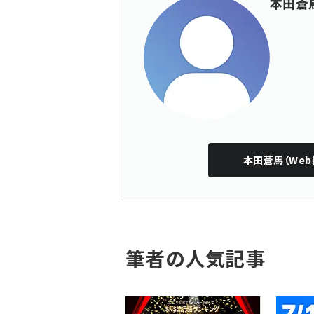
本田蒼
本田蒼馬（Web
筆者の人気記事