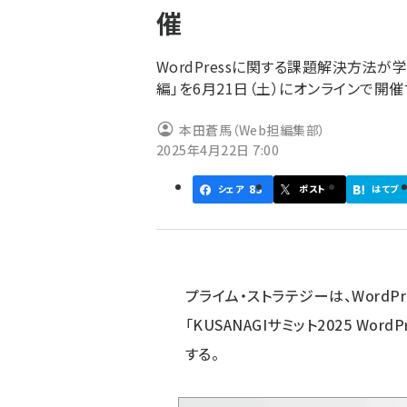
催
ず
WordPressに関する課題解決方法が学べる
編」を6月21日（土）にオンラインで開
本田蒼馬（Web担編集部）
2025年4月22日 7:00
83
シェア
ポスト
はてブ
プライム・ストラテジーは、Word
「
KUSANAGIサミット202
5 WordP
する。