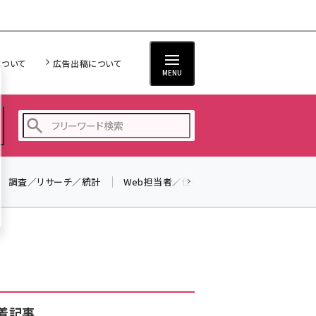
について
広告出稿について
MENU
調査／リサーチ／統計
Web担当者／仕事
法律／標準規格
seo (3523)
ai (2804)
youtube (2429)
note (2312)
セミナー (2303)
着記事