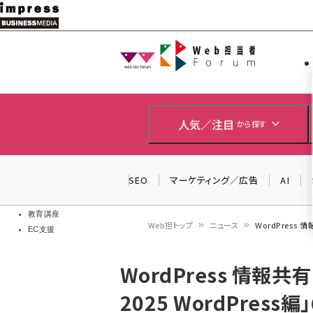
メ
イ
Web担当者
Web担当者
ン
EC担当者
コ
製品導入
ン
企業IT
ソフト開発
テ
人気／注目
から探す
IoT・AI
ン
DCクラウド
研究・調査
ツ
SEO
マーケティング／広告
AI
エネルギー
に
ドローン
移
教育講座
Web担トップ
ニュース
WordPress 
EC支援
動
パ
WordPress 情報共
ン
2025 WordPres
く