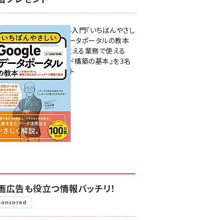
無料BIツール入門『いちばんやさし
いGoogleデータポータルの教本
人気講師が教える業務で使える
ダッシュボード構築の基本』を3名
様にプレゼント
7月31日 10:00
画広告も役立つ情報バッチリ！
ponsored