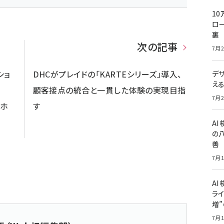
10
ロー
裏
次の記事
7月2
ショ
DHCがプレイドの「KARTEシリーズ」導入、
デ
え
顧客接点の統合と一貫した体験の実現目指
7月2
）ホ
す
A
の
善
7月1
AI
ライ
増
7月1