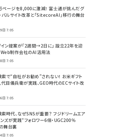
万ページを8,000に激減！ 富士通が挑んだグ
バルサイト改革と「SitecoreAI」移行の舞台
9日 7:05
ザイン提案が「2週間→2日に」 設立22年を迎
るWeb制作会社のAI活用法
8日 7:05
I検索で“自社がお勧め”されない！ お米ギフト
八代目儀兵衛が実践、GEO時代のECサイト改
6日 7:05
検索時代、なぜSNSが重要？ フジドリームエア
ンズが実践“フォロワー6倍・UGC200％
”の舞台裏
4日 7:05