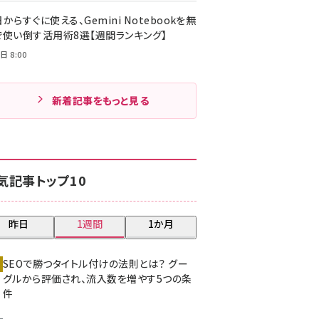
からすぐに使える、Gemini Notebookを無
で使い倒す活用術8選【週間ランキング】
日 8:00
新着記事をもっと見る
気記事トップ10
昨日
1週間
1か月
SEOで勝つタイトル付けの法則とは？ グー
グルから評価され、流入数を増やす5つの条
件