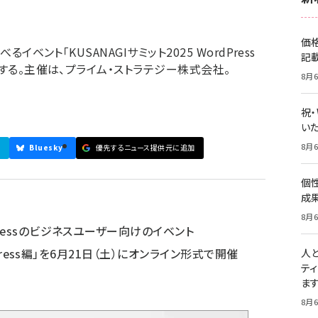
価
イベント「KUSANAGIサミット2025 WordPress
記
催する。主催は、プライム・ストラテジー株式会社。
8月6
祝
いた
8月6
Bluesky
優先するニュース提供元に追加
個
成
8月6
Pressのビジネスユーザー向けのイベント
ress編
」を6月21日（土）にオンライン形式で
開催
人
テ
ま
8月6