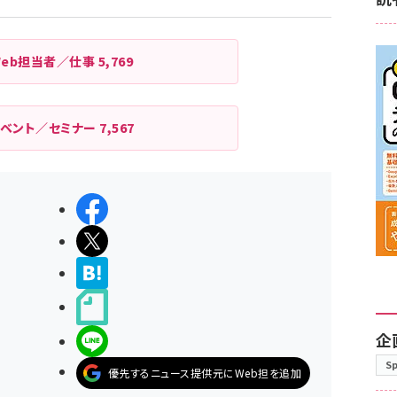
Web担当者／仕事
5,769
イベント／セミナー
7,567
シェアする
ポストする
>ブクマする
noteで書く
企
LINEで送る
S
優先するニュース提供元にWeb担を追加