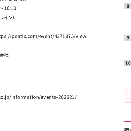
～16:10
ライン）
tps://peatix.com/event/4371875/view
会社
co.jp/information/events-202621/
読