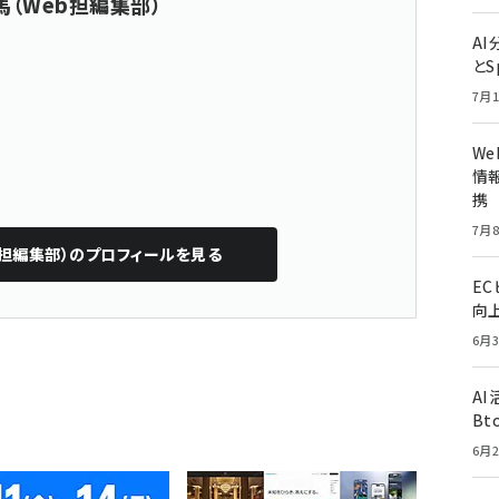
馬（Web担編集部）
A
とS
7月1
W
情報
携
7月8
担編集部）
のプロフィールを見る
E
向
6月3
A
Bt
6月2