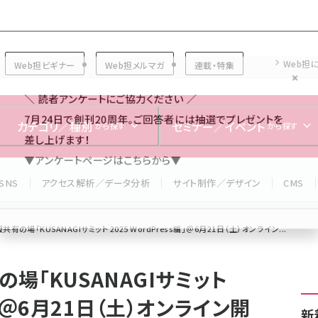
Forum
Web担
Web担ビギナー
Web担メルマガ
連載・特集
＼ 読者アンケートにご協力ください ／
7月24日で創刊20周年。ご回答者には抽選でプレゼントを
カテゴリ／種別
セミナー／イベント
から探す
から探す
差し上げます！
▼アンケートページはこちらから▼
SNS
アクセス解析／データ分析
サイト制作／デザイン
CMS
情報共有の場「KUSANAGIサミット 2025 WordPress編」＠6月21日（土）オンライン...
有の場「KUSANAGIサミット
s編」＠6月21日（土）オンライン開
新