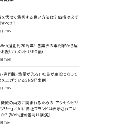
z世代 (1622)
格を伏せて集客する良い方法は？ 価格は必ず
meo (1275)
載すべき？
llmo (1161)
日 7:05
・Web担創刊20周年！ 各業界の専門家から届
お祝いコメント（SEO編）
日 7:05
性・専門性・熱量が光る！ 社員が主役となって
果を上げているSNS好事例
日 7:05
と機械の両方に読まれるための「アクセシビリ
ィツリー」／AIに自社ブランドは表示されてい
すか？【Web担当者向け講演】
日 7:04