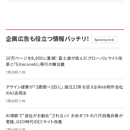
企画広告も役立つ情報バッチリ！
Sponsored
10万ページを8,000に激減！ 富士通が挑んだグローバルサイト改
革と「SitecoreAI」移行の舞台裏
7月29日 7:05
デザイン提案が「2週間→2日に」 設立22年を迎えるWeb制作会社
のAI活用法
7月28日 7:05
AI検索で“自社がお勧め”されない！ お米ギフトの八代目儀兵衛が
実践、GEO時代のECサイト改善
7月16日 7:05