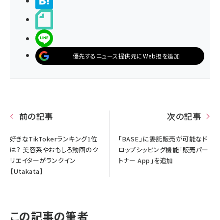
>ブクマする
noteで書く
LINEで送る
優先するニュース提供元にWeb担を追加
前の記事
次の記事
好きなTikTokerランキング1位
「BASE」に委託販売が可能なド
は？ 美容系やおもしろ動画のク
ロップシッピング機能「販売パー
リエイターがランクイン
トナー App」を追加
【Utakata】
この記事の筆者