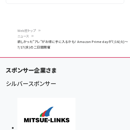
Web担トップ
ニュース
パ
欲しかった”アレ”がお得に手に入るかも！ Amazon Prime dayが7/16(火)～
7/17(水)の二日間開催
ン
く
ず
スポンサー企業さま
シルバースポンサー