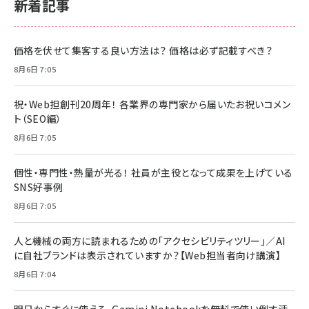
新着記事
価格を伏せて集客する良い方法は？ 価格は必ず記載すべき？
8月6日 7:05
祝・Web担創刊20周年！ 各業界の専門家から届いたお祝いコメン
ト（SEO編）
8月6日 7:05
個性・専門性・熱量が光る！ 社員が主役となって成果を上げている
SNS好事例
8月6日 7:05
人と機械の両方に読まれるための「アクセシビリティツリー」／AI
に自社ブランドは表示されていますか？【Web担当者向け講演】
8月6日 7:04
明日からすぐに使える、Gemini Notebookを無料で使い倒す活