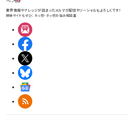
業界情報やナレッジが詰まったメルマガ配信やソーシャルもよろしくです！
姉妹サイトもぜひ：
ネッ担
・
ネッ担お悩み相談室
メルマガ
Facebook
X(エックス)
BlueSky
Googleニュース
RSS