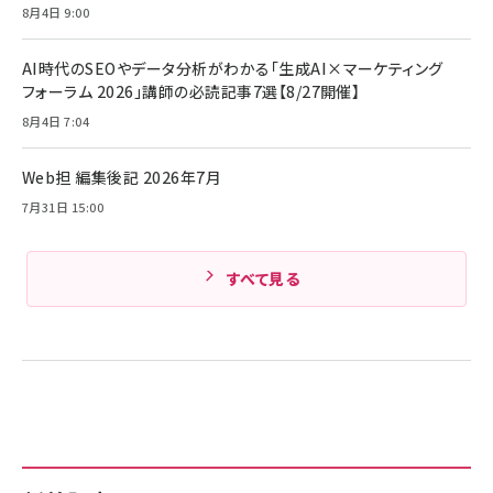
サッポロ 生ビール 黒ラベル 350ml 缶 24本 ビー
8月4日 9:00
￥1,980
ル ケース買い【6/30応募〆切! 黒ラベルビヤセラー
キャンペーン】
Anker PowerLine III Flow USB-C & USB-C
ケーブル Anker絡まないケーブル 240W 結束バン
￥4,857
AI時代のSEOやデータ分析がわかる「生成AI×マーケティング
ド付き USB PD対応 シリコン素材採用 iPhone
フォーラム 2026」講師の必読記事7選【8/27開催】
Amazonランキングをもっと見る
17 / 16 / 15 / Galaxy iPad Pro MacBook
￥1,890
Pro/Air 各種対応 (1.8m ミッドナイトブラック)
8月4日 7:04
Amazonランキングをもっと見る
Web担 編集後記 2026年7月
Amazonランキングをもっと見る
7月31日 15:00
すべて見る