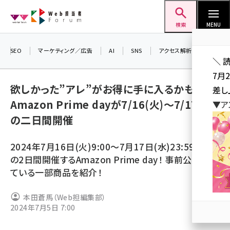
メ
Web担当者Forum
イ
検索
MENU
ン
コ
SEO
マーケティング／広告
AI
SNS
アクセス解析／データ分析
＼ 
ン
7月
テ
欲しかった”アレ”がお得に手に入るかも！
差し
ン
Amazon Prime dayが7/16(火)～7/17(水)
▼ア
ツ
seo (3519)
の二日間開催
に
ai (2801)
移
2024年7月16日(火)9:00～7月17日(水)23:59まで
動
youtube (2425)
の2日間開催するAmazon Prime day！ 事前公開され
ている一部商品を紹介！
note (2310)
セミナー (2301)
本田蒼馬（Web担編集部）
2024年7月5日 7:00
z世代 (1620)
meo (1274)