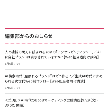
Amazon ビジネス・経済関連書籍 の売れ筋ランキン
Amazon 家電＆カメラ の売れ筋ランキング
Amazon パソコン・周辺機器 の売れ筋ランキング
グ
更新日時：2026/06/26 19:00
更新日時：2026/06/26 19:00
更新日時：2026/06/26 19:00
anan(アンアン)2026/07/01号 No.2501[魅せる
KIOXIA(キオクシア) 旧東芝メモリ microSD
KIOXIA(キオクシア) 旧東芝メモリ microSD
カラダ2026／宮舘涼太]
128GB UHS-I Class10 (最大読出速度
128GB UHS-I Class10 (最大読出速度
100MB/s) Nintendo Switch動作確認済 国内
100MB/s) Nintendo Switch動作確認済 国内
￥880
サポート正規品 メーカー保証5年 KLMEA128G
サポート正規品 メーカー保証5年 KLMEA128G
￥2,680
￥2,680
編集部からのおしらせ
anan(アンアン)2026/06/24号 No.2500増刊
スペシャルエディション[王道エンタメの矜持／
NIMASO ガラスフィルム iPhone 17 用 保護フィ
Amazon eギフトカード - Amazonロゴ - クラ
BTS]
ルム 強化ガラス 耐衝撃 高透過率 指紋防止 貼りや
シック
すい ガイド枠付き いPhone17 (6.3インチ) 対応
人と機械の両方に読まれるための「アクセシビリティツリー」／AI
￥1,100
￥5,000
2枚セット DSP25F1698
に自社ブランドは表示されていますか？【Web担当者向け講演】
￥1,599
8月6日 7:04
anan(アンアン)2026/07/08号 No.2502[2026
Anker PowerLine III Flow USB-C & USB-C
年後半、あなたの恋と運命／山田涼介]
【New】Amazon Fire TV Stick HD | 手軽にスト
ケーブル Anker絡まないケーブル 240W 結束バン
リーミングをはじめよう | ストリーミングメディアプ
ド付き USB PD対応 シリコン素材採用 iPhone
￥880
AI検索時代“選ばれるブランド”はどう作る？／生成AI時代に求め
レイヤー
17 / 16 / 15 / Galaxy iPad Pro MacBook
￥1,890
Pro/Air 各種対応 (1.8m ミッドナイトブラック)
られる次世代Web制作フロー【Web担当者向け講演】
￥6,980
ママ投資家が育休中に１億貯めた株式投資
8月5日 7:04
アサヒ飲料 モンスター エナジー 355ml×24本
￥1,870
Anker Soundcore P31i (Bluetooth 6.1) 【完
￥4,192
全ワイヤレスイヤホン/アクティブノイズキャンセリ
＜第3回＞AI時代のBtoBマーケティング実践講座【9/29（火）・
ング/マルチポイント接続 / 最大50時間再生 / PSE
30（水）開催】
組織の成果を最大化する ルールのデザイン
技術基準適合】ブラック
￥5,990