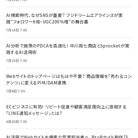
AI検索時代、なぜSNSが重要？ フジドリームエアラインズが実
践“フォロワー6倍・UGC200％増”の舞台裏
7月14日 7:05
AI分析で施策のPDCAを高速化！ 中川政七商店とSprocketが実
践するAI活用術
7月10日 7:05
Webサイトのトップページはもはや不要？ 商品情報を「売れるコン
テンツ」に変えるPIM/DAM連携
7月8日 7:05
ECビジネスに有効！ リピート促進や顧客満足度向上に直結する
「LINE通知メッセージ」とは？
6月30日 7:05
AI活用でWebサイトを優秀な営業担当者へ。BtoBサイト制作「5