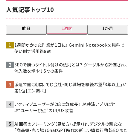
人気記事トップ10
昨日
1週間
1か月
1週間かかった作業が1日に！ Gemini Notebookを無料で
使い倒す活用術8選
SEOで勝つタイトル付けの法則とは？ グーグルから評価され、
流入数を増やす5つの条件
派遣で働く期間、同じ会社・同じ職場を継続希望「3年以上」が
第1位【エン調べ】
アクティブユーザーが2倍に急成長！ JA共済アプリに学
ぶ“ユーザー視点”のUI/UX改善
AI回答のフレーミング（見せ方・提示）は、デジタルの新たな
「商品棚・売り場」――ChatGPT時代の新しい購買行動【SEOまと