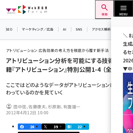
メ
Web担当者Forum
イ
検索
MENU
ン
コ
SEO
マーケティング／広告
AI
SNS
アクセス解析／データ分析
＼ 
ン
生成
テ
アトリビューション 広告効果の考え方を根底から覆す新手法
るセ
ン
アトリビューション分析を可能にする技術 | 書
202
ツ
seo (3526)
籍『アトリビューション』特別公開1-4 （全5回）
▼申
に
ai (2807)
移
ここではどのようなデータがアトリビューションにかか
動
youtube (2434)
わっているのかを見ていく
note (2312)
田中弦、佐藤康夫、杉原剛、有園雄一
セミナー (2307)
2012年4月12日 10:00
z世代 (1622)
26
39
22
meo (1275)