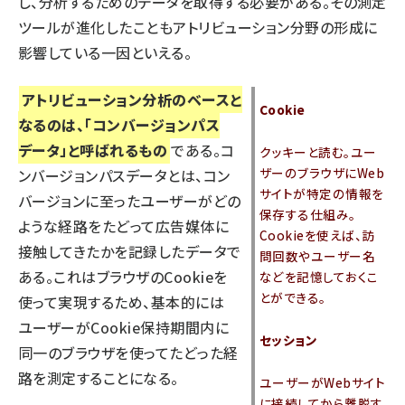
し、分析するためのデータを取得する必要がある。その測定
ツールが進化したこともアトリビューション分野の形成に
影響している一因といえる。
アトリビューション分析のベースと
Cookie
なるのは、「コンバージョンパス
データ」と呼ばれるもの
である。コ
クッキーと読む。ユー
ザーのブラウザにWeb
ンバージョンパスデータとは、コン
サイトが特定の情報を
バージョンに至ったユーザーがどの
保存する仕組み。
ような経路をたどって広告媒体に
Cookieを使えば、訪
接触してきたかを記録したデータで
問回数やユーザー名
ある。これはブラウザのCookieを
などを記憶しておくこ
とができる。
使って実現するため、基本的には
ユーザーがCookie保持期間内に
セッション
同一のブラウザを使ってたどった経
路を測定することになる。
ユーザーがWebサイト
に接続してから離脱す