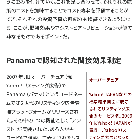
うに重みを付けていく。これを足し合わせて、それぞれの施
策のコストを加味することでコスト効率を評価することが
でき、それぞれの投資予算の再配分も検証できるようにな
る。ここが、間接効果やアシストとアトリビューションが似て
非なるものであるポイントだ。
Panamaで認知された間接効果測定
2007年、旧オーバーチュア（現
オーバーチュア
Yahoo!リスティング広告）で
Panama（パナマ）というコードネー
Yahoo! JAPANなどの
検索結果画面に表示
ムで第2世代のリスティング広告管
されるリスティング広
理プラットフォームがリリースされ
告のサービス名。2009
た。その中の1つの機能として「アシ
年にYahoo! JAPANが
スト」が実装された。ある人がキー
買収し、Yahoo!リス
ワードAで検索して表示されたリス
ティング広告となった。