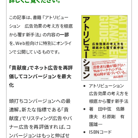
詳しくご覧ください。
この記事は、書籍 『
アトリビュー
ション 広告効果の考え方を根底
から覆す新手法
』 の内容の
一部
を、Web担向けに特別にオンライ
ンで公開しているものです。
「貢献度」でネット広告を再評
価してコンバージョンを最大
化
アトリビューション
広告効果の考え方を
頭打ちコンバージョンへの最
根底から覆す新手法
著 田中弦 佐藤
適解。新たな指標である「貢
康夫 杉原剛 有
献度」でリスティング広告やバ
園雄一
ナー広告を再評価すれば、コ
ISBNコード
ンバージョンはもっと伸ばせ