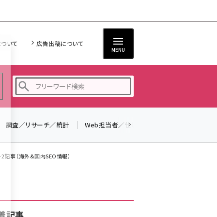
について
広告出稿について
MENU
調査／リサーチ／統計
Web担当者／仕事
法律／標準規格
seo (3526)
ai (2807)
+2記事（海外&国内SEO情報）
youtube (2434)
note (2312)
セミナー (2307)
着記事