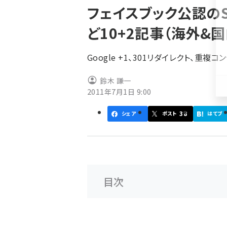
フェイスブック公認のS
ず
ど10+2記事（海外&国
Google +1、301リダイレクト、
鈴木 謙一
2011年7月1日 9:00
38
シェア
ポスト
はてブ
目次