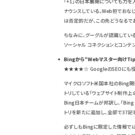
「+1」の日本展開についても力を
ナウンス
している。Web担でおな
は否定的だが、この先どうなるで
ちなみに、グーグルが認識している
ソーシャル コネクションとコンテ
Bingから“Webマスター向けTip
★★★★☆
GoogleのSEOにも
マイクロソフト米国本社のBing
トリしている「ウェブサイト制作上
Bing日本チームが邦訳し、「
Bin
トリを新たに追加し、全部で37記事
必ずしもBingに限定した情報