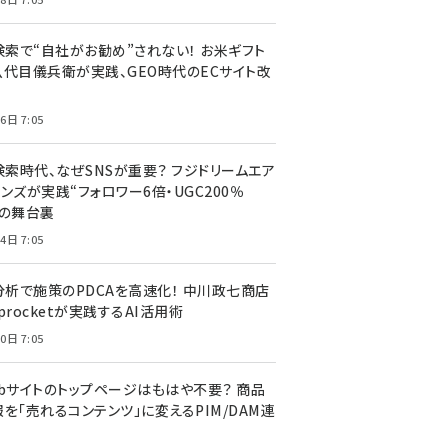
I検索で“自社がお勧め”されない！ お米ギフト
八代目儀兵衛が実践、GEO時代のECサイト改
6日 7:05
検索時代、なぜSNSが重要？ フジドリームエア
ンズが実践“フォロワー6倍・UGC200％
”の舞台裏
4日 7:05
I分析で施策のPDCAを高速化！ 中川政七商店
procketが実践するAI活用術
0日 7:05
ebサイトのトップページはもはや不要？ 商品
を「売れるコンテンツ」に変えるPIM/DAM連