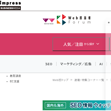
メ
イ
Web担当者
Web担当者
ン
EC担当者
コ
製品導入
ン
企業IT
ソフト開発
テ
人気／注目
から探す
IoT・AI
ン
DCクラウド
研究・調査
ツ
SEO
マーケティング／広告
AI
エネルギー
に
ドローン
移
教育講座
Web担トップ
連載・特集コーナー一覧
EC支援
動
パ
ン
く