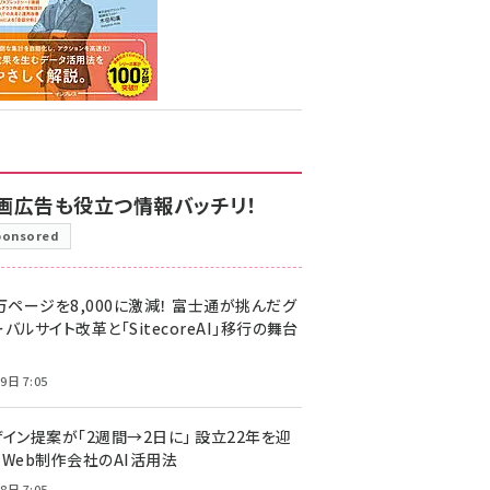
画広告も役立つ情報バッチリ！
ponsored
万ページを8,000に激減！ 富士通が挑んだグ
バルサイト改革と「SitecoreAI」移行の舞台
9日 7:05
ザイン提案が「2週間→2日に」 設立22年を迎
るWeb制作会社のAI活用法
8日 7:05