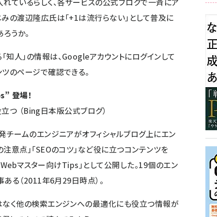
入れているらしく、
各サービス
の
公式ブログ
で
一斉
に
ア
じみの渡辺隆広氏は「
+1は流行らない
」として普及に
あろうか。
「知人」の情報は、Googleアカウントにログインして
ンツ
のページで確認できる。
s” 登場！
役立つ
（Bing日本版公式ブログ）
開発チームのエンジニアがオフィシャルブログ上にエン
の注意点」「SEOのコツ」など役に立つコンテンツを
g Webマスター向けTips
」として公開した。19個のエン
ある（2011年6月29日時点）。
ではなく他の検索エンジンへの最適化にも役立つ情報が