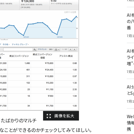
A
の
善
7月1
AI
ライ
増
7月1
A
とS
7月1
W
したばかりのマルチ
情報
携
なことができるのかチェックしてみてほしい。