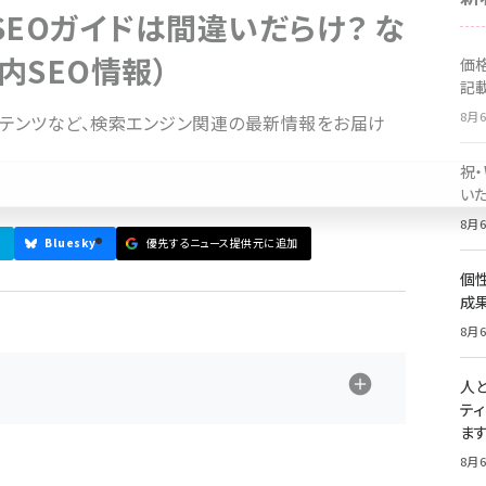
EOガイドは間違いだらけ？ な
内SEO情報）
価
記
8月6
重複コンテンツなど、検索エンジン関連の最新情報をお届け
祝
いた
8月6
Bluesky
優先するニュース提供元に追加
個
成
8月6
人
テ
ま
8月6