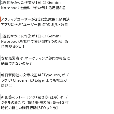
1週間かかった作業が1日に！ Gemini
Notebookを無料で使い倒す活用術8選
アクティブユーザーが2倍に急成長！ JA共済
アプリに学ぶ“ユーザー視点”のUI/UX改善
1週間かかった作業が1日に！ Gemini
Notebookを無料で使い倒す8つの活用術
【1週間まとめ】
なぜ経営者は、マーケティング部門の報告に
納得できないのか？
朝日新聞社の文章校正AI「Typoless」がブ
ラウザ「Chrome」と「Edge」上でも校正が
可能に
AI回答のフレーミング（見せ方・提示）は、デ
ジタルの新たな「商品棚・売り場」――ChatGPT
時代の新しい購買行動【SEOまとめ】