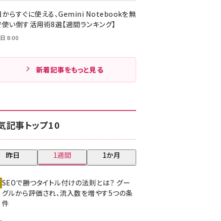
からすぐに使える、Gemini Notebookを無
で使い倒す活用術8選【週間ランキング】
日 8:00
新着記事をもっと見る
気記事トップ10
昨日
1週間
1か月
SEOで勝つタイトル付けの法則とは？ グー
グルから評価され、流入数を増やす5つの条
件