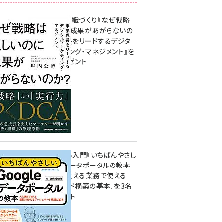
成果を生む組織づくり『なぜ戦略
は正しいのに成果があがらないの
か？ 事業成長をリードするデジタ
ルマーケティング・マネジメント』を
3名様にプレゼント
8月7日 10:00
無料BIツール入門『いちばんやさし
いGoogleデータポータルの教本
人気講師が教える業務で使える
ダッシュボード構築の基本』を3名
様にプレゼント
7月31日 10:00