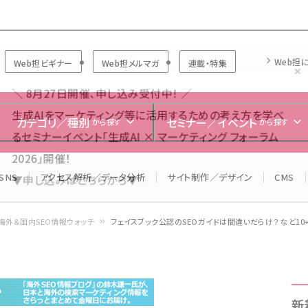
Forum
Web担
Web担ビギナー
Web担メルマガ
連載・特集
＼ 8月27日開催、申し込み受付中！ ／
生成AIをマーケティング等に活用するための考え方を学べ
カテゴリ／種別
セミナー／イベント
から探す
から探す
るセミナーイベント「生成AI × マーケティング フォーラム
2026」開催！
SNS
アクセス解析／データ分析
サイト制作／デザイン
CMS
▼申し込みはこちらから▼
海外&国内SEO情報ウォッチ
フェイスブック公認のSEOガイドは間違いだらけ？ など10
新