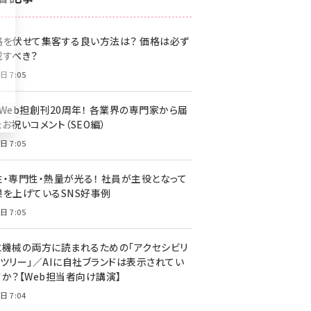
z世代 (1622)
格を伏せて集客する良い方法は？ 価格は必ず
meo (1275)
載すべき？
llmo (1163)
日 7:05
・Web担創刊20周年！ 各業界の専門家から届
お祝いコメント（SEO編）
日 7:05
性・専門性・熱量が光る！ 社員が主役となって
果を上げているSNS好事例
日 7:05
と機械の両方に読まれるための「アクセシビリ
ィツリー」／AIに自社ブランドは表示されてい
すか？【Web担当者向け講演】
日 7:04