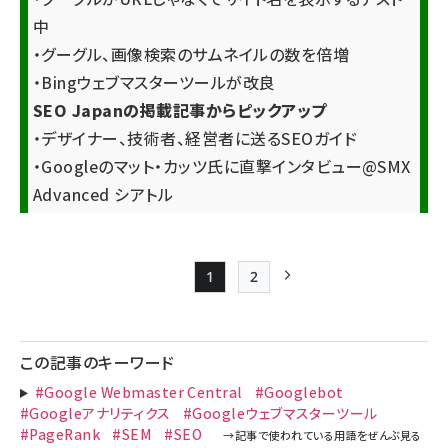
中
・グーグル、画像検索のサムネイルの数を倍増
・Bingウェブマスターツールが改良
SEO Japanの掲載記事からピックアップ
・デザイナー、技術者、経営者に送るSEOガイド
・Googleのマット・カッツ氏に直撃インタビュー@SMX
Advanced シアトル
1
2
Page
Page
次ページ
ペー
ジ
この記事のキーワード
送
#Google Webmaster Central
#Googlebot
り
#Googleアナリティクス
#Googleウェブマスターツール
#PageRank
#SEM
#SEO