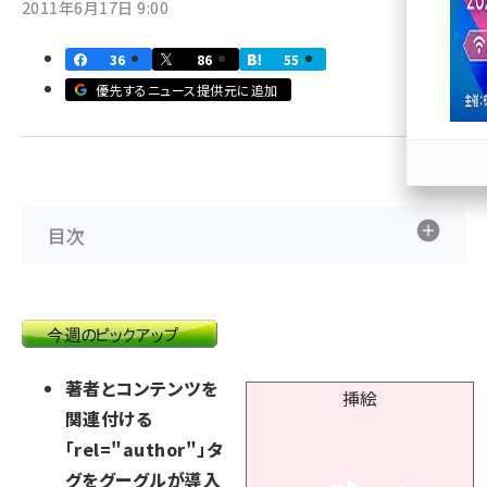
2011年6月17日 9:00
llmo (1163)
36
86
55
優先するニュース提供元に追加
目次
著者とコンテンツを
関連付ける
「rel="author"」タ
グをグーグルが導入