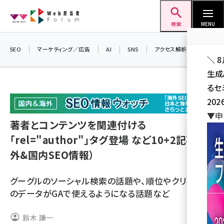
メ
Web担当者Forum
イ
検索
MENU
ン
コ
SEO
マーケティング／広告
AI
SNS
アクセス解析／データ分析
＼ 
ン
生成
テ
るセ
ン
202
ツ
seo (3526)
▼申
に
著者とコンテンツを関連付ける
ai (2807)
移
「rel="author"」タグ登場 など10+2記事（海
動
youtube (2434)
外&国内SEO情報）
note (2312)
グーグルのソーシャル検索の話題や、順位やクリック率
セミナー (2307)
のデータがGAで使えるようになる話題など
z世代 (1622)
鈴木 謙一
meo (1275)