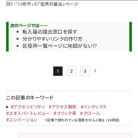
図3：「川崎市」の
「住所の届出」ページ
転入届の提出窓口を探す
分かりやすいリンクの作り方
区役所一覧ページに地図がない!?
1
2
3
Page
Page
Page
次ページ
ペー
ジ
この記事のキーワード
送
#アクセシビリティ
#アクセス解析
#インデックス
り
#エキスパートレビュー
#クリック率
#クロール
#コンバージョン