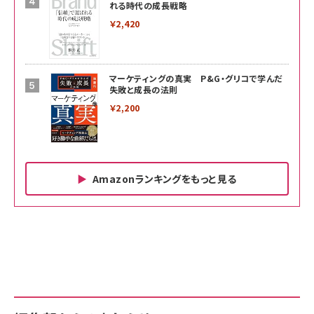
れる時代の成長戦略
￥2,420
マーケティングの真実 P&G・グリコで学んだ
失敗と成長の法則
￥2,200
Amazonランキングをもっと見る
Amazon ビジネス・経済関連書籍 の売れ筋ランキン
Amazon 家電＆カメラ の売れ筋ランキング
Amazon パソコン・周辺機器 の売れ筋ランキング
グ
更新日時：2026/06/26 19:00
更新日時：2026/06/26 19:00
更新日時：2026/06/26 19:00
anan(アンアン)2026/07/01号 No.2501[魅せる
KIOXIA(キオクシア) 旧東芝メモリ microSD
KIOXIA(キオクシア) 旧東芝メモリ microSD
カラダ2026／宮舘涼太]
128GB UHS-I Class10 (最大読出速度
128GB UHS-I Class10 (最大読出速度
100MB/s) Nintendo Switch動作確認済 国内
100MB/s) Nintendo Switch動作確認済 国内
￥880
サポート正規品 メーカー保証5年 KLMEA128G
サポート正規品 メーカー保証5年 KLMEA128G
￥2,680
￥2,680