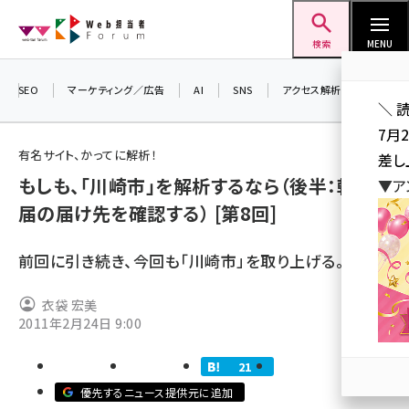
メ
Web担当者Forum
イ
検索
MENU
ン
コ
SEO
マーケティング／広告
AI
SNS
アクセス解析／データ分析
＼ 
ン
7月
テ
有名サイト、かってに解析！
差し
ン
もしも、「川崎市」を解析するなら（後半：転入
▼ア
ツ
seo (3516)
届の届け先を確認する） [第8回]
に
ai (2799)
移
前回に引き続き、今回も「川崎市」を取り上げる。
動
youtube (2420)
衣袋 宏美
note (2308)
2011年2月24日 9:00
セミナー (2296)
21
z世代 (1617)
優先するニュース提供元に追加
meo (1274)