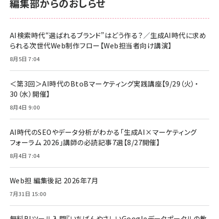
編集部からのおしらせ
anan(アンアン)2026/06/24号 No.2500増刊
スペシャルエディション[王道エンタメの矜持／
NIMASO ガラスフィルム iPhone 17 用 保護フィ
Amazon eギフトカード - Amazonロゴ - クラ
BTS]
ルム 強化ガラス 耐衝撃 高透過率 指紋防止 貼りや
シック
すい ガイド枠付き いPhone17 (6.3インチ) 対応
AI検索時代“選ばれるブランド”はどう作る？／生成AI時代に求め
￥1,100
￥5,000
2枚セット DSP25F1698
られる次世代Web制作フロー【Web担当者向け講演】
￥1,599
8月5日 7:04
anan(アンアン)2026/07/08号 No.2502[2026
Anker PowerLine III Flow USB-C & USB-C
年後半、あなたの恋と運命／山田涼介]
【New】Amazon Fire TV Stick HD | 手軽にスト
ケーブル Anker絡まないケーブル 240W 結束バン
リーミングをはじめよう | ストリーミングメディアプ
ド付き USB PD対応 シリコン素材採用 iPhone
￥880
＜第3回＞AI時代のBtoBマーケティング実践講座【9/29（火）・
レイヤー
17 / 16 / 15 / Galaxy iPad Pro MacBook
￥1,890
Pro/Air 各種対応 (1.8m ミッドナイトブラック)
30（水）開催】
￥6,980
ママ投資家が育休中に１億貯めた株式投資
8月4日 9:00
アサヒ飲料 モンスター エナジー 355ml×24本
￥1,870
Anker Soundcore P31i (Bluetooth 6.1) 【完
￥4,192
全ワイヤレスイヤホン/アクティブノイズキャンセリ
AI時代のSEOやデータ分析がわかる「生成AI×マーケティング
ング/マルチポイント接続 / 最大50時間再生 / PSE
フォーラム 2026」講師の必読記事7選【8/27開催】
組織の成果を最大化する ルールのデザイン
技術基準適合】ブラック
￥5,990
サッポロ 生ビール 黒ラベル 350ml 缶 24本 ビー
8月4日 7:04
￥1,980
ル ケース買い【6/30応募〆切! 黒ラベルビヤセラー
キャンペーン】
Anker PowerLine III Flow USB-C & USB-C
ケーブル Anker絡まないケーブル 240W 結束バン
￥4,857
Web担 編集後記 2026年7月
ド付き USB PD対応 シリコン素材採用 iPhone
Amazonランキングをもっと見る
7月31日 15:00
17 / 16 / 15 / Galaxy iPad Pro MacBook
￥1,890
Pro/Air 各種対応 (1.8m ミッドナイトブラック)
Amazonランキングをもっと見る
無料BIツール入門『いちばんやさしいGoogleデータポータルの教