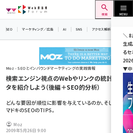
メ
Web担当者Forum
イ
検索
MENU
ン
コ
SEO
マーケティング／広告
AI
SNS
アクセス解析／データ分析
＼ 
ン
生成
テ
るセ
ン
202
ツ
seo (3526)
▼申
Moz - SEOとインバウンドマーケティングの実践情報
に
検索エンジン視点のWebやリンクの統計デー
ai (2807)
移
タを紹介しよう（後編＋SEO的分析）
動
youtube (2434)
note (2312)
どんな要因が順位に影響を与えているのか、そして、イ
マドキのSEOのTIPS。
セミナー (2307)
z世代 (1622)
Moz
2009年5月26日 9:00
meo (1275)