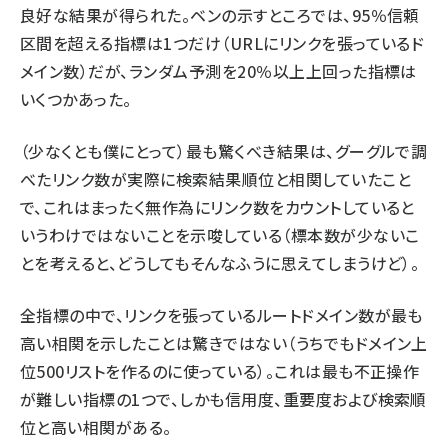
良好な結果が得られた。ベンの示すところでは、95％信頼
区間を超える指標は1つだけ（URLにリンクを張っているド
メイン数）だが、ランダム予測を20％以上上回った指標は
いくつかあった。
（少なくとも僕にとって）最も驚くべき結果は、グーグルで調
べたリンク数が実際に検索結果順位と相関していたこと
で、これはまったく無作為にリンク数をカウントしていると
いうわけではないことを示唆している（標本数が少ないこ
とを考えると、どうしてもそんなふうに思えてしまうけど）。
全指標の中で、リンクを張っているルートドメイン数が最も
高い相関を示したことは驚きではない（うちでも
ドメイン上
位500リスト
を作るのに使っている）。これは最も不正操作
が難しい指標の1つで、しかも信用度、重要度および検索順
位と高い相関がある。