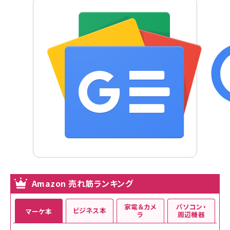
Amazon 売れ筋ランキング
家電＆カメ
パソコン・
ビジネス本
マーケ本
ラ
周辺機器