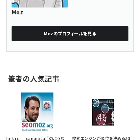
Moz
Moz
のプロフィールを見る
筆者の人気記事
link rel="canonical"のような
検索エンジンが順位を決める53