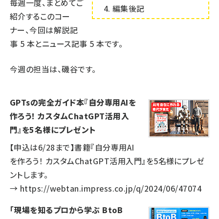
毎週一度、まとめてご
編集後記
紹介するこのコー
ナー、今回は解説記
事
5
本とニュース記事
5
本です。
今週の担当は、磯谷です。
GPTsの完全ガイド本『自分専用AIを
作ろう！ カスタムChatGPT活用入
門』を5名様にプレゼント
【申込は6/28まで】書籍『自分専用AI
を作ろう！ カスタムChatGPT活用入門』を5名様にプレゼ
ントします。
→
https://webtan.impress.co.jp/q/2024/06/47074
「現場を知るプロから学ぶ BtoB