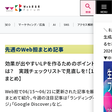
メ
Web担当者Forum
イ
検索
MENU
ン
コ
SEO
マーケティング／広告
AI
SNS
アクセス解析／データ分析
＼ 
ン
生成
テ
るセ
ン
先週のWeb担まとめ記事
202
ツ
seo (3538)
▼申
に
効果が出やすいLPを作るためのポイント
ai (2820)
移
は？ 実践チェックリストで見直しを！【1週間
動
youtube (2444)
まとめ】
note (2322)
Web担で06/15～06/21に更新された記事を厳選して
セミナー (2315)
まとめて紹介。今週の注目記事は「ランディングペー
z世代 (1629)
ジ」「Google Discover」など。
meo (1281)