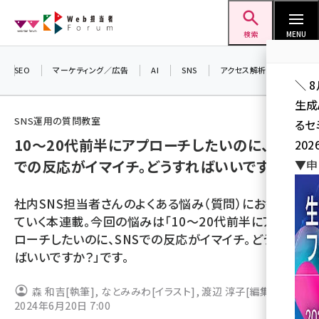
メ
Web担当者Forum
イ
検索
MENU
ン
コ
SEO
マーケティング／広告
AI
SNS
アクセス解析／データ分析
＼ 
ン
生成
テ
SNS運用の質問教室
るセ
ン
10～20代前半にアプローチしたいのに、SNS
202
ツ
seo (3536)
での反応がイマイチ。どうすればいいですか？
▼申
に
ai (2818)
移
社内SNS担当者さんのよくある悩み（質問）にお答えし
動
youtube (2444)
ていく本連載。今回の悩みは「10～20代前半にアプ
ローチしたいのに、SNSでの反応がイマイチ。どうすれ
note (2320)
ばいいですか？」です。
セミナー (2313)
森 和吉
[執筆]
,
なとみみわ
[イラスト]
,
渡辺 淳子
[編集]
z世代 (1629)
2024年6月20日 7:00
meo (1279)