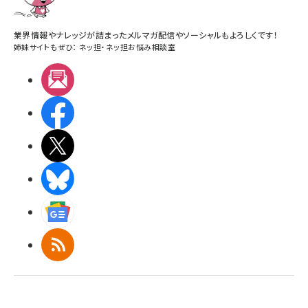
業界情報やナレッジが詰まったメルマガ配信やソーシャルもよろしくです！
姉妹サイトもぜひ：
ネッ担
・
ネッ担お悩み相談室
メルマガ
Facebook
X(エックス)
BlueSky
Googleニュース
RSS