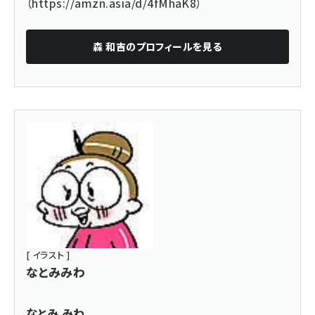
（
https://amzn.asia/d/4fMhaK8
）
森 和吉
のプロフィールを見る
[ イラスト ]
なとみみわ
なとみ みわ