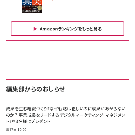
Amazonランキングをもっと見る
Amazon ビジネス・経済関連書籍 の売れ筋ランキン
Amazon 家電＆カメラ の売れ筋ランキング
Amazon パソコン・周辺機器 の売れ筋ランキング
グ
更新日時：2026/06/26 19:00
更新日時：2026/06/26 19:00
更新日時：2026/06/26 19:00
anan(アンアン)2026/07/01号 No.2501[魅せる
KIOXIA(キオクシア) 旧東芝メモリ microSD
KIOXIA(キオクシア) 旧東芝メモリ microSD
カラダ2026／宮舘涼太]
128GB UHS-I Class10 (最大読出速度
128GB UHS-I Class10 (最大読出速度
100MB/s) Nintendo Switch動作確認済 国内
100MB/s) Nintendo Switch動作確認済 国内
￥880
サポート正規品 メーカー保証5年 KLMEA128G
サポート正規品 メーカー保証5年 KLMEA128G
￥2,680
￥2,680
編集部からのおしらせ
anan(アンアン)2026/06/24号 No.2500増刊
スペシャルエディション[王道エンタメの矜持／
NIMASO ガラスフィルム iPhone 17 用 保護フィ
Amazon eギフトカード - Amazonロゴ - クラ
BTS]
ルム 強化ガラス 耐衝撃 高透過率 指紋防止 貼りや
シック
すい ガイド枠付き いPhone17 (6.3インチ) 対応
成果を生む組織づくり『なぜ戦略は正しいのに成果があがらない
￥1,100
￥5,000
2枚セット DSP25F1698
のか？ 事業成長をリードするデジタルマーケティング・マネジメン
￥1,599
ト』を3名様にプレゼント
anan(アンアン)2026/07/08号 No.2502[2026
Anker PowerLine III Flow USB-C & USB-C
年後半、あなたの恋と運命／山田涼介]
【New】Amazon Fire TV Stick HD | 手軽にスト
ケーブル Anker絡まないケーブル 240W 結束バン
8月7日 10:00
リーミングをはじめよう | ストリーミングメディアプ
ド付き USB PD対応 シリコン素材採用 iPhone