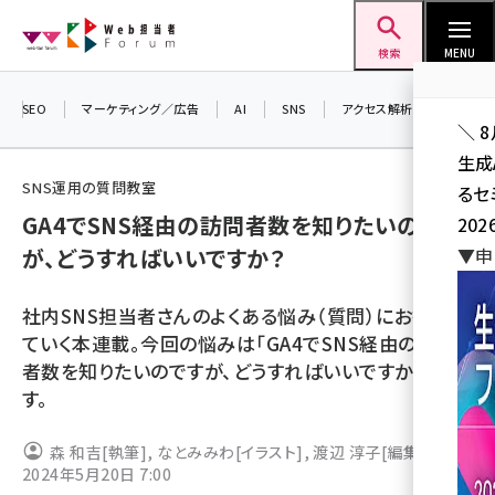
メ
Web担当者Forum
イ
検索
MENU
ン
コ
SEO
マーケティング／広告
AI
SNS
アクセス解析／データ分析
＼ 
ン
生成
テ
SNS運用の質問教室
るセ
ン
GA4でSNS経由の訪問者数を知りたいのです
202
ツ
seo (3532)
が、どうすればいいですか？
▼申
に
ai (2814)
移
社内SNS担当者さんのよくある悩み（質問）にお答えし
動
youtube (2441)
ていく本連載。今回の悩みは「GA4でSNS経由の訪問
者数を知りたいのですが、どうすればいいですか？」で
note (2317)
す。
セミナー (2310)
森 和吉
[執筆]
,
なとみみわ
[イラスト]
,
渡辺 淳子
[編集]
z世代 (1623)
2024年5月20日 7:00
meo (1277)