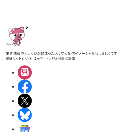
業界情報やナレッジが詰まったメルマガ配信やソーシャルもよろしくです！
姉妹サイトもぜひ：
ネッ担
・
ネッ担お悩み相談室
メルマガ
Facebook
X(エックス)
BlueSky
Googleニュース