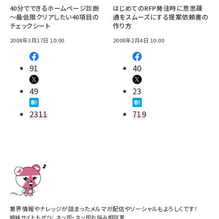
40分でできるホームページ診断
はじめてのRFP――発注時に意思疎
～最低限クリアしたい40項目の
通をスムーズにする提案依頼書の
チェックシート
作り方
2008年3月17日 10:00
2008年2月4日 10:00
91
40
49
23
2311
719
業界情報やナレッジが詰まったメルマガ配信やソーシャルもよろしくです！
姉妹サイトもぜひ：
ネッ担
・
ネッ担お悩み相談室