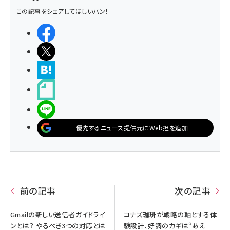
この記事をシェアしてほしいパン！
シェアする
ポストする
>ブクマする
noteで書く
LINEで送る
優先するニュース提供元にWeb担を追加
前の記事
次の記事
Gmailの新しい送信者ガイドライ
コナズ珈琲が戦略の軸とする体
ンとは？ やるべき3つの対応とは
験設計、好調のカギは“あえ