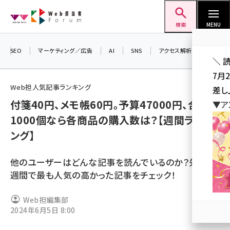
メ
Web担当者Forum
イ
検索
MENU
ン
コ
SEO
マーケティング／広告
AI
SNS
アクセス解析／データ分析
＼ 
ン
7月
テ
Web担人気記事ランキング
差し
ン
付箋40円、メモ帳60円。予算47000円、合計
▼ア
ツ
seo (3523)
1000個なら各商品の購入数は？【週間ランキ
に
ング】
ai (2804)
移
動
youtube (2429)
他のユーザーはどんな記事を読んでいるのか？先週1
note (2312)
週間で最も人気の高かった記事をチェック！
セミナー (2303)
Web担編集部
2024年6月5日 8:00
z世代 (1622)
meo (1275)