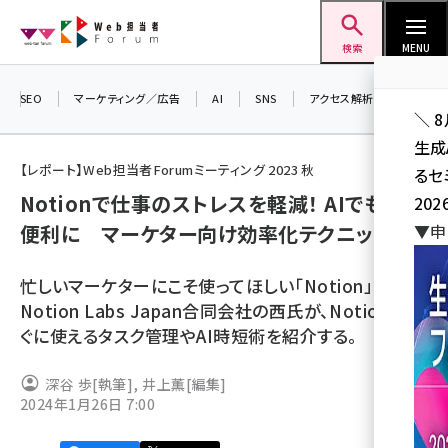
メ
Web担当者Forum
イ
検索
MENU
ン
コ
SEO
マーケティング／広告
AI
SNS
アクセス解析／データ分析
＼ 
ン
生成
テ
【レポート】Web担当者Forumミーティング 2023 秋
るセ
ン
Notionで仕事のストレスを軽減！ AIでもっと
202
ツ
seo (3538)
便利に マーケター向け効率化テクニック
▼申
に
ai (2820)
移
忙しいマーケターにこそ使ってほしい「Notion」。
動
youtube (2444)
Notion Labs Japan合同会社の西氏が、Notionです
ぐに使えるタスク管理やAI時短術を紹介する。
note (2322)
セミナー (2315)
深谷 歩
[執筆]
,
井上薫
[編集]
2024年1月26日 7:00
z世代 (1629)
meo (1281)