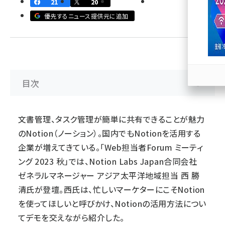
21
20
優先するニュース提供元に追加
llmo (1167)
目次
文書管理、タスク管理が簡単に共有できることが魅力
のNotion（ノーション）。国内でもNotionを活用する
企業が増えてきている。「
Web担当者Forum ミーティ
ング 2023 秋
」では、Notion Labs Japan合同会社
ゼネラルマネージャー アジア太平洋地域担当 ⻄ 勝
清氏が登壇。西氏は、忙しいマーケターにこそNotion
を使ってほしいと呼びかけ、Notionの活用方法につい
てデモを交えながら紹介した。