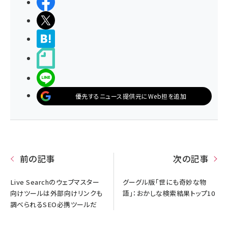
シェアする
ポストする
>ブクマする
noteで書く
LINEで送る
優先するニュース提供元にWeb担を追加
前の記事
次の記事
Live Searchのウェブマスター
グーグル版「世にも奇妙な物
向けツールは外部向けリンクも
語」：おかしな検索結果トップ10
調べられるSEO必携ツールだ