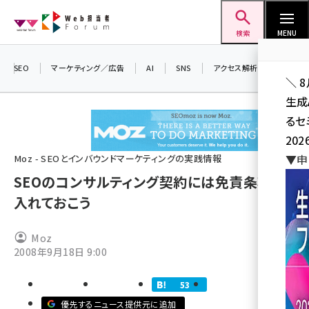
メ
Web担当者Forum
イ
検索
MENU
ン
コ
SEO
マーケティング／広告
AI
SNS
アクセス解析／データ分析
＼ 
ン
生成
テ
るセ
ン
202
ツ
seo (3538)
▼申
Moz - SEOとインバウンドマーケティングの実践情報
に
SEOのコンサルティング契約には免責条項を
ai (2820)
移
入れておこう
動
youtube (2444)
note (2322)
Moz
2008年9月18日 9:00
セミナー (2315)
z世代 (1629)
53
優先するニュース提供元に追加
meo (1281)