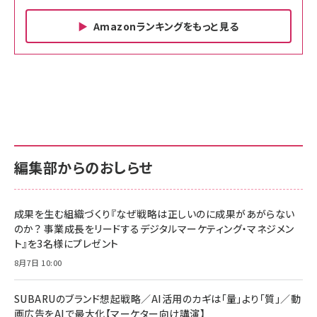
Amazonランキングをもっと見る
Amazon ビジネス・経済関連書籍 の売れ筋ランキン
Amazon 家電＆カメラ の売れ筋ランキング
Amazon パソコン・周辺機器 の売れ筋ランキング
グ
更新日時：2026/06/26 19:00
更新日時：2026/06/26 19:00
更新日時：2026/06/26 19:00
anan(アンアン)2026/07/01号 No.2501[魅せる
KIOXIA(キオクシア) 旧東芝メモリ microSD
KIOXIA(キオクシア) 旧東芝メモリ microSD
カラダ2026／宮舘涼太]
128GB UHS-I Class10 (最大読出速度
128GB UHS-I Class10 (最大読出速度
100MB/s) Nintendo Switch動作確認済 国内
100MB/s) Nintendo Switch動作確認済 国内
￥880
サポート正規品 メーカー保証5年 KLMEA128G
サポート正規品 メーカー保証5年 KLMEA128G
￥2,680
￥2,680
編集部からのおしらせ
anan(アンアン)2026/06/24号 No.2500増刊
スペシャルエディション[王道エンタメの矜持／
NIMASO ガラスフィルム iPhone 17 用 保護フィ
Amazon eギフトカード - Amazonロゴ - クラ
BTS]
ルム 強化ガラス 耐衝撃 高透過率 指紋防止 貼りや
シック
すい ガイド枠付き いPhone17 (6.3インチ) 対応
成果を生む組織づくり『なぜ戦略は正しいのに成果があがらない
￥1,100
￥5,000
2枚セット DSP25F1698
のか？ 事業成長をリードするデジタルマーケティング・マネジメン
￥1,599
ト』を3名様にプレゼント
anan(アンアン)2026/07/08号 No.2502[2026
Anker PowerLine III Flow USB-C & USB-C
年後半、あなたの恋と運命／山田涼介]
【New】Amazon Fire TV Stick HD | 手軽にスト
ケーブル Anker絡まないケーブル 240W 結束バン
8月7日 10:00
リーミングをはじめよう | ストリーミングメディアプ
ド付き USB PD対応 シリコン素材採用 iPhone
￥880
レイヤー
17 / 16 / 15 / Galaxy iPad Pro MacBook
￥1,890
Pro/Air 各種対応 (1.8m ミッドナイトブラック)
SUBARUのブランド想起戦略／AI活用のカギは「量」より「質」／動
￥6,980
画広告をAIで最大化【マーケター向け講演】
ママ投資家が育休中に１億貯めた株式投資