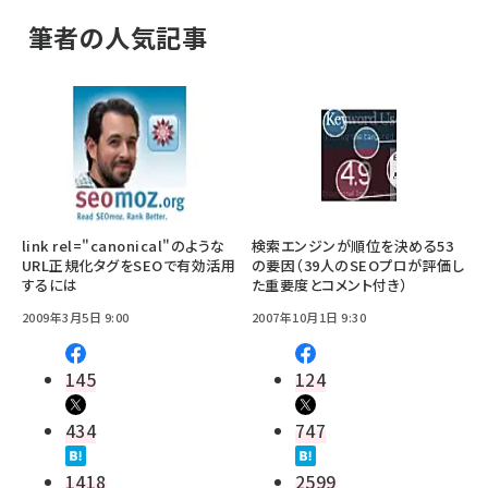
筆者の人気記事
link rel="canonical"のような
検索エンジンが順位を決める53
URL正規化タグをSEOで有効活用
の要因（39人のSEOプロが評価し
するには
た重要度とコメント付き）
2009年3月5日 9:00
2007年10月1日 9:30
145
124
434
747
1418
2599