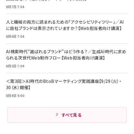
アサヒ飲料 モンスター エナジー 355ml×24本
￥1,870
8月7日 7:04
Anker Soundcore P31i (Bluetooth 6.1) 【完
￥4,192
全ワイヤレスイヤホン/アクティブノイズキャンセリ
ング/マルチポイント接続 / 最大50時間再生 / PSE
人と機械の両方に読まれるための「アクセシビリティツリー」／AI
組織の成果を最大化する ルールのデザイン
技術基準適合】ブラック
￥5,990
サッポロ 生ビール 黒ラベル 350ml 缶 24本 ビー
に自社ブランドは表示されていますか？【Web担当者向け講演】
￥1,980
ル ケース買い【6/30応募〆切! 黒ラベルビヤセラー
8月6日 7:04
キャンペーン】
Anker PowerLine III Flow USB-C & USB-C
ケーブル Anker絡まないケーブル 240W 結束バン
￥4,857
ド付き USB PD対応 シリコン素材採用 iPhone
AI検索時代“選ばれるブランド”はどう作る？／生成AI時代に求め
Amazonランキングをもっと見る
17 / 16 / 15 / Galaxy iPad Pro MacBook
￥1,890
られる次世代Web制作フロー【Web担当者向け講演】
Pro/Air 各種対応 (1.8m ミッドナイトブラック)
Amazonランキングをもっと見る
8月5日 7:04
Amazonランキングをもっと見る
＜第3回＞AI時代のBtoBマーケティング実践講座【9/29（火）・
30（水）開催】
8月4日 9:00
すべて見る