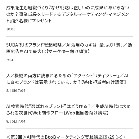
BTS]
ルム 強化ガラス 耐衝撃 高透過率 指紋防止 貼りや
シック
すい ガイド枠付き いPhone17 (6.3インチ) 対応
成果を生む組織づくり『なぜ戦略は正しいのに成果があがらない
￥1,100
￥5,000
2枚セット DSP25F1698
のか？ 事業成長をリードするデジタルマーケティング・マネジメン
￥1,599
ト』を3名様にプレゼント
anan(アンアン)2026/07/08号 No.2502[2026
Anker PowerLine III Flow USB-C & USB-C
年後半、あなたの恋と運命／山田涼介]
【New】Amazon Fire TV Stick HD | 手軽にスト
ケーブル Anker絡まないケーブル 240W 結束バン
10:00
リーミングをはじめよう | ストリーミングメディアプ
ド付き USB PD対応 シリコン素材採用 iPhone
￥880
レイヤー
17 / 16 / 15 / Galaxy iPad Pro MacBook
￥1,890
Pro/Air 各種対応 (1.8m ミッドナイトブラック)
SUBARUのブランド想起戦略／AI活用のカギは「量」より「質」／動
￥6,980
画広告をAIで最大化【マーケター向け講演】
ママ投資家が育休中に１億貯めた株式投資
アサヒ飲料 モンスター エナジー 355ml×24本
￥1,870
7:04
Anker Soundcore P31i (Bluetooth 6.1) 【完
￥4,192
全ワイヤレスイヤホン/アクティブノイズキャンセリ
ング/マルチポイント接続 / 最大50時間再生 / PSE
人と機械の両方に読まれるための「アクセシビリティツリー」／AI
組織の成果を最大化する ルールのデザイン
技術基準適合】ブラック
￥5,990
サッポロ 生ビール 黒ラベル 350ml 缶 24本 ビー
に自社ブランドは表示されていますか？【Web担当者向け講演】
￥1,980
ル ケース買い【6/30応募〆切! 黒ラベルビヤセラー
8月6日 7:04
キャンペーン】
Anker PowerLine III Flow USB-C & USB-C
ケーブル Anker絡まないケーブル 240W 結束バン
￥4,857
ド付き USB PD対応 シリコン素材採用 iPhone
AI検索時代“選ばれるブランド”はどう作る？／生成AI時代に求め
Amazonランキングをもっと見る
17 / 16 / 15 / Galaxy iPad Pro MacBook
￥1,890
られる次世代Web制作フロー【Web担当者向け講演】
Pro/Air 各種対応 (1.8m ミッドナイトブラック)
Amazonランキングをもっと見る
8月5日 7:04
Amazonランキングをもっと見る
＜第3回＞AI時代のBtoBマーケティング実践講座【9/29（火）・