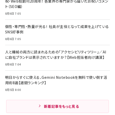
祝・Web担創刊20周年！ 各業界の専門家から届いたお祝いコメン
ト（SEO編）
8月6日 7:05
個性・専門性・熱量が光る！ 社員が主役となって成果を上げている
SNS好事例
8月6日 7:05
人と機械の両方に読まれるための「アクセシビリティツリー」／AI
に自社ブランドは表示されていますか？【Web担当者向け講演】
8月6日 7:04
明日からすぐに使える、Gemini Notebookを無料で使い倒す活
用術8選【週間ランキング】
8月5日 8:00
新着記事をもっと見る