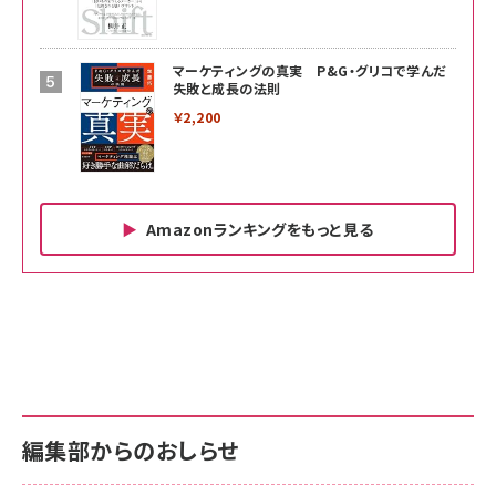
マーケティングの真実 P&G・グリコで学んだ
失敗と成長の法則
￥2,200
Amazonランキングをもっと見る
Amazon ビジネス・経済関連書籍 の売れ筋ランキン
Amazon 家電＆カメラ の売れ筋ランキング
Amazon パソコン・周辺機器 の売れ筋ランキング
グ
更新日時：2026/06/26 19:00
更新日時：2026/06/26 19:00
更新日時：2026/06/26 19:00
anan(アンアン)2026/07/01号 No.2501[魅せる
KIOXIA(キオクシア) 旧東芝メモリ microSD
KIOXIA(キオクシア) 旧東芝メモリ microSD
カラダ2026／宮舘涼太]
128GB UHS-I Class10 (最大読出速度
128GB UHS-I Class10 (最大読出速度
100MB/s) Nintendo Switch動作確認済 国内
100MB/s) Nintendo Switch動作確認済 国内
￥880
サポート正規品 メーカー保証5年 KLMEA128G
サポート正規品 メーカー保証5年 KLMEA128G
￥2,680
￥2,680
編集部からのおしらせ
anan(アンアン)2026/06/24号 No.2500増刊
スペシャルエディション[王道エンタメの矜持／
NIMASO ガラスフィルム iPhone 17 用 保護フィ
Amazon eギフトカード - Amazonロゴ - クラ