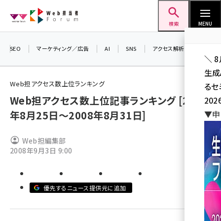
メ
Web担当者Forum
イ
検索
MENU
ン
コ
SEO
マーケティング／広告
AI
SNS
アクセス解析／データ分析
＼ 
ン
生成
テ
Web担アクセス数上位ランキング
るセ
ン
Web担アクセス数上位記事ランキング [2008
202
ツ
seo (3524)
年8月25日～2008年8月31日]
▼申
に
ai (2804)
移
Web担編集部
動
youtube (2431)
2008年9月3日 9:00
note (2312)
セミナー (2306)
優先するニュース提供元に追加
z世代 (1622)
meo (1275)