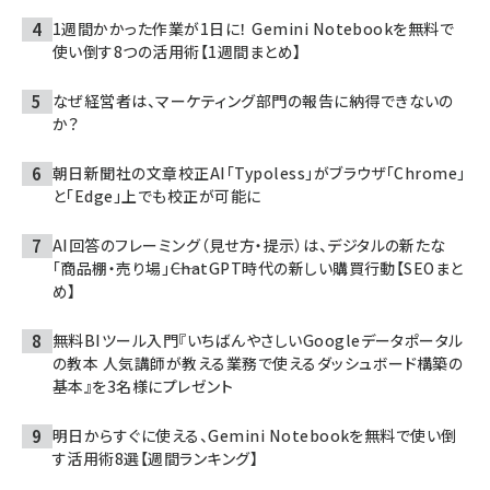
1週間かかった作業が1日に！ Gemini Notebookを無料で
使い倒す8つの活用術【1週間まとめ】
なぜ経営者は、マーケティング部門の報告に納得できないの
か？
朝日新聞社の文章校正AI「Typoless」がブラウザ「Chrome」
と「Edge」上でも校正が可能に
AI回答のフレーミング（見せ方・提示）は、デジタルの新たな
「商品棚・売り場」――ChatGPT時代の新しい購買行動【SEOまと
め】
無料BIツール入門『いちばんやさしいGoogleデータポータル
の教本 人気講師が教える業務で使えるダッシュボード構築の
基本』を3名様にプレゼント
明日からすぐに使える、Gemini Notebookを無料で使い倒
す活用術8選【週間ランキング】