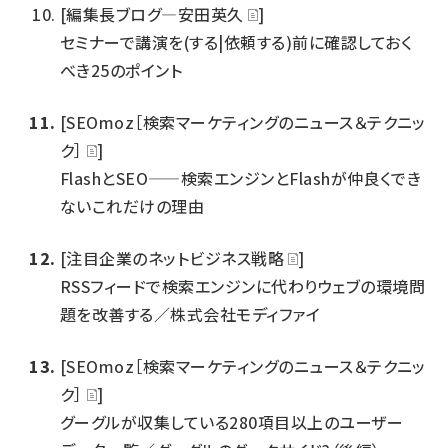
[編集長ブログ―安田英久
]
セミナーで講演を(する|依頼する)前に確認しておく
べき25のポイント
[SEOmoz［検索マーケティングのニュース＆テクニッ
ク］
]
FlashとSEO——検索エンジンとFlashが仲良くでき
ないこれだけの理由
[注目企業のネットビジネス戦略
]
RSSフィードで検索エンジンに代わりウェブの環境問
題を改善する／株式会社モディファイ
[SEOmoz［検索マーケティングのニュース＆テクニッ
ク］
]
グーグルが収集している280項目以上のユーザー