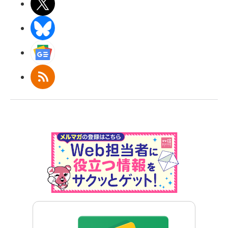
X(エックス)
BlueSky
Googleニュース
RSS